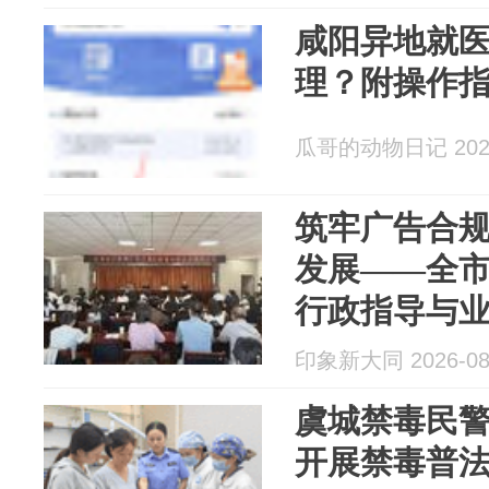
咸阳异地就
理？附操作
瓜哥的动物日记 2026
筑牢广告合规
发展——全
行政指导与
印象新大同 2026-08
虞城禁毒民
开展禁毒普