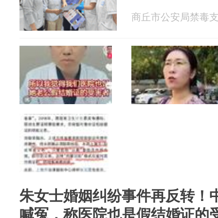
商丘市公安局禁毒支队 2
朱女士婚姻纠纷事件再反转！
喊冤，称医院也是假结婚证的