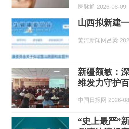
医脉通 2026-08-09
山西拟新建
黄河新闻网吕梁 2026
新疆额敏：深
维发力守护百
中国日报网 2026-08
“史上最严”