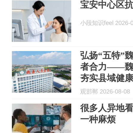
宝安中心区
小段知识feel 2026-0
弘扬“五特”魏医精神
者合力——
夯实县域健
观邯郸 2026-08-08
很多人异地
一种麻烦