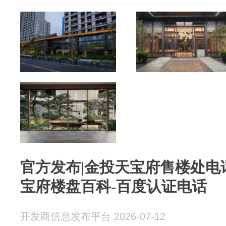
官方发布|金投天宝府售楼处电话
宝府楼盘百科-百度认证电话
开发商信息发布平台 2026-07-12