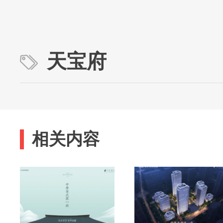
天宝府
相关内容