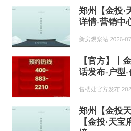
郑州【金投·
详情-营销中
新房观察站 2026-07
【官方】丨
话发布-户型-
售楼处官方发布 2026
郑州【金投
【金投·天宝