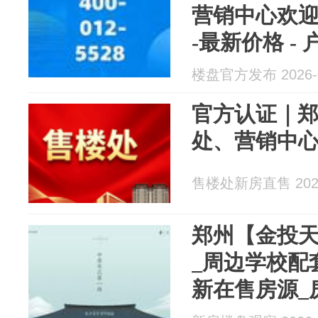
营销中心欢迎
-最新价格 - 
热线电话 - 
楼盘官方发布 2026-0
官方认证｜
处、营销中
售楼处新房直售 2026
郑州【金投
_周边学校配
新在售房源_