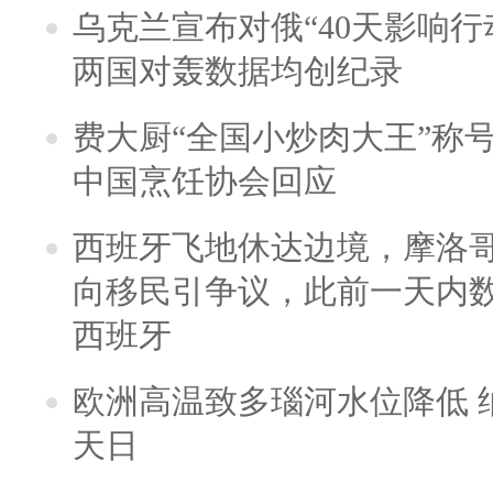
乌克兰宣布对俄“40天影响行
两国对轰数据均创纪录
费大厨“全国小炒肉大王”称
中国烹饪协会回应
西班牙飞地休达边境，摩洛
向移民引争议，此前一天内
西班牙
欧洲高温致多瑙河水位降低 
天日