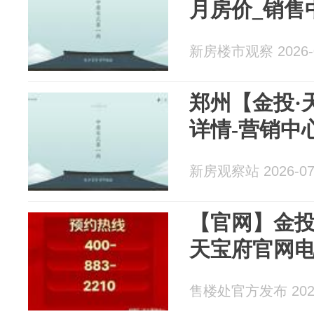
月房价_销售
新房楼市观察 2026-0
郑州【金投·
详情-营销中
新房观察站 2026-07
【官网】金投
天宝府官网电
售楼处官方发布 2026