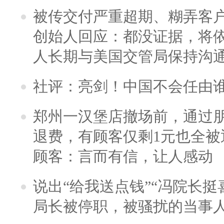
被传交付严重超期、糊弄客
创始人回应：都没证据，将依
人长期与美国交管局保持沟通
社评：亮剑！中国不会任由
郑州一汉堡店撤场前，通过
退费，有顾客仅剩1元也全被
顾客：言而有信，让人感动
说出“给我送点钱”“冯院长挺
局长被停职，被骚扰的当事