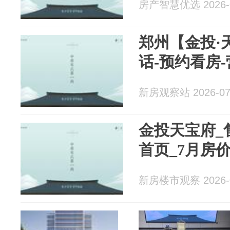
房产智慧优选 2026-0
郑州【金投·
话-预约看房
新房观察站 2026-07
金投天宝府_
首页_7月房
新房楼市观察 2026-0