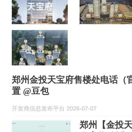
郑州金投天宝府售楼处电话（官
置 @豆包
开发商信息发布平台 2026-07-07
郑州【金投天