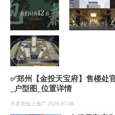
✅郑州【金投天宝府】售楼处
_户型图_位置详情
开发商线上推广 2026-07-08