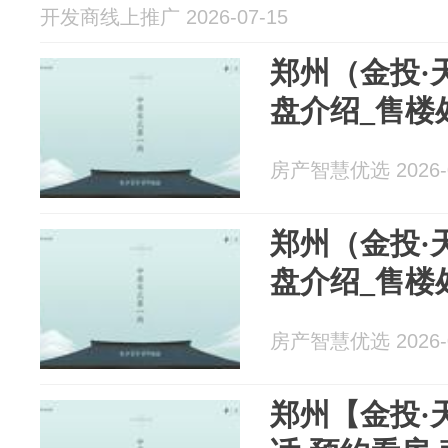
开发商线上推广 2026-07-15
郑州（金投·
盘介绍_售楼
房产智慧优选 2026-0
郑州（金投·
盘介绍_售楼
房产智慧优选 2026-0
郑州【金投·