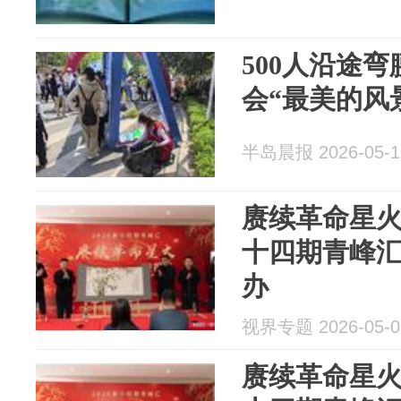
500人沿途
会“最美的风
半岛晨报 2026-05-1
赓续革命星火
十四期青峰
办
视界专题 2026-05-0
赓续革命星火