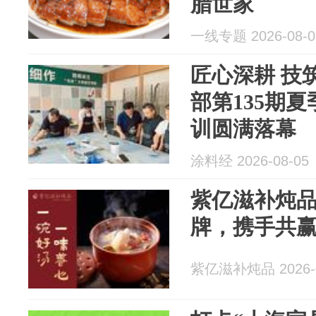
腊世家
一线专题 2026-08-0
匠心深耕 技
部第135期
训圆满落幕
涂料经 2026-08-05
紫亿滋补炖
牌，携手共
紫亿滋补炖品 2026-0