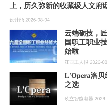
上，历久弥新的收藏级人文府
设计能 2026-08-04
云端砺技，
国职工职业
始啦
江西工人报 2026-08
L'Opera
之选
玖立智能电器 2026-0