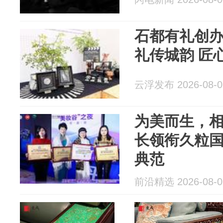
石都有礼创
礼传城韵 匠
云浮发布 2026-08-0
为美而生，
长领衔久粒
典范
前沿精选 2026-08-0