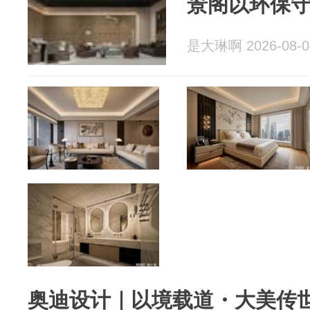
景阁以环保
是大琳啊 2026-08-0
奥迪设计｜以境载道・大美传