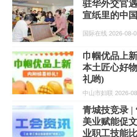
驻华外交官遇
宣纸里的中
国际在线 2026-08-0
巾帼优品上
本土匠心好
礼哟)
中山市妇联 2026-08
青城技竞录 |
美业赋能促文
业职工技能