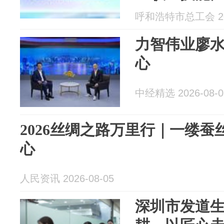
动能
呼和浩特市总工会 202
力智伟业廖
心
中经精选 2026-08-0
2026丝绸之路万里行｜一缕蚕
心
人民资讯 2026-08-05
深圳市发道