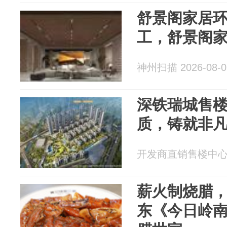
舒景阁家居
工，舒景阁
神州扫描 2026-08-0
深铁瑞城售
质，铸就非
开发商直销售楼中心 20
薪火制烧腊
东《今日岭