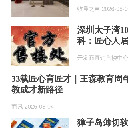
牧晨之声 2026-08-0
深圳太子湾1
科：匠心人居
开发商直销售楼中心 20
33载匠心育匠才｜王森教育周
教成才新路径
商讯 2026-08-04
獐子岛薄切