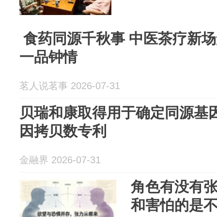
食药同源千秋事 中医茶疗新场
一品钟情
茗人说茗事 2026-07-31
贝瑞和康取得用于确定同源基
因拷贝数专利
金融界 2026-07-31
角色有没有
和害怕的是