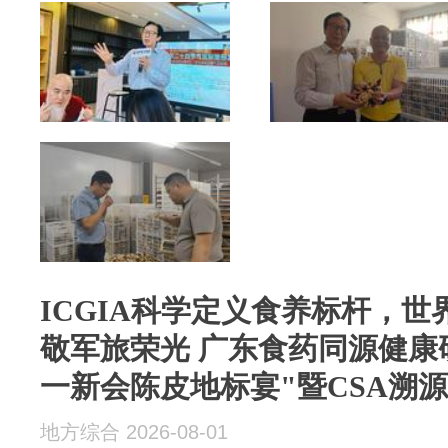
ICGIA科学定义食养标杆，
敬军旅荣光 广东食药同源健康
一新会陈皮地标宴"暨CSA溯
地方综合 2026-08-01