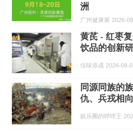
洲
广州健康展 2026-08
黄芪 - 红
饮品的创新
佳味添成 2026-08-0
同源同族的
仇、兵戎相
娱乐圈的哔哔王 2026