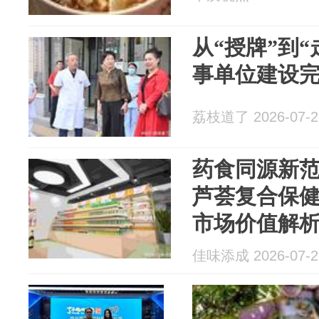
从“授牌”到
事单位建设完
荔枝道了 2026-07-2
药食同源新范式
芦荟复合保
市场价值解
佳味添成 2026-07-2