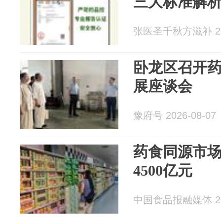
三大标准解
张医圣千秋方滋补 202
卧龙区召开
展座谈会
豫府号 2026-08-07
药食同源市
4500亿元
中国食品报融媒体 202