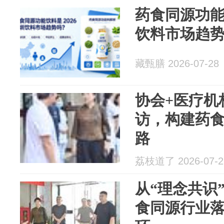
药食同源功能饮
饮料市场趋
藏甄膳 2026-07-28
协会+医疗机
访，构建药
路‌
荔枝道了 2026-07-2
从“理念共识
食同源行业