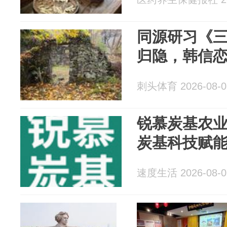
同源研习《
归隐，韩信
刺头体育 2026-08-0
锐慕炭基农
炭基科技赋
速度生活 2026-08-0