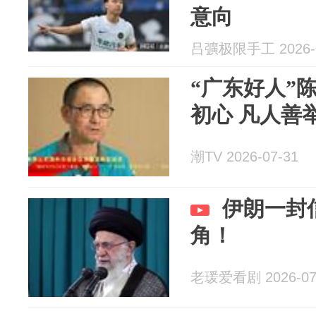
意向
吕彍极限手工 2026-0
“广东好人”
初心 凡人善
潮TV 2026-07-31
伊朗一封
角！
老瑗爱看剧 2026-07