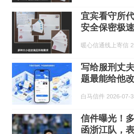
宜宾看守所
安全保密极
暖心信通线上寄信 202
写给服刑丈夫
题最能给他
白马信件 2026-07-3
信件曝光！多
函浙江队，