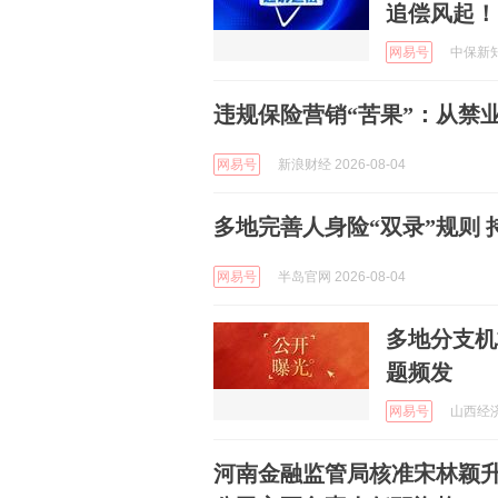
追偿风起！
网易号
中保新知 
违规保险营销“苦果”：从禁
网易号
新浪财经 2026-08-04
多地完善人身险“双录”规则
网易号
半岛官网 2026-08-04
多地分支机
题频发
网易号
山西经济日
河南金融监管局核准宋林颖