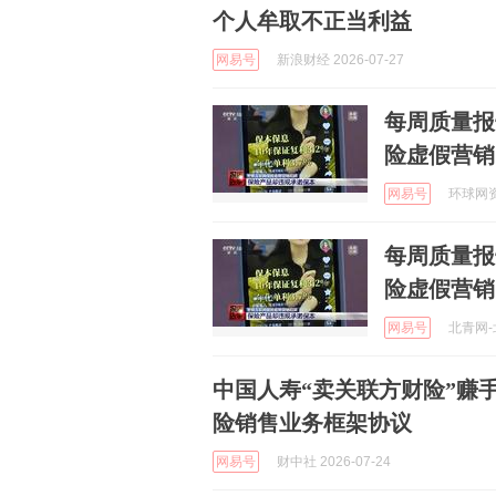
个人牟取不正当利益
网易号
新浪财经 2026-07-27
每周质量报
险虚假营销
网易号
环球网资讯
每周质量报
险虚假营销
网易号
北青网-北
中国人寿“卖关联方财险”赚手
险销售业务框架协议
网易号
财中社 2026-07-24