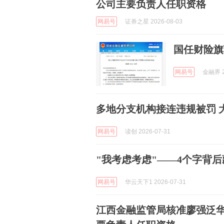
公司主要负责人任职资格
网易号
证券之星 2026-08-03
国任财险旗
网易号
金融界 2
多地分支机构接连违规被罚 
网易号
读创 2026-07-31
"我考虑考虑"——4个字背
网易号
华云天下1 2026-07-31
江西金融监管局核准廖强泛