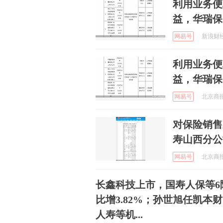
利用业务便
益，华瑞保
网易号
新浪财经 
利用业务便
益，华瑞保
网易号
北京商报 
对保险销售
寿山西分公
网易号
北京商报 
长鑫科技上市，国寿人保等6
比增3.82%；孙世旭任凯
人寿等机...