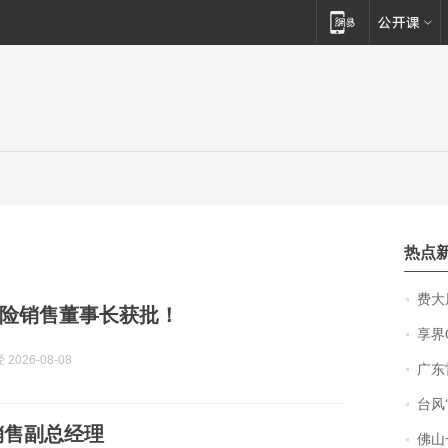
热点
费大厨
险销售董事长获批！
享界
2026-08-08
广东雷州
台风“
销售副总经理
佛山一中学