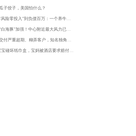
瓜子饺子，美国怕什么？
险零投入”到负债百万：一个养牛项目崩盘后，谁该为农户的贷款买单丨红星调查
白海豚”加强！中心附近最大风力已达15级 最新研判
期、糊弄客户，知名独角兽车企创始人回应：都没证据，将依法采取措施，“本人长期与美国交管局保持沟通，对方表示肯定”
坏纸巾盒，宝妈被酒店要求赔付924元！三亚一酒店回复：骨瓷定制！网友一查价格，吵翻了