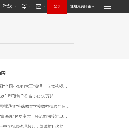
登录
注册免费邮箱
新闻
“全国小炒肉大王”称号，仅凭视频评出？中国烹饪协会回应
G9车型预售价公布：43.98万起
通报“特殊教育学校教师招聘存在违规行为”：已启动问责程序 副校长被停职
白海豚”体型变大！环流面积接近13个浙江那么大
招聘物理教师，笔试前13名均遭淘汰？教育局：已叫停招聘，成立调查组全面核查