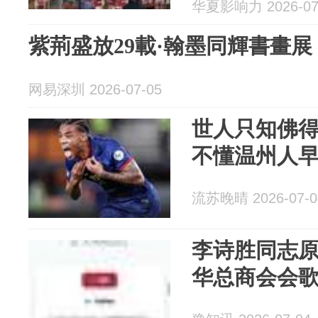
华夏影响力 2026-07
紫荊盛放29載·翰墨同輝書畫展
网易深圳 2026-07-05
世人只知佛
不懂温州人早
流苏晚晴 2026-07-0
李诗胜同志
华总商会会