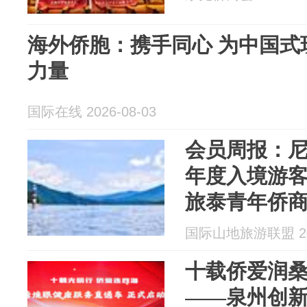
海外侨胞：携手同心 为中国式
力量
国际在线 2026-08-03
会员周报：
年度入境游客
旅泰青年侨
市经贸考察收获丰
国际山地旅游联盟 202
十载侨爱润桑
——泉州创