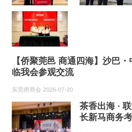
【侨聚莞邑 商通四海】沙巴・
临我会参观交流
东莞侨商会 2026-07-20
茶香出海 ·
长新马商务