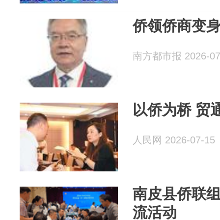
侨领侨商变
南方都市报 2026-07
以侨为桥 贸
人民网 2026-07-15
南皮县侨联
流活动