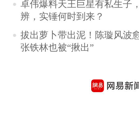
卓伟爆料天王巨星有私生子
辨，实锤何时到来？
拔出萝卜带出泥！陈璇风波
张铁林也被“揪出”