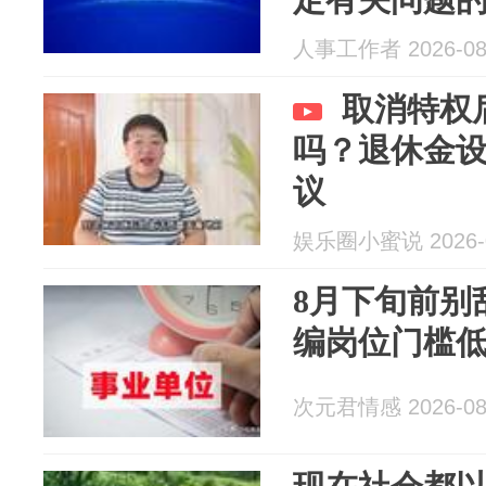
人事工作者 2026-08
取消特权
吗？退休金
议
娱乐圈小蜜说 2026-0
8月下旬前别
编岗位门槛
次元君情感 2026-08