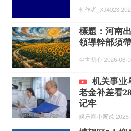
创作者_XJ4023 2026
​標題：河南
領導幹部須
尘世初心 2026-08-0
机关事业
老金补差看2
记牢
娱乐圈小蜜说 2026-0