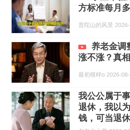
方标准每月
普陀山的风景 2026-0
养老金调
涨不涨？真
最初模样o 2026-08-
我公公属于
退休，我以为
钱，可当退
懵了