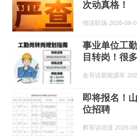
次动真格！
细说职场 2026-08-0
事业单位工
目转岗！很
金哥说新能源车 2026
即将报名！
位招聘
辉哥说动漫 2026-08