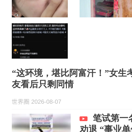
“这环境，堪比阿富汗！”女生
友看后只剩同情
世界圈 2026-08-07
笔试第一
劝退 “事业