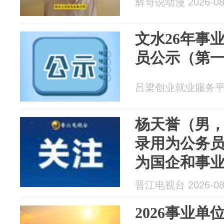
辉哥说动漫 2026-08
文水26年事
员公示（第
吕梁创业就业服务平台 2
杨天誉（男，
录用为公务
为国企和事
年内不得办
晋江电视台 2026-08
2026事业