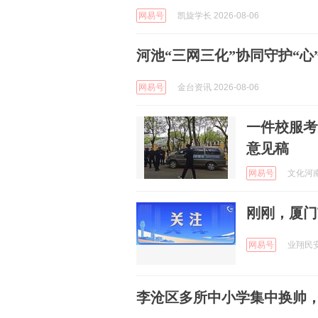
网易号
凯旋学长 2026-08-06
河池“三网三化”协同守护“心
网易号
金台资讯 2026-08-06
一件校服考
意见稿
网易号
文化河南 
刚刚，厦门
网易号
业翔民安 
李沧区多所中小学集中换帅，