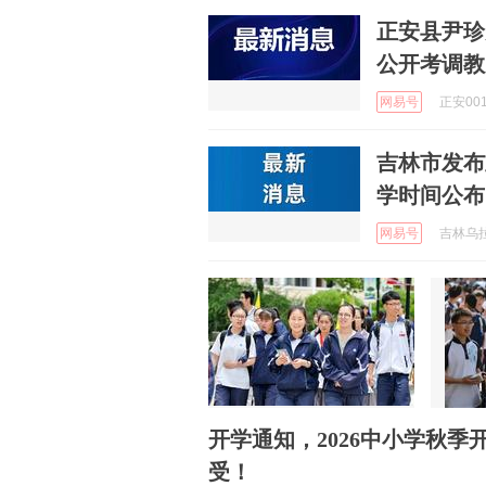
正安县尹珍
公开考调教
网易号
正安001 
吉林市发布
学时间公布
网易号
吉林乌拉侯
开学通知，2026中小学秋
受！