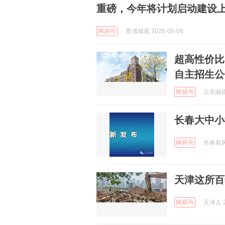
重磅，今年将计划启动建设
网易号
青浦城观 2026-08-06
超高性价比
自主招生公
网易号
云安融媒 
长春大中小
网易号
长春新风采
天津这所百
网易号
天津人 2