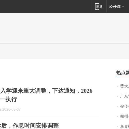
热点
费大厨
入学迎来重大调整，下达通知，2026
广东雷州
统一执行
被传交付严重超
2026-08-07
郑州一汉堡店
学后，作息时间安排调整
享界