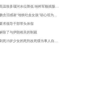
高温致多瑙河水位降低 纳粹军舰残骸重见天日
地铁吐血女孩”胡心瑶为嫣然天使捐99999元：这份捐赠太沉重，尊重其捐赠意愿，个人向胡心瑶和她的病友之家各捐赠99999元
要求领导干部带头休假
解除了与伊朗相关的制裁
19岁少女的死刑改死缓当事人自述：出狱11年间始终刻意躲避被害人家属