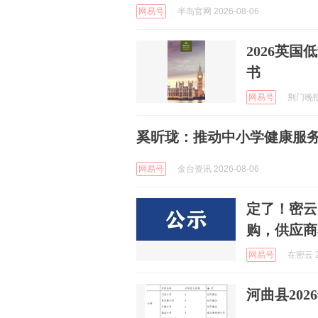
网易号
半岛官网 2026-08-06
2026英
书
网易号
荆门晚报 
奚昕珑：推动中小学健康服务
网易号
金台资讯 2026-08-06
定了！密云
购，供应商
网易号
在密云 2
河曲县20