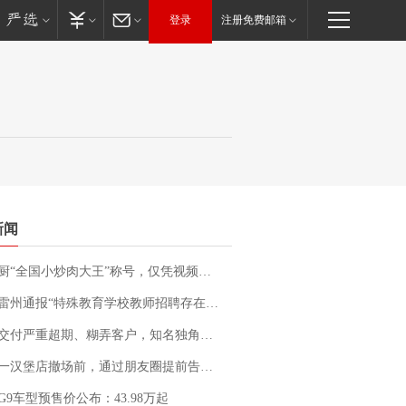
登录
注册免费邮箱
新闻
“全国小炒肉大王”称号，仅凭视频评出？中国烹饪协会回应
通报“特殊教育学校教师招聘存在违规行为”：已启动问责程序 副校长被停职
期、糊弄客户，知名独角兽车企创始人回应：都没证据，将依法采取措施，“本人长期与美国交管局保持沟通，对方表示肯定”
撤场前，通过朋友圈提前告知逐一退费，有顾客仅剩1元也全被退回，分文不少；顾客：言而有信，让人感动
G9车型预售价公布：43.98万起