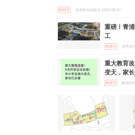
网易号
音乐时光的娱乐 2026-08-07
重磅！青浦
工
网易号
绿色青浦 
重大教育改
变天，家长
网易号
解说阿洎 