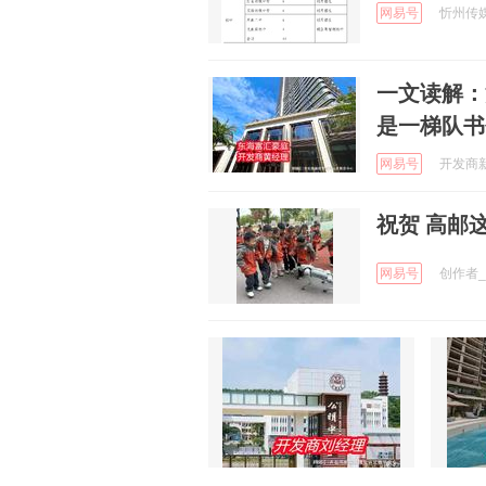
网易号
忻州传媒网
一文读解：
是一梯队书
网易号
开发商新
祝贺 高邮
网易号
创作者_X