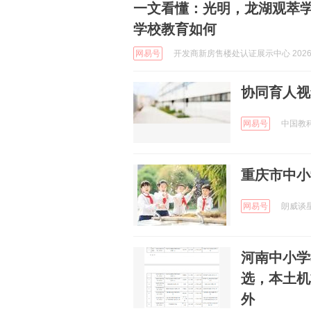
一文看懂：光明，龙湖观萃
学校教育如何
网易号
开发商新房售楼处认证展示中心 2026-0
协同育人视
网易号
中国教科院
重庆市中小
网易号
朗威谈星座
河南中小学
选，本土机
外