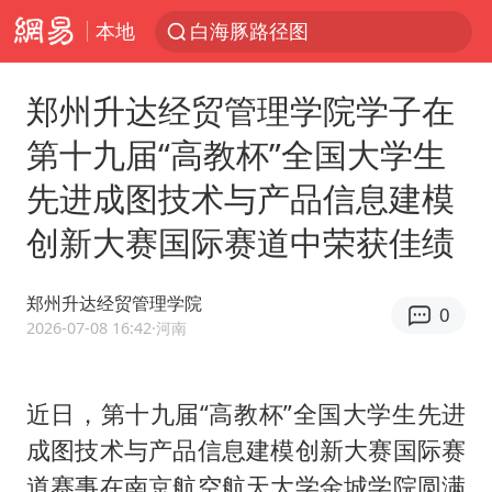
本地
白海豚路径图
宇树申购 中一签有望赚20万元
郑州升达经贸管理学院学子在
4.2平卫生间补漏注胶花1.55万
第十九届“高教杯”全国大学生
武汉3名城管协管员殴打摊主被刑拘
先进成图技术与产品信息建模
律师谈贾冰私人饭局被偷拍
创新大赛国际赛道中荣获佳绩
男子结婚8年3个女儿都不是亲生
白海豚可深入内陆制造大范围风雨
郑州升达经贸管理学院
0
面对面丨蔡磊：与渐冻症抗争 纵使不敌 也不屈服
2026-07-08 16:42
·河南
NBA传奇教练老尼尔森去世
手机真会“偷听”我们说话吗
近日，第十九届“高教杯”全国大学生先进
成图技术与产品信息建模创新大赛国际赛
加沙约14万栋建筑被完全摧毁
道赛事在南京航空航天大学金城学院圆满