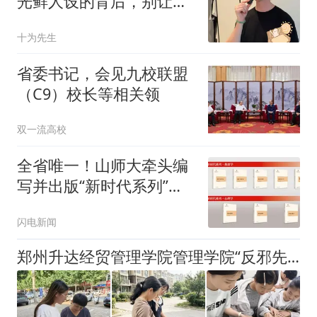
光鲜人设的背后，别让光
环蒙蔽了眼睛
十为先生
省委书记，会见九校联盟
（C9）校长等相关领
双一流高校
全省唯一！山师大牵头编
写并出版“新时代系列”教
育学教材
闪电新闻
郑州升达经贸管理学院管理学院“反邪先锋”宣讲团开展暑期反邪教社会实践活动