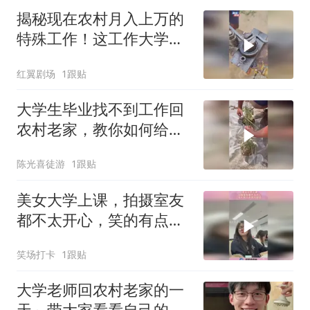
揭秘现在农村月入上万的
特殊工作！这工作大学生
也干不下来啊！
红翼剧场
1跟贴
大学生毕业找不到工作回
农村老家，教你如何给蔬
菜苗搭架子！
陈光喜徒游
1跟贴
美女大学上课，拍摄室友
都不太开心，笑的有点命
苦的感觉！
笑场打卡
1跟贴
大学老师回农村老家的一
天～带大家看看自己的原