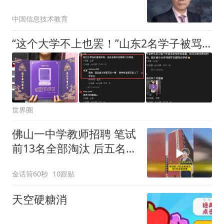
本质重估
中国信息技术教育
“这个大学不上也罢！”山东2名学子被骂惨：还不如直接攒钱结婚
世界圈
佛山一中学教师招聘 笔试
前13名全部淘汰 后五名全
部逆袭
金话筒60秒
10跟贴
天空硬糖消