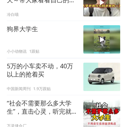
生家庭～
冷白喵
狗界大学生
小小动物说
1跟贴
5万的小车卖不动，40万
以上的抢着买
中国新闻周刊
1.9万跟贴
“社会不需要那么多大学
生”，直击心灵，听完就不
用提前焦虑了!
万灵缝合厂