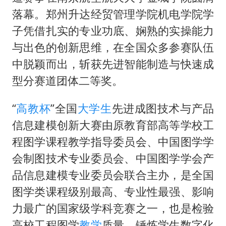
5万小车卖不动 微型代步车集体遇冷
落幕。郑州升达经贸管理学院机电学院学
“皋”在低处
子凭借扎实的专业功底、娴熟的实操能力
从科技创新看开局起步的时与势
与出色的创新思维，在全国众多参赛队伍
中脱颖而出，斩获先进智能制造与快速成
型分赛道团体二等奖。
“
高教杯
”全国
大学生
先进成图技术与产品
信息建模创新大赛由原教育部高等学校工
程图学课程教学指导委员会、中国图学学
会制图技术专业委员会、中国图学学会产
品信息建模专业委员会联合主办，是全国
图学类课程级别最高、专业性最强、影响
力最广的国家级学科竞赛之一，也是检验
高校工程图学
教学
质量、锤炼学生数字化