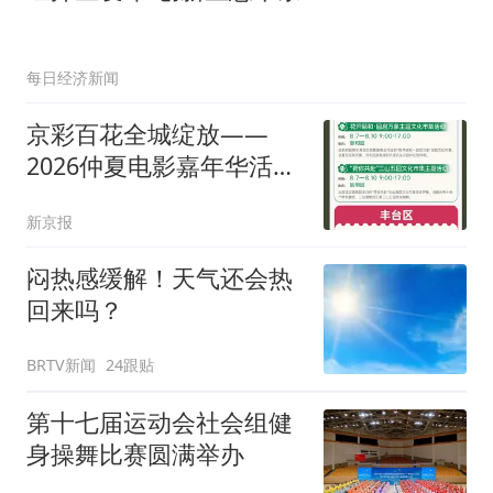
每日经济新闻
京彩百花全城绽放——
2026仲夏电影嘉年华活动
指南
新京报
闷热感缓解！天气还会热
回来吗？
BRTV新闻
24跟贴
第十七届运动会社会组健
身操舞比赛圆满举办