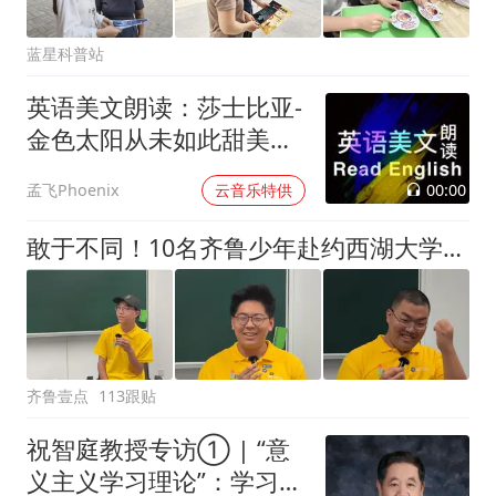
蓝星科普站
英语美文朗读：莎士比亚-
金色太阳从未如此甜美吻
过
00:00
孟飞Phoenix
云音乐特供
敢于不同！10名齐鲁少年赴约西湖大学！他们是谁？为何而选？
齐鲁壹点
113跟贴
祝智庭教授专访① | “意
义主义学习理论”：学习的