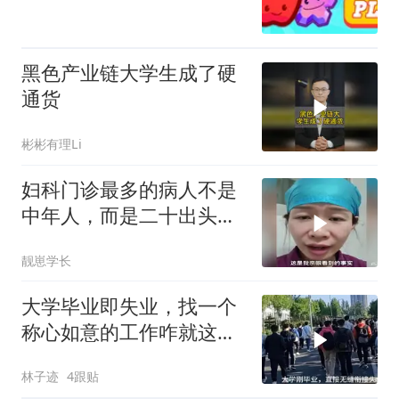
黑色产业链大学生成了硬
通货
彬彬有理Li
妇科门诊最多的病人不是
中年人，而是二十出头的
大学生
靓崽学长
大学毕业即失业，找一个
称心如意的工作咋就这么
难呢
林子迹
4跟贴