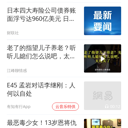
日本四大寿险公司债券账
面浮亏达960亿美元 日本
金融厅予以密切关注
财联社
老了的指望儿子养老？听
听儿媳们怎么说吧，太现
实了！
江峰聊情感
E45 孟岩对话李继刚：人
何以自处
00:12
有知有行App
云音乐特供
最恶毒少女！13岁恩将仇