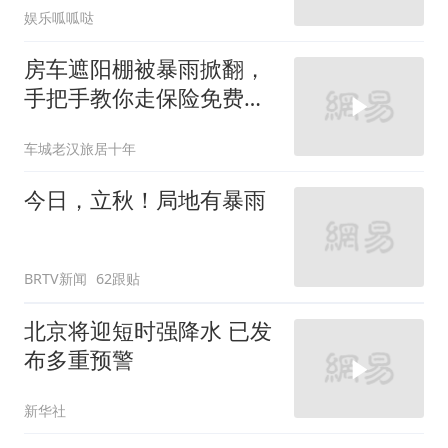
娱乐呱呱哒
房车遮阳棚被暴雨掀翻，
手把手教你走保险免费换
新
车城老汉旅居十年
今日，立秋！局地有暴雨
BRTV新闻
62跟贴
北京将迎短时强降水 已发
布多重预警
新华社