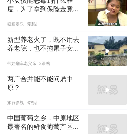
小女孩能恶毒到什么程
度，为了拿到保险金竟诅
咒自己的养父去死
糖糖娱乐
6跟贴
新型养老火了，既不用去
养老院，也不拖累子女，
太治愈了
带娃翻车老父亲
2跟贴
两广合并能不能问鼎中
原？
旅行影视
4跟贴
中国葡萄之乡，中原地区
最著名的鲜食葡萄产区，