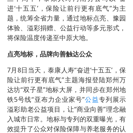
胜宏科技：股票交易异常波动
进‘十五五’，保险让前行更有底气”为主
中国女篮70-67险胜尼日利亚女篮
题，统筹全省力量，通过地标点亮、豫园
胡彦斌获《歌手2026》歌王
体验、溢彩捐赠、公益行动等多元形式，
秋天的第一杯奶茶到底有多火
将保险温度传递至中原大地。
38岁演员求职万岁山NPC成功
点亮地标，品牌向善触达公众
国防部：中国军队坚决反制任何闹海挑衅图谋
我国外贸延续良好增长态势
7月8日当天，泰康人寿“奋进‘十五五’，保
险让前行更有底气”主题海报登陆郑州万
东航：国内客票提前14天免费退改
达坊“双子星”地标大屏，并同步在郑州地
夯实基础开新局
铁5号线“亚布力企业家号”
公益
专列展示
溢彩助老公益项目，让“商业向善”理念融
入城市日常。地标与专列的双重曝光，有
效提升了公众对保险保障与养老服务的认