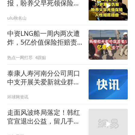
报，盼养父早死领保险，
人性彻底扭曲
ulu秋名山
中资LNG船一周内两次遭
炸，5亿价值保险拒赔责
任方
热点一网打尽
4跟贴
泰康人寿河南分公司周口
中支开展关爱新就业群体
活动
环球网资讯
走面风波终局落定！韩红
官宣退出公益，留几手一
语成谶