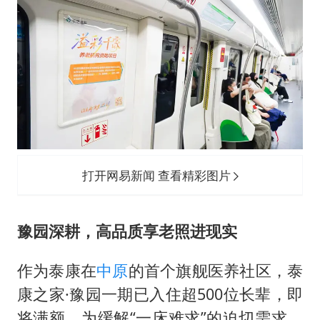
打开网易新闻 查看精彩图片
豫园深耕，高品质享老照进现实
作为泰康在
中原
的首个旗舰医养社区，泰
康之家·豫园一期已入住超500位长辈，即
将满额。为缓解“一床难求”的迫切需求，