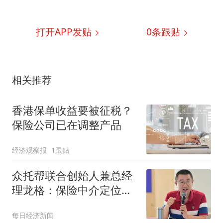
打开APP发贴
0
条跟贴
相关推荐
香港保单收益要被征税？
保险公司已在调整产品
经济观察报
1跟贴
众托帮联合创始人兼总经
理龙格：保险中介定位
于“买方顾问”，合规标准
每日经济新闻
应比险企更严