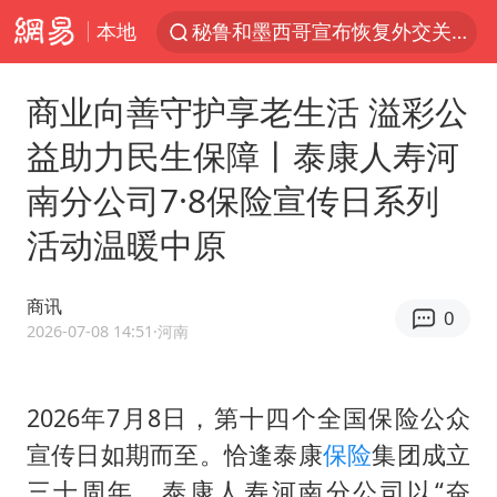
本地
秘鲁和墨西哥宣布恢复外交关系
泉州市委书记张毅恭被查
商业向善守护享老生活 溢彩公
“电影+”如何激发千亿级消费新活力？
益助力民生保障丨泰康人寿河
沙特土耳其巴基斯坦签署共同防务协议
南分公司7·8保险宣传日系列
台风白海豚已进入24小时警戒线
活动温暖中原
全球首个长时储能一体化产业园量产
U17国足点球大战淘汰河床晋级决赛
商讯
0
四川宜宾市高县4.9级地震致1人死亡
2026-07-08 14:51
·河南
上海：台风白海豚或将带来龙卷风
中巨芯：上半年归母净利润1405.77万元
2026年7月8日，第十四个全国保险公众
宣传日如期而至。恰逢泰康
保险
集团成立
名创优品回应女子吐槽内裤质量差
三十周年，泰康人寿河南分公司以“奋