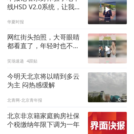
线HSD V2.0系统，让我们
一起看安表现如何
华夏时报
网红街头拍照，大哥眼睛
都看直了，年轻时也不是
老实的！
笑场速递
4跟贴
今明天北京将以晴到多云
为主 闷热感缓解
北青网-北京青年报
北京非京籍家庭购房社保
个税缴纳年限下调为一年