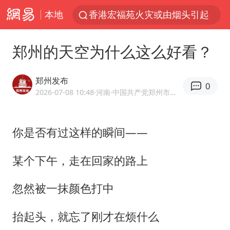
本地
香港宏福苑火灾或由烟头引起
浙江台州《告全体市民书》
郑州的天空为什么这么好看？
以媒：穆杰塔巴被紧急送医情况危急
多所高校取消艺考
郑州发布
0
泰国初中生饮弹自尽前开了26枪
2026-07-08 10:48
·河南
·中国共产党郑州市委员会宣传部官方网易号
22岁女生独闯南太行失联12天
你是否有过这样的瞬间——
用AI造出新病毒意味着什么
今年第二强台风将带来多大影响
某个下午，走在回家的路上
张本智和：零封向鹏不意外
忽然被一抹颜色打中
微信新功能：你可以“撤回”你的撤回
上半年国内居民出游人次34.63亿
抬起头，就忘了刚才在烦什么