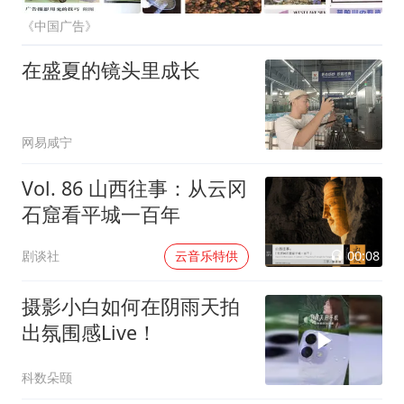
《中国广告》
在盛夏的镜头里成长
网易咸宁
Vol. 86 山西往事：从云冈
石窟看平城一百年
00:08
剧谈社
云音乐特供
摄影小白如何在阴雨天拍
出氛围感Live！
科数朵颐