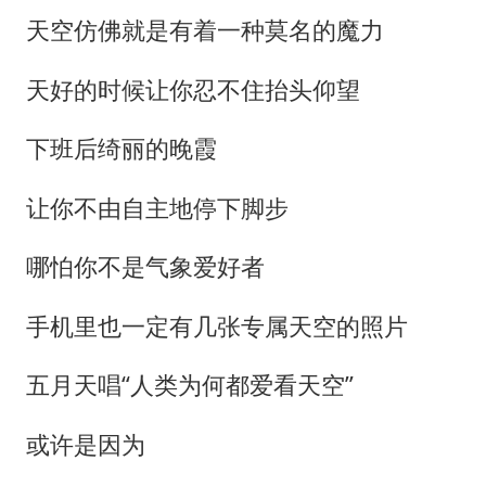
浙江最强风雨时段已锁定
天空仿佛就是有着一种莫名的魔力
万岁山接盘烂尾恒大文旅城
老人被城管撞倒后离世亲属质疑记录仪
天好的时候让你忍不住抬头仰望
多所幼师院校开设养老专业
下班后绮丽的晚霞
薛之谦杭州站演唱会取消
让你不由自主地停下脚步
习近平心系体育强国建设
哪怕你不是气象爱好者
手机里也一定有几张专属天空的照片
五月天唱“人类为何都爱看天空”
或许是因为