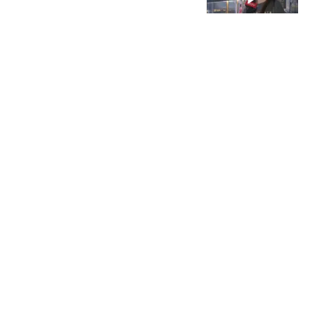
BRTV新闻
坐高铁能点炸酱面了？旅
客：真香！
BRTV新闻
北京职工赴十堰避暑！京
堰携手打造职工疗休养新
高地
北青网-北京青年报
北京一小学门口“一根杆长
椅”火了
郑州新闻广播
热搜