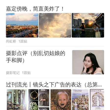
嘉定傍晚，简直美炸了！
尚虹桥
1跟贴
摄影点评（别乱切姑娘的
手和脚）
摄影笔记
1跟贴
过刊流光丨镜头之下广告的表达（总第7期）