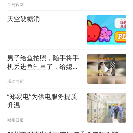
半岛官网
天空硬糖消
男子给鱼拍照，随手将手
机丢进鱼缸里了，给媳妇
看懵了
乐动向前
“郑易电”为供电服务提质
升温
郑州日报