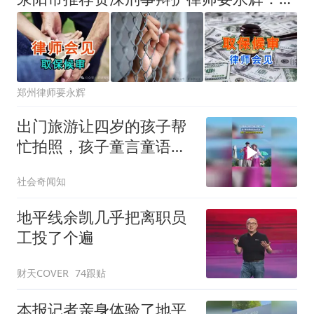
郑州律师要永辉
出门旅游让四岁的孩子帮
忙拍照，孩子童言童语真
的太可爱了，网友：你的
社会奇闻知
自拍杆还会说话呢
地平线余凯几乎把离职员
工投了个遍
财天COVER
74跟贴
本报记者亲身体验了地平