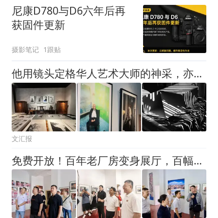
尼康D780与D6六年后再
获固件更新
摄影笔记
1跟贴
他用镜头定格华人艺术大师的神采，亦探索富于现代意识的抽象表达
文汇报
免费开放！百年老厂房变身展厅，百幅大片定格青岛老城