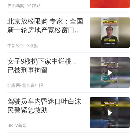
界面新闻
91跟贴
北京放松限购 专家：全国
新一轮房地产宽松窗口打
开
中新经纬
3跟贴
女子9楼扔下家中烂桃，
已被刑事拘留
北青网-北京青年报
驾驶员车内昏迷口吐白沫
民警紧急救助
BRTV新闻