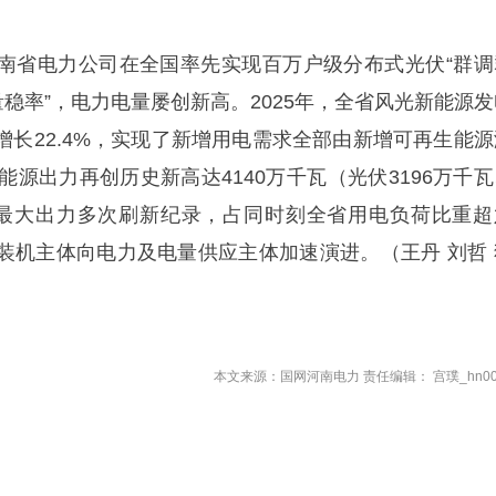
南省电力公司在全国率先实现百万户级分布式光伏“群调
量稳率”，电力电量屡创新高。2025年，全省风光新能源发
增长22.4%，实现了新增用电需求全部由新增可再生能源
能源出力再创历史新高达4140万千瓦（光伏3196万千瓦
光最大出力多次刷新纪录，占同时刻全省用电负荷比重超
装机主体向电力及电量供应主体加速演进。（王丹 刘哲 
本文来源：国网河南电力 责任编辑： 宫璞_hn00