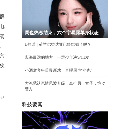
群
电
周也热恋结束，六个字暴露单身状态
满
E句话 | 荷兰弟赞达亚已经结婚了吗？
、
六
离海最远的地方，一群少年决定出发
狄
小酒窝客串董璇新戏，直呼周也“小也”
大冰承认恋情风波升级，牵扯另一女子，惊动
警方
46
科技要闻