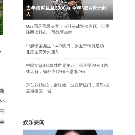
去年信誓旦旦3000万 今年NBA查无此
人
U17国足晋级决赛！点球决战淘汰河床，江宇
涵两次扑点，再战阿森纳
中超惨案诞生：4-0横扫，张玉宁传射建功，
，
北京国安升到第3
中国女篮3分险胜世界第八，张子宇24+11内
线无解，杨舒予12+6王思雨7+5
，
拜仁2-1维拉，金玟哉、迪亚斯破门，若昂-戈
断
麦斯扳回一城
外
高
全
娱乐要闻