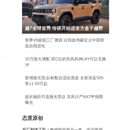
越7全球首秀 传祺开始进攻方盒子越野
智界V9超级工厂溯源 以纯血鸿蒙定义中国智
造自我进化
10万级大满配 双C位的东风风神L8Y可以无脑
冲
新增激光雷达/标配自适应悬架 全新深蓝S05
售11.59万起
超长轴距可选激光雷达 东风日产NX7申报图
曝光
态度原创
后厂村体工队
| 詹姆斯的最后一集，依旧最艰