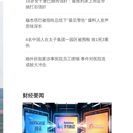
18岁女子遭已婚男强奸：被推到床上用皮带
抽打后强奸
穆杰塔巴被指给总统下"最后警告" 爆料人发声
意味深长
4名中国人在太子集团一园区被围殴 致1死3重
伤
婚外胚胎案涉事医院员工哽咽:事件对医院造
成较大冲击
财经要闻