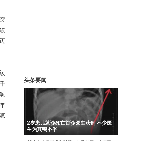
突
破
迈
续
头条要闻
千
源
年
源
2岁患儿就诊死亡首诊医生获刑 不少医
生为其鸣不平