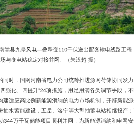
南嵩县九皋
风电
—叠翠变110千伏送出配套输电线路工程
场与变电站稳定对接并网。（朱汉超 摄）
的同时，国网河南省电力公司统筹推进源网荷储协同发力
“四强化、四提升”24项措施，用足用满各类调节手段，不
构建适应高比例新能源消纳的电力市场机制，开辟新能源
进抽水蓄能建设，五岳、洛宁等大型抽蓄电站相继投产；
动344万千瓦储能项目顺利并网，为新能源消纳和电网安