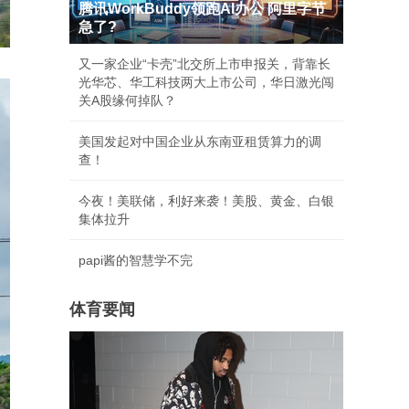
腾讯WorkBuddy领跑AI办公 阿里字节
急了?
又一家企业“卡壳”北交所上市申报关，背靠长
光华芯、华工科技两大上市公司，华日激光闯
关A股缘何掉队？
美国发起对中国企业从东南亚租赁算力的调
查！
今夜！美联储，利好来袭！美股、黄金、白银
集体拉升
papi酱的智慧学不完
体育要闻