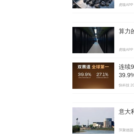
虎嗅APP 2
算力
虎嗅APP 2
连续
39.9
快科技 202
意大
萍聚德国 20