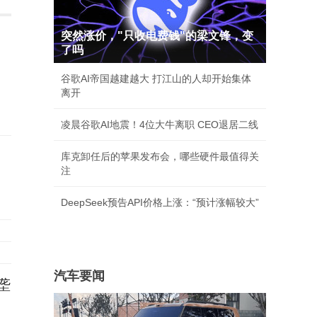
突然涨价，"只收电费钱"的梁文锋，变
了吗
谷歌AI帝国越建越大 打江山的人却开始集体
离开
凌晨谷歌AI地震！4位大牛离职 CEO退居二线
库克卸任后的苹果发布会，哪些硬件最值得关
注
DeepSeek预告API价格上涨：“预计涨幅较大”
汽车要闻
垄