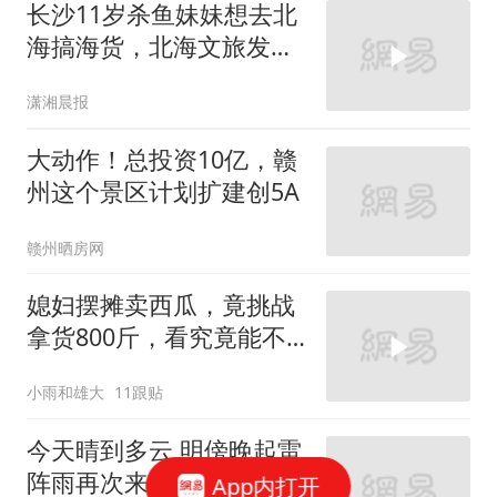
长沙11岁杀鱼妹妹想去北
海搞海货，北海文旅发来
邀约：“欢迎来体验海边孩
潇湘晨报
子的快乐”
大动作！总投资10亿，赣
州这个景区计划扩建创5A
赣州晒房网
媳妇摆摊卖西瓜，竟挑战
拿货800斤，看究竟能不
能卖完？
小雨和雄大
11跟贴
今天晴到多云 明傍晚起雷
阵雨再次来袭
App内打开