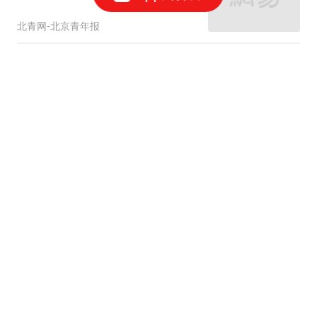
北青网-北京青年报
第十七届运动会社会组健
身操舞比赛圆满举办
中国日报网
市监局发布食品安全典型
案例，一食杂店被罚
澎湃新闻
2跟贴
大兴机场临空经济区中欧班列服务中心启
用
北青网-北京青年报