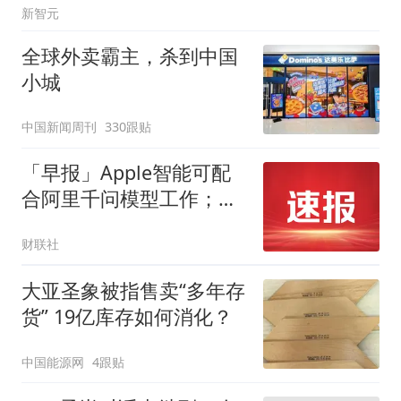
新智元
全球外卖霸主，杀到中国
小城
中国新闻周刊
330跟贴
「早报」Apple智能可配
合阿里千问模型工作；江
波龙定增大幅溢价
财联社
大亚圣象被指售卖“多年存
货” 19亿库存如何消化？
中国能源网
4跟贴