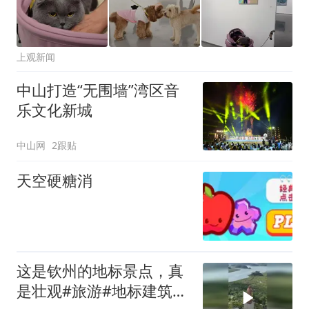
上观新闻
中山打造“无围墙”湾区音
乐文化新城
中山网
2跟贴
天空硬糖消
这是钦州的地标景点，真
是壮观#旅游#地标建筑#