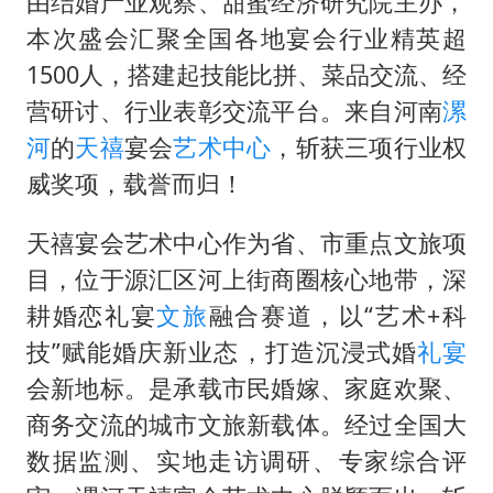
由结婚产业观察、甜蜜经济研究院主办，
台铃电动车仅骑一年就断电趴窝
本次盛会汇聚全国各地宴会行业精英超
外国游客的“中国游三件套”火了
1500人，搭建起技能比拼、菜品交流、经
以军士兵把枪口对准中国记者
营研讨、行业表彰交流平台。来自河南
漯
白海豚在海上打了个结
河
的
天禧
宴会
艺术中心
，斩获三项行业权
上海大部迎大暴雨
威奖项，载誉而归！
方桃子代言广告视频已下架
天禧宴会艺术中心作为省、市重点文旅项
一周大涨超7% 金价为何突然上涨
目，位于源汇区河上街商圈核心地带，深
谢霆锋演唱会隔空祝王菲生日快乐
耕婚恋礼宴
文旅
融合赛道，以“艺术+科
构建更高水平的全民健身公共服务体系
技”赋能婚庆新业态，打造沉浸式婚
礼宴
会新地标。是承载市民婚嫁、家庭欢聚、
商务交流的城市文旅新载体。经过全国大
数据监测、实地走访调研、专家综合评