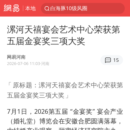
本地
白海豚10级风圈
白海豚逼近浙闽沿海
漯河天禧宴会艺术中心荣获第
跨界融合拉长夏日经济消费链条
五届金宴奖三项大奖
拜登前列腺癌恶化
四川宜宾5.5级地震后余震为何不断
网易河南
15
上海轨交全网络地面高架区段限速运行
2026-07-06 11:03
·河南
武契奇会见泽连斯基有何意图
原标题：漯河天禧宴会艺术中心荣获第
浙江海域将现5到8米巨浪到狂浪
五届金宴奖三项大奖
2026年7月份居民消费价格同比上涨0.5%
“伊斯兰版北约”出现
7月1日，2026第五届 “金宴奖” 宴会产业
上海中心城区暴雨预警由橙变红
（婚礼堂）博览会在安徽合肥圆满落幕，