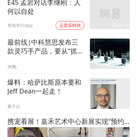
E45 孟岩对话李继刚：人
何以自处
00:12
有知有行App
云音乐特供
最前线|中科慧思发布三
款灵巧手产品，要从“抓
取”走向真实场景作业
36氪
爆料：哈萨比斯原本要和
Jeff Dean一起走！
量子位
携宠看展！嘉禾艺术中心新展实现“预约即可带猫狗看展”