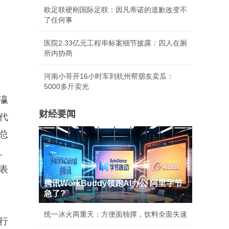
欧足联硬刚国际足联：因凡蒂诺的道歉改变不
了任何事
医院2.33亿元工程串标案细节披露：四人在厕
所内协商
河南小哥开16小时车到杭州帮朋友卖瓜：
5000多斤卖光
瀛
财经要闻
代
总
、
表
腾讯WorkBuddy领跑AI办公 阿里字节
急了?
统一冰火两重天：方便面独撑，饮料全面失速
行