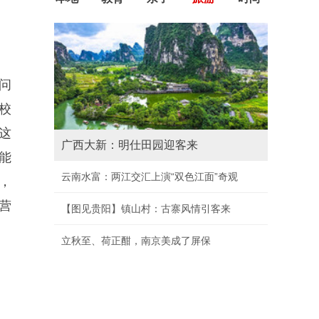
问
校
这
广西大新：明仕田园迎客来
能
云南水富：两江交汇上演“双色江面”奇观
，
营
【图见贵阳】镇山村：古寨风情引客来
立秋至、荷正酣，南京美成了屏保