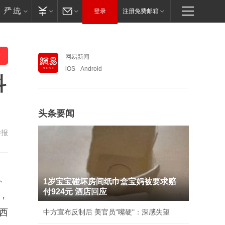
登录
注册免费邮箱
网易新闻
iOS
Android
科
头条要闻
举报
、
1岁宝宝碰坏房间纸巾盒宝妈被要求赔
付924元 酒店回应
，
西
中方宣布反制后 美官员"嘴硬"：深感失望