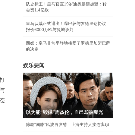
队史标王！皇马官宣19岁迪奥曼德加盟：转
会费1.4亿欧
皇马认栽正式退出！曝巴萨与罗德里达协议
报价6000万欧与曼城谈判
西媒：皇马非常平静地接受了罗德里加盟巴萨
的决定
娱乐要闻
打
与
态
以为能“毁掉”周杰伦，自己却被曝光
陈璇“屈膝”风波再发酵，上海主持人接连离职