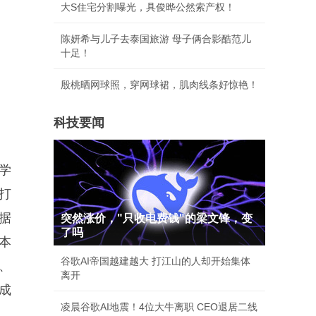
大S住宅分割曝光，具俊晔公然索产权！
陈妍希与儿子去泰国旅游 母子俩合影酷范儿
十足！
殷桃晒网球照，穿网球裙，肌肉线条好惊艳！
科技要闻
学
打
据
突然涨价，"只收电费钱"的梁文锋，变
了吗
本
谷歌AI帝国越建越大 打江山的人却开始集体
、
离开
成
凌晨谷歌AI地震！4位大牛离职 CEO退居二线