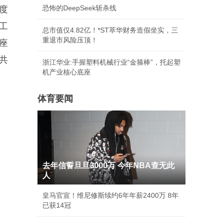
恐怖的DeepSeek斩杀线
度
工
总市值仅4.82亿！*ST萃华财务造假坐实，三
重退市风险压顶！
座
共
浙江华业:手握塑料机械行业“金箍棒”，托起塑
机产业核心底座
体育要闻
去年信誓旦旦3000万 今年NBA查无此
人
皇马官宣！维尼修斯续约6年年薪2400万 8年
已获14冠