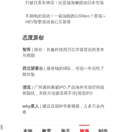
打破日系车神话！比亚迪海獭搅动日本市场
不插电的混动！一箱油能跑1200km？星瑞 i-
HEV智擎混动省心又靠谱
态度原创
智库
| 陈欣：长鑫科技四万亿市值背后的资本
与周期
西北望看台
| 最有钱的球队，夺冠一年后吃了
散伙饭
清流
| 广州通则康威IPO:产品海外市场空间或
有隐忧，关联方信披语焉不详|清流IPO
why星人
| 建议压缩科学家规模，人多只会内
卷
任
本地
教育
亲子
旅游
时尚