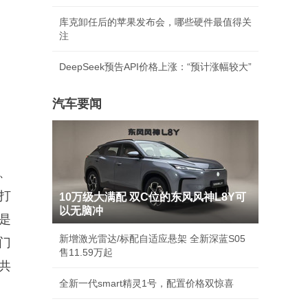
库克卸任后的苹果发布会，哪些硬件最值得关
注
DeepSeek预告API价格上涨：“预计涨幅较大”
汽车要闻
、
打
10万级大满配 双C位的东风风神L8Y可
以无脑冲
是
新增激光雷达/标配自适应悬架 全新深蓝S05
门
售11.59万起
共
全新一代smart精灵1号，配置价格双惊喜