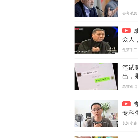
参考消息 20
众人
兔芽手工 20
笔试
出，
老猫观点 20
专科
长河小吏 20