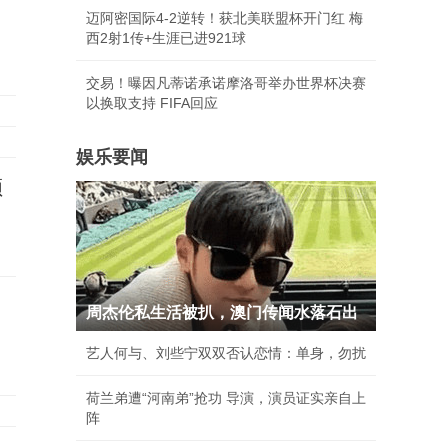
迈阿密国际4-2逆转！获北美联盟杯开门红 梅
西2射1传+生涯已进921球
交易！曝因凡蒂诺承诺摩洛哥举办世界杯决赛
以换取支持 FIFA回应
娱乐要闻
频
周杰伦私生活被扒，澳门传闻水落石出
艺人何与、刘些宁双双否认恋情：单身，勿扰
荷兰弟遭“河南弟”抢功 导演，演员证实亲自上
阵