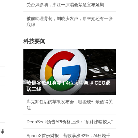
受台风影响，浙江一演唱会紧急宣布延期
被前助理背刺，刘晓庆发声，原来她还有一张
底牌
科技要闻
凌晨谷歌AI地震！4位大牛离职 CEO退
居二线
库克卸任后的苹果发布会，哪些硬件最值得关
注
DeepSeek预告API价格上涨：“预计涨幅较大”
理
SpaceX首份财报：营收暴涨92%，AI狂烧千