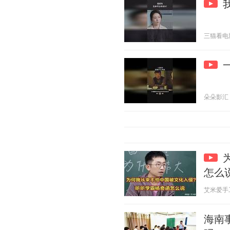
三猫看电影 2
朵朵影汇 20
怎么
艾米爱手工 2
海南