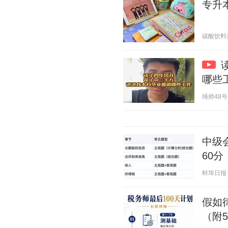
专升
碳酸饮料爱好
哪些
绳师48号 2
中级
60分
蚌埠日报 20
假如
（附