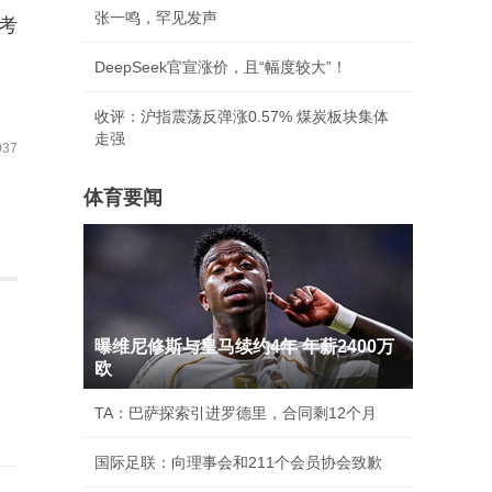
张一鸣，罕见发声
考
DeepSeek官宣涨价，且“幅度较大”！
收评：沪指震荡反弹涨0.57% 煤炭板块集体
走强
37
体育要闻
曝维尼修斯与皇马续约4年 年薪2400万
欧
TA：巴萨探索引进罗德里，合同剩12个月
国际足联：向理事会和211个会员协会致歉