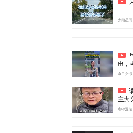
太阳星辰 20
出，
今日女报 20
主大
嘟嘟漫馆 20