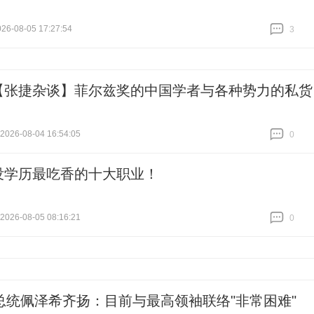
6-08-05 17:27:54
3
跟贴
3
【张捷杂谈】菲尔兹奖的中国学者与各种势力的私货
26-08-04 16:54:05
0
跟贴
0
没学历最吃香的十大职业！
26-08-05 08:16:21
0
跟贴
0
总统佩泽希齐扬：目前与最高领袖联络"非常困难"