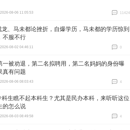
26-08-06 11:05:53
11424
跟贴
11424
成龙、马未都论挫折，自爆学历，马未都的学历惊到
，不服不行
26-08-02 04:46:11
0
跟贴
0
第一被劝退，第二名拟聘用，第二名妈妈的身份曝
果真有问题
26-08-06 08:03:43
4
跟贴
4
专科生瞧不起本科生？尤其是民办本科，来听听这位
生的怎么说
26-08-03 08:49:58
4
跟贴
4