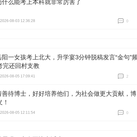
为什么能考上本科就非常厉害了
26-08-03 12:36:28
0
跟贴
0
岳阳一女孩考上北大，升学宴3分钟脱稿发言“金句”
考完还回村支教
26-08-05 17:09:41
2
跟贴
2
请善待博士，好好培养他们，为社会做更大贡献，博
义！
26-08-05 12:11:54
0
跟贴
0