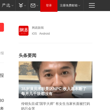
登录
注册免费邮箱
网易新闻
iOS
Android
举报
头条要闻
报
38岁演员求职景区NPC:收入基本断了
每月几千块都没有
0
传销头目成"国学大师" 有女生当家长面被打妈
考
妈只会哭