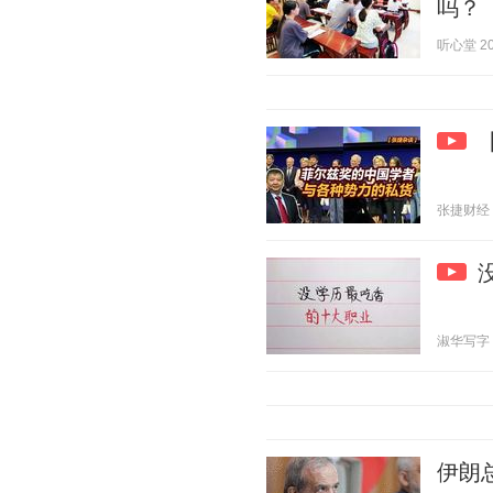
吗？
听心堂 202
张捷财经 20
淑华写字 20
伊朗