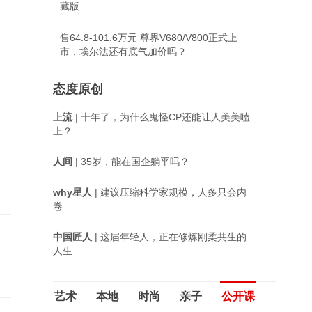
藏版
售64.8-101.6万元 尊界V680/V800正式上
市，埃尔法还有底气加价吗？
态度原创
上流
| 十年了，为什么鬼怪CP还能让人美美嗑
上？
人间
| 35岁，能在国企躺平吗？
why星人
| 建议压缩科学家规模，人多只会内
卷
中国匠人
| 这届年轻人，正在修炼刚柔共生的
人生
艺术
本地
时尚
亲子
公开课