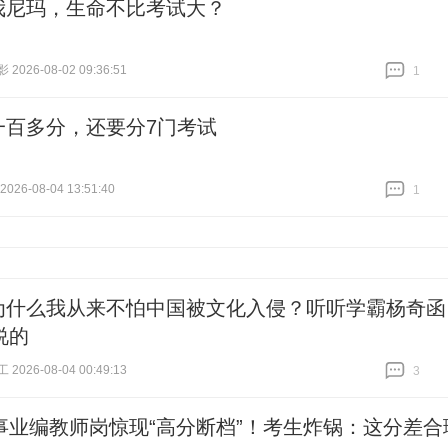
我尼玛，生命不比考试大？
026-08-02 09:36:51
1
跟贴
1
一百多分，还要分7门考试
26-08-04 13:51:40
1
跟贴
1
为什么我从来不怕中国被文化入侵？听听学霸杨奇函
说的
026-08-04 00:49:13
3
跟贴
3
事业编教师岗惊现“高分断档”！考生炸锅：这分差合