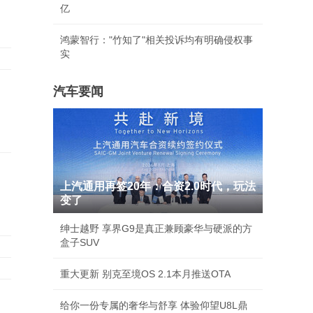
亿
鸿蒙智行："竹知了"相关投诉均有明确侵权事
实
汽车要闻
上汽通用再签20年：合资2.0时代，玩法
变了
绅士越野 享界G9是真正兼顾豪华与硬派的方
盒子SUV
重大更新 别克至境OS 2.1本月推送OTA
给你一份专属的奢华与舒享 体验仰望U8L鼎