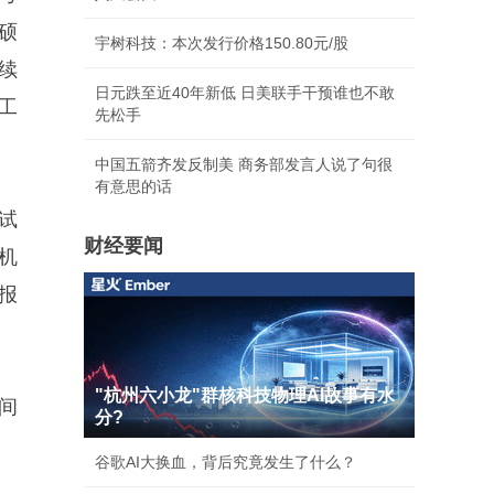
硕
宇树科技：本次发行价格150.80元/股
续
日元跌至近40年新低 日美联手干预谁也不敢
工
先松手
中国五箭齐发反制美 商务部发言人说了句很
有意思的话
试
财经要闻
机
报
"杭州六小龙"群核科技物理AI故事有水
间
分?
谷歌AI大换血，背后究竟发生了什么？