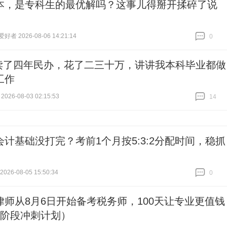
本，是专科生的最优解吗？这事儿得掰开揉碎了说
者 2026-08-06 14:21:14
0
跟贴
0
读了四年民办，花了二三十万，讲讲我本科毕业都做
工作
026-08-03 02:15:53
14
跟贴
14
会计基础没打完？考前1个月按5:3:2分配时间，稳抓
26-08-05 15:50:34
0
跟贴
0
律师从8月6日开始备考税务师，100天让专业更值钱
5阶段冲刺计划）