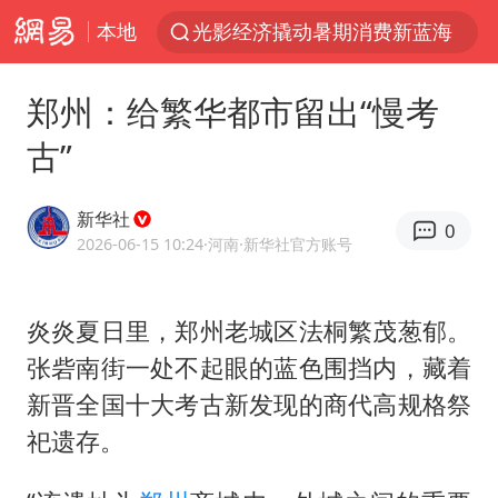
本地
光影经济撬动暑期消费新蓝海
陈思诚零点晒照为佟丽娅庆生
郑州：给繁华都市留出“慢考
郑丽文：台湾从来没有“独立”过
古”
央视新主播李秋莹孙亚鹏亮相
几元成本的AI广告导致千万市值蒸发
新华社
0
情侣平潭拍日出坠崖1死1伤
2026-06-15 10:24
·河南
·新华社官方账号
老挝国会主席赛宋蓬逝世
炎炎夏日里，郑州老城区法桐繁茂葱郁。
茅台部分直营店飞天茅台提价
张砦南街一处不起眼的蓝色围挡内，藏着
白海豚将正面袭击贯穿浙江
新晋全国十大考古新发现的商代高规格祭
酒店回应车内过夜被收150元
祀遗存。
黄金牛市回来了吗