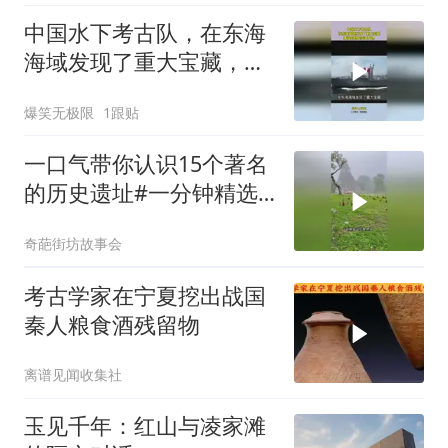
中国水下考古队，在东海
海域发现了重大宝藏，满
载的都是流失文物
爆笑无极限
1跟贴
一口气带你认识15个著名
的历史遗址#一分钟精选
视频扶持计划#
奇葩街坊故事会
考古学家在宁夏挖出战国
秦人粮食酒残留物
离谱见闻收集社
玉见千年：红山与凌家滩