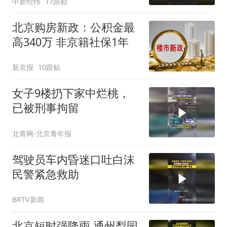
中新经纬
17跟贴
北京购房新政：公积金最
高340万 非京籍社保1年
新京报
10跟贴
女子9楼扔下家中烂桃，
已被刑事拘留
北青网-北京青年报
驾驶员车内昏迷口吐白沫
民警紧急救助
BRTV新闻
北京短时强降雨 通州梨园