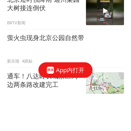
大树接连倒伏
BRTV新闻
萤火虫现身北京公园自然带
新京报
4跟贴
App内打开
通车！八达岭长城景区周
边两条路改建完工
新京报
“白海豚”下周将影响京津
冀等地