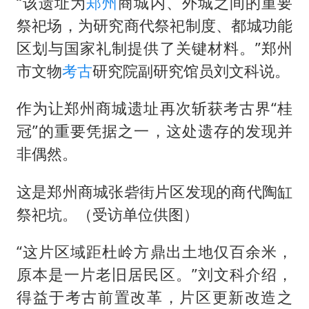
酒店花洒现排泄物住客索赔遭拒
“该遗址为
郑州
商城内、外城之间的重要
祭祀场，为研究商代祭祀制度、都城功能
杭州全市有序停课
区划与国家礼制提供了关键材料。”郑州
夏日经济乘“热”而上 消费市场向“新”而行
市文物
考古
研究院副研究馆员刘文科说。
36岁男演员成景区NPC后人气爆棚
新疆优化调整景区内自驾服务费
作为让郑州商城遗址再次斩获考古界“桂
冠”的重要凭据之一，这处遗存的发现并
全民健身事业高质量发展
非偶然。
乐享全民健身 共筑健康中国
这是郑州商城张砦街片区发现的商代陶缸
祭祀坑。（受访单位供图）
“这片区域距杜岭方鼎出土地仅百余米，
原本是一片老旧居民区。”刘文科介绍，
得益于考古前置改革，片区更新改造之