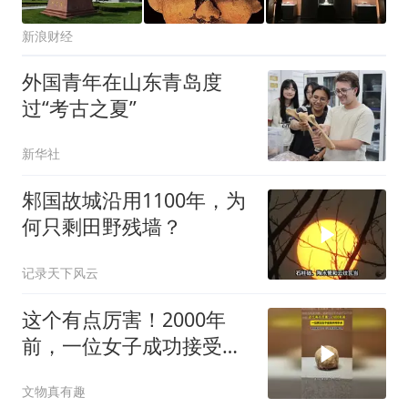
新浪财经
外国青年在山东青岛度
过“考古之夏”
新华社
邾国故城沿用1100年，为
何只剩田野残墙？
记录天下风云
这个有点厉害！2000年
前，一位女子成功接受开
颅手术！此后，存活了两
文物真有趣
个月乃至数年