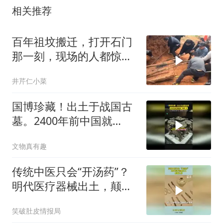
相关推荐
百年祖坟搬迁，打开石门
那一刻，现场的人都惊呆
了
井芹仁小菜
国博珍藏！出土于战国古
墓。2400年前中国就
有“冰箱”了，并且还能
文物真有趣
当“空调”用
传统中医只会“开汤药”？
明代医疗器械出土，颠覆
认知！
笑破肚皮情报局