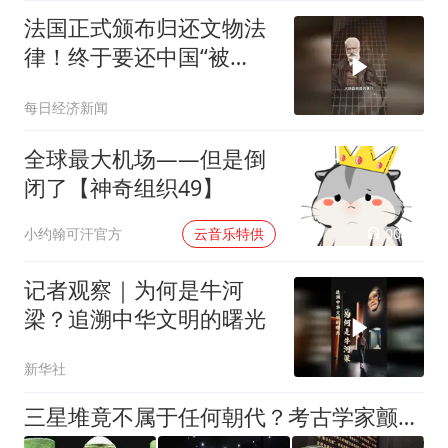
法国正式颁布归还文物法
律！终于要还中国“被
抢”的国宝了？
每日经济新闻
全球最大机场——但是倒
闭了【神奇组织49】
00:02
小约翰可汗官方
云音乐特供
记者观察｜为何是牛河
梁？追溯中华文明的曙光
新华社
三星堆竟不属于任何朝代？考古学家颤抖：中华文明源头要改写？