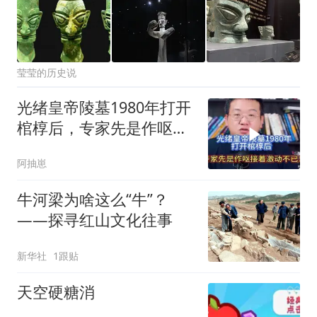
莹莹的历史说
光绪皇帝陵墓1980年打开
棺椁后，专家先是作呕接
着激动不已！
阿抽崽
牛河梁为啥这么“牛”？
——探寻红山文化往事
新华社
1跟贴
天空硬糖消