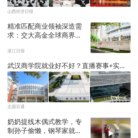
山西经济日报
精准匹配商业领袖深造需
求：交大高金全球商界领
军学者GES项目权威解读
湛江日报
武汉商学院就业好不好？直播赛事+实训基地，解锁商科全新培养思路
志愿百通
奶奶提线木偶式教学，专
制孙子偷懒，钢琴家就是