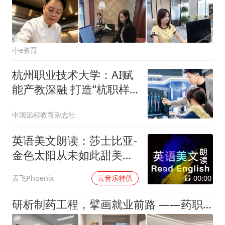
小e教育
杭州职业技术大学：AI赋
能产教深融 打造“杭职样
本”
中国远程教育杂志社
英语美文朗读：莎士比亚-
金色太阳从未如此甜美吻
过
00:00
孟飞Phoenix
云音乐特供
研析制药工程，擘画就业前路 ——药职探路实践队走进药企开展暑期社会实践活动