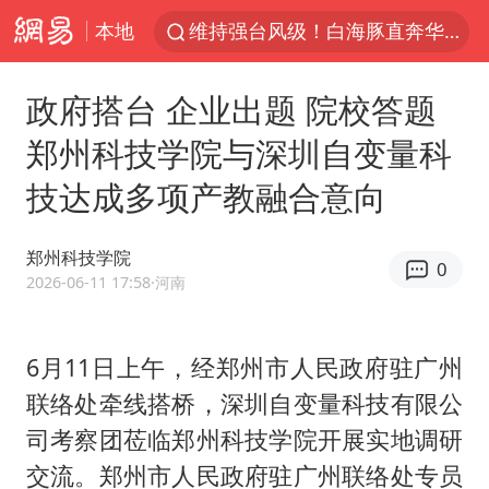
本地
维持强台风级！白海豚直奔华东沿海
印度暴发金迪普拉病毒
政府搭台 企业出题 院校答题
41岁女子为鼓励女儿考上985研究生
郑州科技学院与深圳自变量科
80后女柜员获聘4200亿银行副行长
技达成多项产教融合意向
陕西潼关强降雨引发土崖滑坡1人失联
陕西柞水县突发泥石流致1死2失联
郑州科技学院
0
24小时不关空调 电费反而更低？
2026-06-11 17:58
·河南
“梅姨”已是老年人 死刑或适用受限
“事业单位招聘不是人情买卖”
6月11日上午，经郑州市人民政府驻广州
联络处牵线搭桥，深圳自变量科技有限公
美国退回1000亿美元关税
司考察团莅临郑州科技学院开展实地调研
你常吃的兰州拉面要改名了
交流。郑州市人民政府驻广州联络处专员