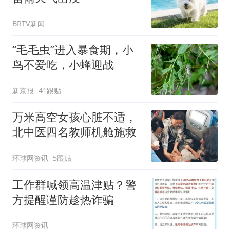
BRTV新闻
“毛毛虫”进入暴食期，小
鸟不爱吃，小蜂迎战
新京报
41跟贴
万米高空女孩心脏不适，
北中医四名教师机舱施救
环球网资讯
5跟贴
工作群喊领高温津贴？警
方提醒谨防趁热诈骗
环球网资讯