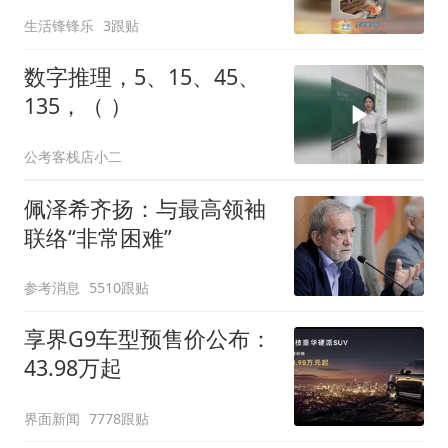
这样培养！
生活锋锋乐
3跟贴
数字推理，5、15、45、
135，（ ）
公考客栈店小二
佩泽希齐扬：与最高领袖
联络“非常困难”
参考消息
5510跟贴
享界G9车型预售价公布：
43.98万起
界面新闻
7778跟贴