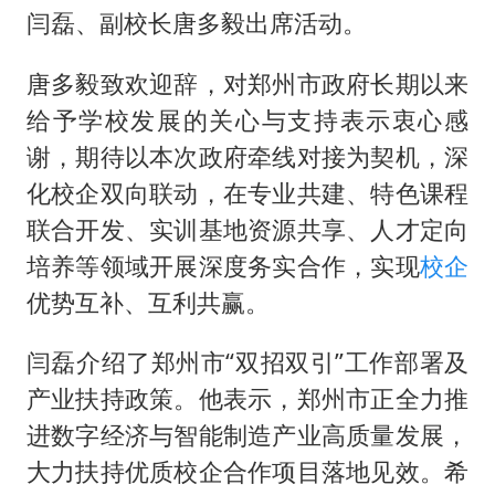
河南试行周五下午弹性离岗
闫磊、副校长唐多毅出席活动。
南大数院院长疑辞职信里写不想干了
唐多毅致欢迎辞，对郑州市政府长期以来
小伙靠AI减肥 45天瘦40斤进了ICU
给予学校发展的关心与支持表示衷心感
李亚鹏向地铁吐血女孩捐99999元
谢，期待以本次政府牵线对接为契机，深
新华社权威快报|我国编制完成新版全月地质图
化校企双向联动，在专业共建、特色课程
中国经济展现强大韧性和活力
联合开发、实训基地资源共享、人才定向
培养等领域开展深度务实合作，实现
校企
优势互补、互利共赢。
闫磊介绍了郑州市“双招双引”工作部署及
产业扶持政策。他表示，郑州市正全力推
进数字经济与智能制造产业高质量发展，
大力扶持优质校企合作项目落地见效。希