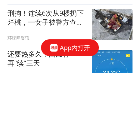
刑拘！连续6次从9楼扔下
烂桃，一女子被警方查
获！
环球网资讯
App内打开
还要热多久？高温将
再“续”三天
新京报
71跟贴
6次从9楼扔水果，通州一女子因涉嫌高空
抛物罪被刑拘
澎湃新闻
77跟贴
无遥控无延迟，机器人乒乓大战来了