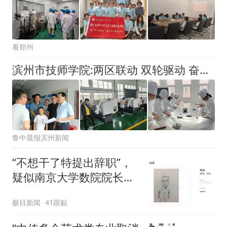
看郑州
滨州市技师学院:两区联动 双轮驱动 奋力建设黄河流域高水平技师学院
鲁中晨报滨州新闻
“不想干了特提出辞职”，
疑似南京大学数院院长辞
职信流传，院方回应：喻
极目新闻
41跟贴
良教授已卸任院长一职，
不清楚辞职信来源；曾用