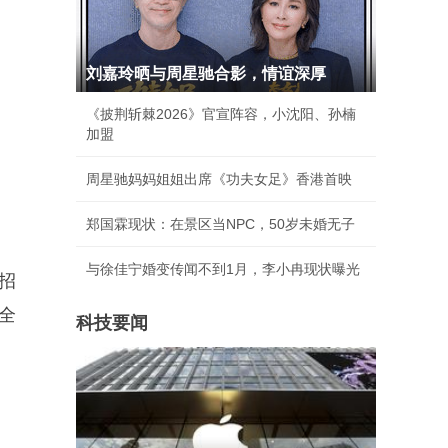
刘嘉玲晒与周星驰合影，情谊深厚
《披荆斩棘2026》官宣阵容，小沈阳、孙楠
加盟
周星驰妈妈姐姐出席《功夫女足》香港首映
郑国霖现状：在景区当NPC，50岁未婚无子
与徐佳宁婚变传闻不到1月，李小冉现状曝光
招
全
科技要闻