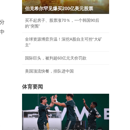
伯克希尔罕见爆买200亿美元股票
买不起房子、股票涨70％，一个韩国90后
分
的“突围”
中
全球资源博弈升温！深挖A股自主可控“大矿
主”
国际巨头，被判超60亿元天价罚款
美国顶流快餐，排队进中国
体育要闻