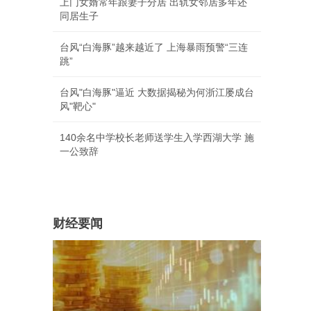
上门女婿常年跟妻子分居 出轨女邻居多年还
同居生子
台风“白海豚”越来越近了 上海暴雨预警“三连
跳”
台风"白海豚"逼近 大数据揭秘为何浙江屡成台
风"靶心"
140余名中学校长老师送学生入学西湖大学 施
一公致辞
财经要闻