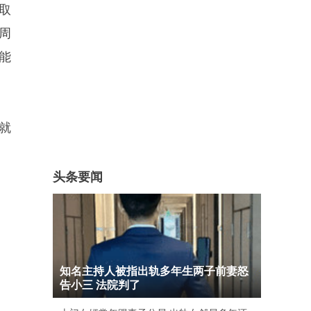
取
周
能
就
头条要闻
知名主持人被指出轨多年生两子前妻怒
告小三 法院判了