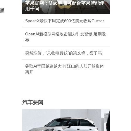
苹果官网：Mac电脑可配合苹果智能使
用千问
通
SpaceX最快下周完成600亿美元收购Cursor
OpenAI新模型网络攻击能力引发警惕 延期发
布
突然涨价，"只收电费钱"的梁文锋，变了吗
谷歌AI帝国越建越大 打江山的人却开始集体
离开
汽车要闻