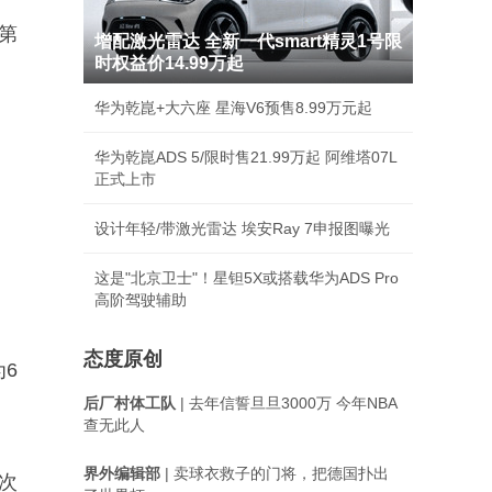
第
增配激光雷达 全新一代smart精灵1号限
时权益价14.99万起
华为乾崑+大六座 星海V6预售8.99万元起
华为乾崑ADS 5/限时售21.99万起 阿维塔07L
正式上市
设计年轻/带激光雷达 埃安Ray 7申报图曝光
这是"北京卫士"！星钽5X或搭载华为ADS Pro
高阶驾驶辅助
态度原创
6
后厂村体工队
| 去年信誓旦旦3000万 今年NBA
查无此人
界外编辑部
| 卖球衣救子的门将，把德国扑出
次