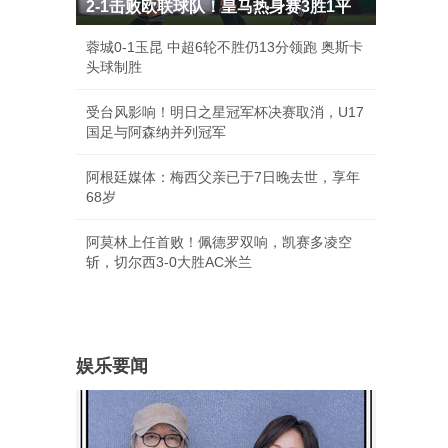
2-1击败欧联球队！皇马热身赛3胜1平
蓉城0-1玉昆 中超6轮不胜仍13分领跑 奥斯卡
头球制胜
受台风影响！明日之星冠军杯决赛取消，U17
国足与阿森纳并列冠军
阿根廷媒体：梅西父亲已于7日晚去世，享年
68岁
阿莫林上任首败！佩德罗双响，凯赛多凌空
斩，切尔西3-0大胜AC米兰
娱乐要闻