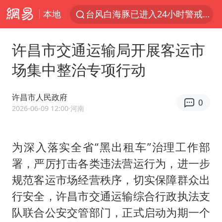
本地
台风白海豚已进入24小时警戒线
“秋天的第一杯奶茶”6岁了
许昌市交通运输局开展客运市
上海：台风白海豚或将带来龙卷风
场集中整治专项行动
四川宜宾市高县4.9级地震致1人死亡
38岁演员求职万岁山NPC成功
许昌市人民政府
0
国乒男单横滨冠军赛全军覆没
2026-06-09 12:00
·河南
胡彦斌获《歌手2026》歌王
为深入落实全省“黑出租车”治理工作部
U17国足三连胜晋级明日之星半决赛
署，严厉打击各类违法营运行为，进一步
胜宏科技：股票交易异常波动
规范客运市场经营秩序，切实保障群众出
中巨芯：上半年归母净利润1405.77万元
行安全，许昌市交通运输综合行政执法支
名创优品回应女子吐槽内裤质量差
队联合公安交管部门，正式启动为期一个