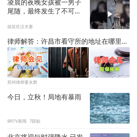
凌晨的夜晚女孩被一男子
尾随，最终发生了不可逆
转的悲剧
搞笑壮汉夫妻
律师解答：许昌市看守所的地址在哪里？家属可以委托律师会见吗？
郑州律师要永辉
今日，立秋！局地有暴雨
BRTV新闻
7跟贴
北京将迎短时强降水 已发