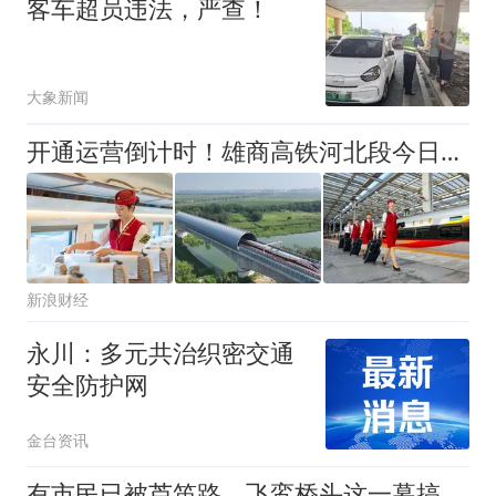
客车超员违法，严查！
大象新闻
开通运营倒计时！雄商高铁河北段今日开始按图行车试验
新浪财经
永川：多元共治织密交通
安全防护网
金台资讯
有市民已被芦笛路、飞鸾桥头这一幕搞咆絮了！下班开电马遇到这情况你浪子搞