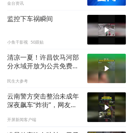
金台资讯
监控下车祸瞬间
小鱼干影视
50跟贴
清凉一夏！许昌饮马河部
分水域开放为公共免费室
外泳池
民生大参考
云南警方突击整治未成年
深夜飙车“炸街”，网友：
抓得好！为警察叔叔点赞
开屏新闻客户端