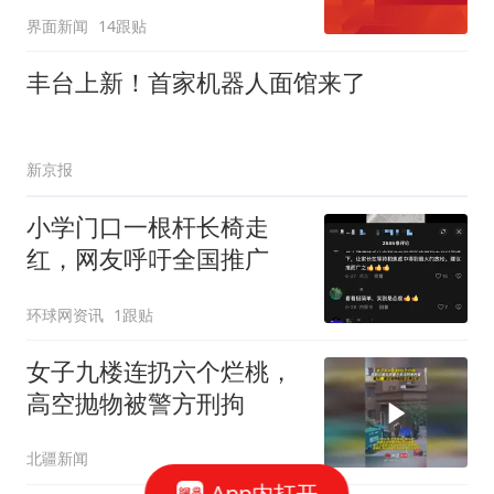
界面新闻
14跟贴
丰台上新！首家机器人面馆来了
新京报
小学门口一根杆长椅走
红，网友呼吁全国推广
环球网资讯
1跟贴
女子九楼连扔六个烂桃，
高空抛物被警方刑拘
北疆新闻
App内打开