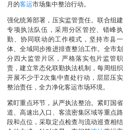
日本试射“战斧”导弹，国防部回应
月的
客运
市场集中整治行动。
美股存储板块集体大跌
强化统筹部署，压实监管责任。联合组建
百花奖开幕式
专项执法队伍，采用分区管控、错峰执
东航：国内客票提前14天免费退改
勤、协同联动的工作模式，坚持市县一
夯实基础开新局
体、全域同步推进排查整治工作。全市划
分四大监管片区，严格落实包片监管职
责，建立常态化联勤执法机制，每周组织
开展不少于2次集中查处行动，层层压实
整治责任，全力净化客运市场环境。
紧盯重点环节，从严执法整治。紧盯国省
道、高速出入口、客流密集区域等重点路
段和点位，采取定点检查与流动巡查相结