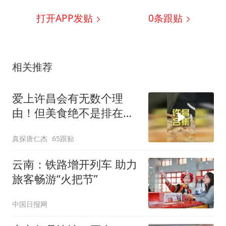
打开APP发贴
0
条跟贴
相关推荐
爱上许昌会有无数个理
由！但美食绝不是排在第
一！还有
真探唐仁杰
65跟贴
云南：铁路增开列车 助力
旅客畅游“火把节”
中国日报网