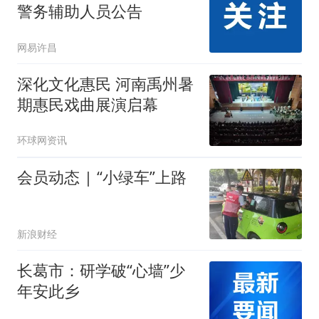
警务辅助人员公告
网易许昌
深化文化惠民 河南禹州暑
期惠民戏曲展演启幕
环球网资讯
会员动态 | “小绿车”上路
新浪财经
长葛市：研学破“心墙”少
年安此乡