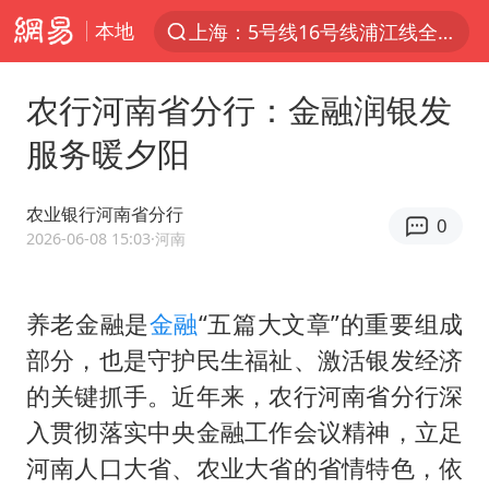
本地
上海：5号线16号线浦江线全线停运
上半年我国经营主体结构持续优化
农行河南省分行：金融润银发
上海有出现龙卷潜势
服务暖夕阳
上海全域长途客运班次全部停运
今日15时起福州地铁高架区段停运
农业银行河南省分行
0
白海豚逼近浙闽沿海
2026-06-08 15:03
·河南
1枚就能让航母瘫痪 轰-6J实力有多强
养老金融是
金融
“五篇大文章”的重要组成
王艺迪2-4不敌张本美和止步4强
部分，也是守护民生福祉、激活银发经济
国足U17与阿森纳决赛取消 并列冠军
的关键抓手。近年来，农行河南省分行深
上门女婿出轨女邻居多年被判重婚罪
入贯彻落实中央金融工作会议精神，立足
王传君 《披荆斩棘》
河南人口大省、农业大省的省情特色，依