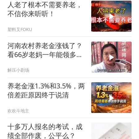
人老了根本不需要养老，
不信你来听听！
塑料叉FOKU
河南农村养老金涨钱了？
看66岁老妈一年能领多少
钱？听完羡慕
解压小剧场
养老金涨1.3%和3.5%，两
倍差距原因终于说清
欢欢斗地主
十多万人报名的考试，成
绩全部作废，公平么？