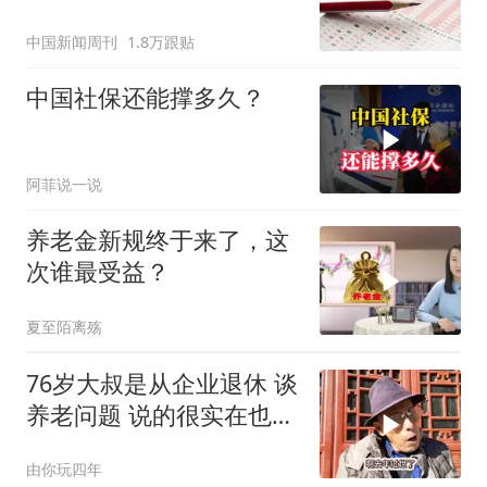
中国新闻周刊
1.8万跟贴
中国社保还能撑多久？
阿菲说一说
养老金新规终于来了，这
次谁最受益？
夏至陌离殇
76岁大叔是从企业退休 谈
养老问题 说的很实在也很
心酸
由你玩四年