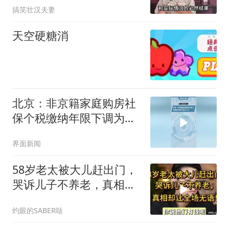
搞笑壮汉夫妻
天空硬糖消
北京：非京籍家庭购房社
保个税缴纳年限下调为一
年
界面新闻
58岁老太被大儿赶出门，
哭诉儿子不养老，真相却
让全场无语！
灼眼的SABER哒