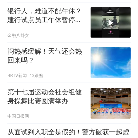
银行人，难道不配午休？
建行试点员工午休暂停柜
面服务
金融八卦女
闷热感缓解！天气还会热
回来吗？
BRTV新闻
13跟贴
第十七届运动会社会组健
身操舞比赛圆满举办
中国日报网
从面试到入职全是假的！警方破获一起虚