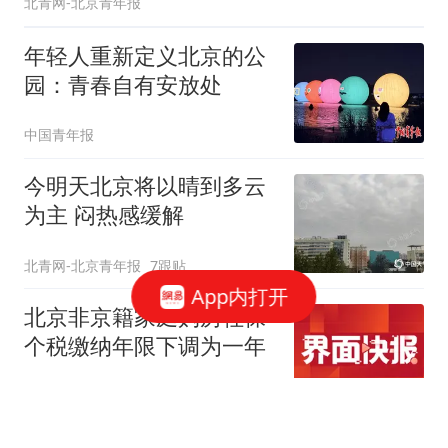
北青网-北京青年报
年轻人重新定义北京的公
园：青春自有安放处
中国青年报
今明天北京将以晴到多云
为主 闷热感缓解
北青网-北京青年报
7跟贴
App内打开
北京非京籍家庭购房社保
个税缴纳年限下调为一年
界面新闻
212跟贴
北京放松限购 专家：全国