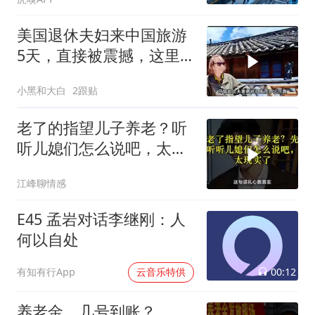
美国退休夫妇来中国旅游
5天，直接被震撼，这里
简直是旅游天堂
小黑和大白
2跟贴
老了的指望儿子养老？听
听儿媳们怎么说吧，太现
实了！
江峰聊情感
E45 孟岩对话李继刚：人
何以自处
00:12
有知有行App
云音乐特供
养老金，几号到账？