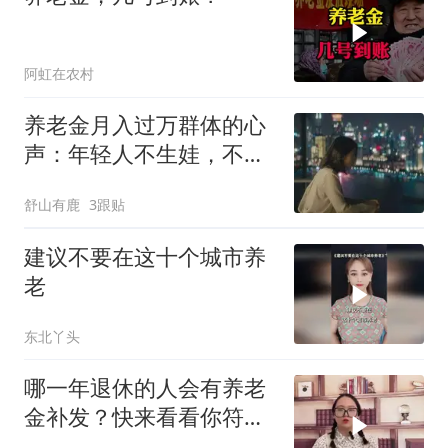
阿虹在农村
养老金月入过万群体的心
声：年轻人不生娃，不交
社保，自私自利，还拖垮
舒山有鹿
3跟贴
了社会养老体系
建议不要在这十个城市养
老
东北丫头
哪一年退休的人会有养老
金补发？快来看看你符合
条件吗？