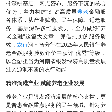
2025年小学教师减少13.19万
托深耕基层、网点密布、服务下沉的核心
王艺迪无缘横滨赛决赛
优势，着力构建“3+2”高质量
养老
金融服
泰国：高度重视中国游客旅游体验
务体系，从产业赋能、民生保障、适老服
务、基层深耕多维度发力，全力做好“养
于东来直播和胖东来核心团队开会
老金融”这篇大文章。凭借扎实的服务质
上海大部迎大暴雨
效，
农行
河南省分行在2025年人民银行养
《龙餐馆》 冲奖
老金融服务质效评价中获评“优秀”等级，
蒯曼挺进WTT横滨冠军赛女单四强
以金融担当为河南省银发经济高质量发展
构建更高水平的全民健身公共服务体系
注入源源不断的农行动能。
精准滴灌产业 赋能养老企业发展
养老产业是银发经济发展的核心支撑，更
是普惠金融重点服务的民生领域。针对养