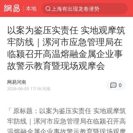
本地
上海有出现龙卷潜势
上半年我国经营主体结构持续优化
以案为鉴压实责任 实地观摩筑
王传君 《披荆斩棘》
牢防线｜漯河市应急管理局在
上海：5号线16号线浦江线全线停运
临颍召开高温熔融金属企业事
白海豚预计将在浙江苍南到三门一带登陆
故警示教育暨现场观摩会
今日15时起福州地铁高架区段停运
国足U17与阿森纳决赛取消 并列冠军
网易河南
0
王艺迪2-4不敌张本美和止步4强
2026-06-05 17:18
·河南
上门女婿出轨女邻居多年被判重婚罪
原标题：以案为鉴压实责任 实地观摩筑
2025年小学教师减少13.19万
牢防线｜漯河市应急管理局在临颍召开高
王艺迪无缘横滨赛决赛
温熔融金属企业事故警示教育暨现场观摩