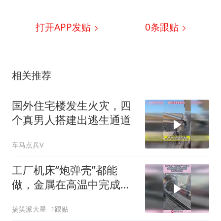
打开APP发贴
0
条跟贴
相关推荐
国外住宅楼发生火灾，四
个真男人搭建出逃生通道
车马点兵V
工厂机床“炮弹壳”都能
做，金属在高温中完成蜕
变，这工艺怎么样！
搞笑派大星
1跟贴