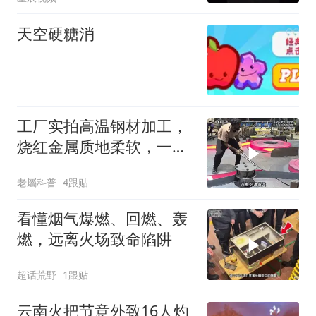
灼伤
天空硬糖消
工厂实拍高温钢材加工，
烧红金属质地柔软，一圈
圈盘成巨型线圈！
老屬科普
4跟贴
看懂烟气爆燃、回燃、轰
燃，远离火场致命陷阱
超话荒野
1跟贴
云南火把节意外致16人灼