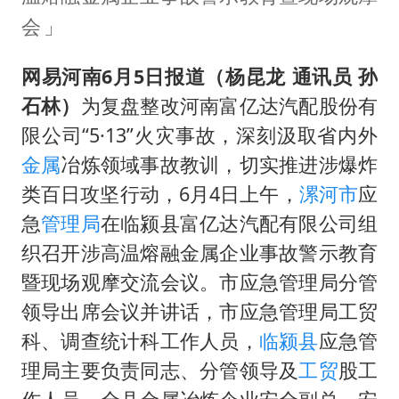
泰国：高度重视中国游客旅游体验
会
上海大部迎大暴雨
《龙餐馆》 冲奖
网易河南6月5日报道（杨昆龙
通讯员 孙
蒯曼挺进WTT横滨冠军赛女单四强
石林
）
为复盘整改河南富亿达汽配股份有
限公司“5·13”火灾事故，深刻汲取省内外
以军士兵把枪口对准中国记者
金属
冶炼领域事故教训，切实推进涉爆炸
笔试第一被劝弃考涉事副校长被撤职
类百日攻坚行动，6月4日上午，
漯河市
应
白海豚5次眼壁置换
急
管理局
在临颍县富亿达汽配有限公司组
构建更高水平的全民健身公共服务体系
织召开涉高温熔融金属企业事故警示教育
暨现场观摩交流会议。市应急管理局分管
领导出席会议并讲话，市应急管理局工贸
科、调查统计科工作人员，
临颍县
应急管
理局主要负责同志、分管领导及
工贸
股工