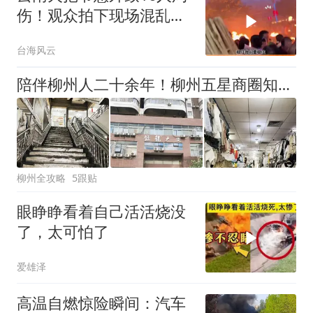
伤！观众拍下现场混乱场
面！
台海风云
陪伴柳州人二十余年！柳州五星商圈知名大厦关停了？众多网友掀起回忆杀！
柳州全攻略
5跟贴
眼睁睁看着自己活活烧没
了，太可怕了
爱雄泽
高温自燃惊险瞬间：汽车