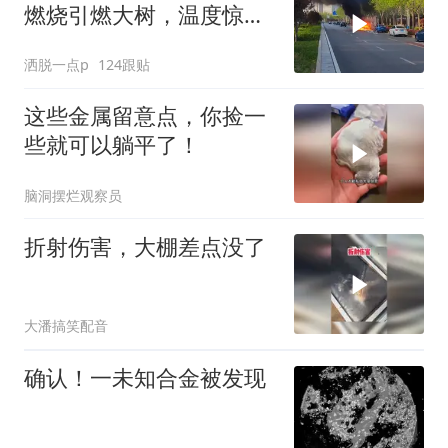
燃烧引燃大树，温度惊
人！
洒脱一点p
124跟贴
这些金属留意点，你捡一
些就可以躺平了！
脑洞摆烂观察员
折射伤害，大棚差点没了
大潘搞笑配音
确认！一未知合金被发现