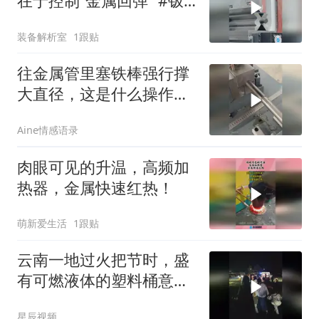
在于控制“金属回弹” #钣
金折弯
装备解析室
1跟贴
往金属管里塞铁棒强行撑
大直径，这是什么操作？
#扩管 #金属加工
Aine情感语录
肉眼可见的升温，高频加
热器，金属快速红热！
萌新爱生活
1跟贴
云南一地过火把节时，盛
有可燃液体的塑料桶意外
倾倒引发燃烧，致16人被
星辰视频