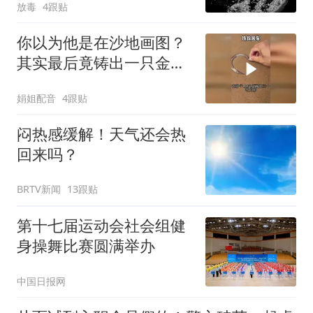
放毒
4跟贴
你以为他是在沙地画图？
其实最后竟铸出一只金属
风车
娟姐配音
4跟贴
闷热感缓解！天气还会热
回来吗？
BRTV新闻
13跟贴
第十七届运动会社会组健
身操舞比赛圆满举办
中国日报网