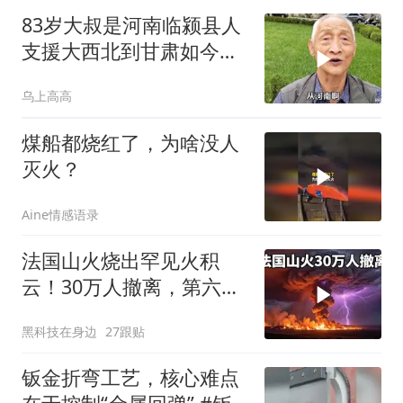
83岁大叔是河南临颍县人
支援大西北到甘肃如今铁
路退休安度晚
乌上高高
煤船都烧红了，为啥没人
灭火？
Aine情感语录
法国山火烧出罕见火积
云！30万人撤离，第六代
火灾到底有多恐怖？
黑科技在身边
27跟贴
钣金折弯工艺，核心难点