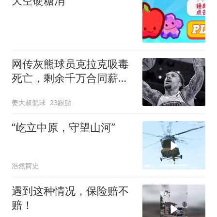
天空硬糖消
网传灰熊球员克拉克吸毒
死亡，剩余千万合同薪资
家属能拿到多少
姜大叔侃球
23跟贴
“屹立中原，守望山河”
浩然简史
遇到这种情况，保险赔不
赔！