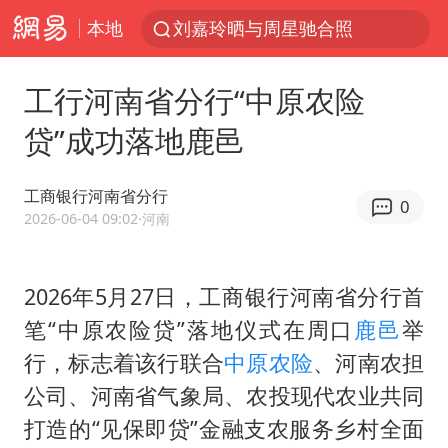
本地
刘嘉玲晒与周星驰合照
《披荆斩棘2026》阵容官宣
工行河南省分行“中原农险
上海有出现龙卷潜势
贷”成功落地鹿邑
国足U17与阿森纳决赛取消 并列冠军
香港高温刷新历史纪录
工商银行河南省分行
0
女子发现前夫婚内与第三者育子
2026-06-04 09:02
·河南
王艺迪无缘横滨赛决赛
2026年5月27日，工商银行河南省分行首
2025年小学教师减少13.19万
笔“中原农险贷”落地仪式在周口
鹿邑
举
王艺迪2-4不敌张本美和止步4强
行，标志着该行联合
中原
农险
、河南农担
以军士兵把枪口对准中国记者
公司、河南省气象局、农投现代农业共同
上门女婿出轨女邻居多年被判重婚罪
打造的“见保即贷”金融支农服务乡村全面