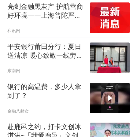
亮剑金融黑灰产 护航营商
好环境——上海普陀严
打“代理维权”敲诈犯罪、
和讯网
筑牢金融法治屏障
平安银行莆田分行：夏日
送清凉 暖心致敬一线劳动
者
东南网
银行的高温费，多少人拿
到了？
金融八卦女
赴鹿邑之约，打卡文创冰
淇淋~「我爱鹿邑」文创