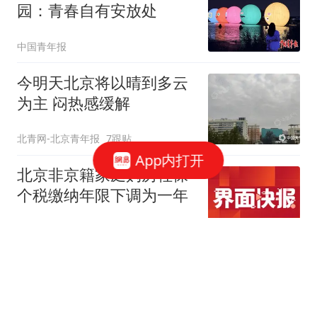
园：青春自有安放处
中国青年报
今明天北京将以晴到多云
为主 闷热感缓解
北青网-北京青年报
7跟贴
App内打开
北京非京籍家庭购房社保
个税缴纳年限下调为一年
界面新闻
213跟贴
北京放松限购 专家：全国
新一轮房地产宽松窗口打
开