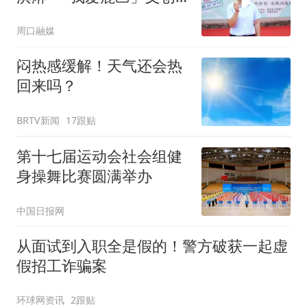
冰淇淋亮相
周口融媒
闷热感缓解！天气还会热
回来吗？
BRTV新闻
17跟贴
第十七届运动会社会组健
身操舞比赛圆满举办
中国日报网
从面试到入职全是假的！警方破获一起虚
假招工诈骗案
环球网资讯
2跟贴