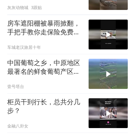
灰灰动物城
3跟贴
房车遮阳棚被暴雨掀翻，
手把手教你走保险免费换
新
车城老汉旅居十年
中国葡萄之乡，中原地区
最著名的鲜食葡萄产区，
洛阳偃师
壹号塔台
柜员干到行长，总共分几
步？
金融八卦女