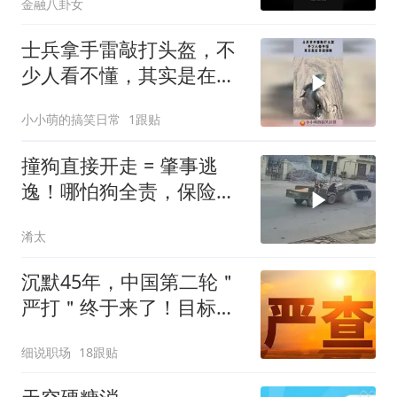
金融八卦女
士兵拿手雷敲打头盔，不
少人看不懂，其实是在开
启保险！
小小萌的搞笑日常
1跟贴
撞狗直接开走 = 肇事逃
逸！哪怕狗全责，保险一
分不赔！
淆太
沉默45年，中国第二轮＂
严打＂终于来了！目标改
变总体战正式打响
细说职场
18跟贴