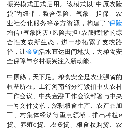
韩军前线部队连曝丑闻
振兴模式正式启用。该模式以“中原农险
《龙餐馆》 冲奖
贷”为纽带，整合保险、气象、担保、农
笔试第一被劝弃考涉事副校长被撤职
业社会化服务等多方资源，构建了“
保险
增信+气象防灾+风险共担+农服赋能”的综
构建更高水平的全民健身公共服务体系
合性支农新生态，进一步拓宽了支农路
奋力开创中国式现代化建设新局面
径，让
金融
活水直达田间地头，为粮食安
全保障与乡村振兴注入新动能。
中原熟，天下足。粮食安全是农业强省的
根基所在。工行河南省分行紧扣中央农村
工作会议、中央金融工作会议部署与中央
一号文件要求，深耕粮食生产、农产品加
工、村集体经济等重点领域，推出种植e
贷、养殖e贷、农资贷、粮食收购贷、农