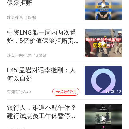
保险拒赔
萍语萍说
1跟贴
中资LNG船一周内两次遭
炸，5亿价值保险拒赔责
任方
热点一网打尽
13跟贴
E45 孟岩对话李继刚：人
何以自处
00:12
有知有行App
云音乐特供
银行人，难道不配午休？
建行试点员工午休暂停柜
面服务