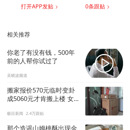
打开APP发贴
0
条跟贴
相关推荐
你老了有没有钱，500年
前的人帮你试过了
吴晓波频道
搬家报价570元临时变卦
成5060元才肯搬上楼 女子
傻眼
极目新闻
2.4万跟贴
那个造谣山姆桃酥出现金