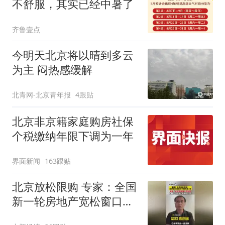
不舒服，其实已经中暑了
齐鲁壹点
今明天北京将以晴到多云
为主 闷热感缓解
北青网-北京青年报
4跟贴
北京非京籍家庭购房社保
个税缴纳年限下调为一年
界面新闻
163跟贴
北京放松限购 专家：全国
新一轮房地产宽松窗口打
开