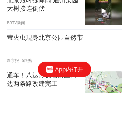
大树接连倒伏
BRTV新闻
萤火虫现身北京公园自然带
新京报
6跟贴
App内打开
通车！八达岭长城景区周
边两条路改建完工
新京报
“白海豚”下周将影响京津
冀等地