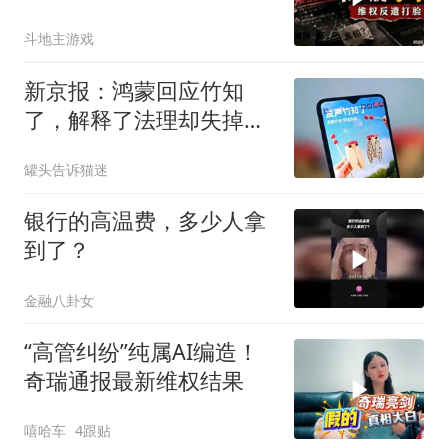
斗地主游戏
新京报：鸿蒙回应竹知
了，解释了法理却失掉了
情理
罐头告诉猫迷
银行的高温费，多少人拿
到了？
金融八卦女
“高管纠纷”纯属AI编造！
奇瑞通报最新维权结果
嘻哈车
4跟贴