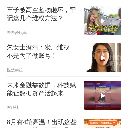
车子被高空坠物砸坏，牢
记这几个维权方法？
希希爱玩车
朱女士澄清：发声维权，
不是为了做账号！
悦然余笙
未来金融靠数据，科技赋
能让数据资产活起来
财联社
8月有4轮高温！出现这些