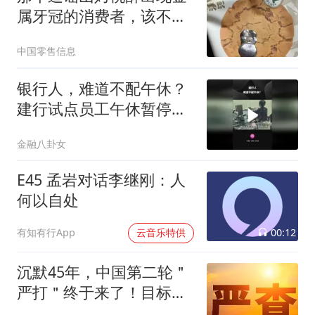
属牙冠的消费者，该不该
追究责任？
中国零售信息
银行人，难道不配午休？
建行试点员工午休暂停柜
面服务
金融八卦女
E45 孟岩对话李继刚：人
何以自处
00:12
有知有行App
云音乐特供
沉默45年，中国第二轮＂
严打＂终于来了！目标改
变总体战正式打响