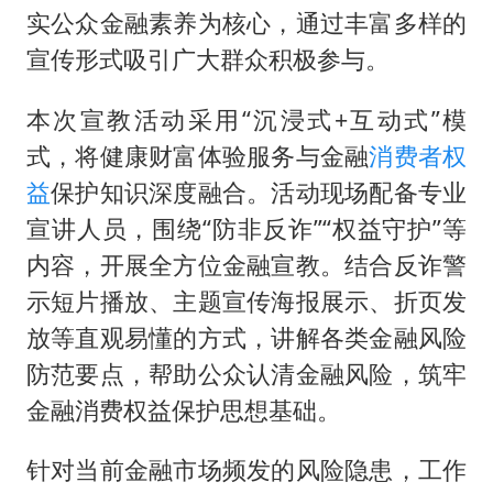
宇树王兴兴被问了360多个问题
实公众金融素养为核心，通过丰富多样的
上四休三，但降薪1000元，你接受吗？
宣传形式吸引广大群众积极参与。
几元成本的AI广告导致千万市值蒸发
本次宣教活动采用“沉浸式+互动式”模
唐田赛前发布会上引用《孙子兵法》
式，将健康财富体验服务与金融
消费者权
台当局重金为“台独”织“皇帝新衣”
益
保护知识深度融合。活动现场配备专业
郑丽文：台湾从来没有“独立”过
宣讲人员，围绕“防非反诈”“权益守护”等
商场现钱学森巨幅海报 负责人回应
内容，开展全方位金融宣教。结合反诈警
乐享全民健身 共筑健康中国
示短片播放、主题宣传海报展示、折页发
放等直观易懂的方式，讲解各类金融风险
防范要点，帮助公众认清金融风险，筑牢
金融消费权益保护思想基础。
针对当前金融市场频发的风险隐患，工作