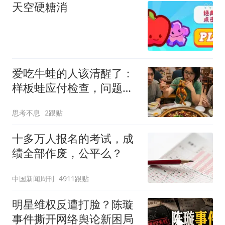
天空硬糖消
爱吃牛蛙的人该清醒了：
样板蛙应付检查，问题蛙
流入市场
思考不息
2跟贴
十多万人报名的考试，成
绩全部作废，公平么？
中国新闻周刊
4911跟贴
明星维权反遭打脸？陈璇
事件撕开网络舆论新困局