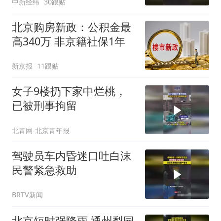
中新经纬
30跟贴
北京购房新政：公积金最
高340万 非京籍社保1年
新京报
11跟贴
女子9楼扔下家中烂桃，
已被刑事拘留
北青网-北京青年报
驾驶员车内昏迷口吐白沫
民警紧急救助
BRTV新闻
北京短时强降雨 通州梨园