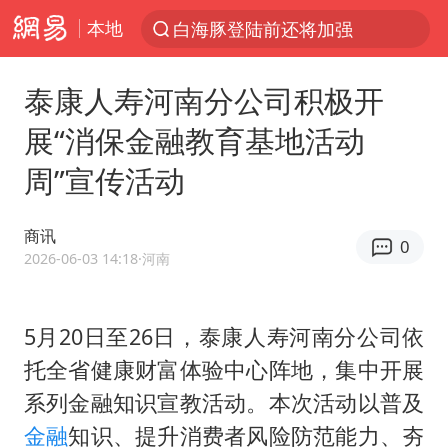
本地
白海豚登陆前还将加强
光影经济撬动暑期消费新蓝海
泰康人寿河南分公司积极开
河南重大刑案嫌犯夏某钢落网
展“消保金融教育基地活动
国乒女单三将晋级四强
周”宣传活动
选专业别因“热门”窄化“热爱”
三警齐发！多地10级以上雷暴大风
商讯
0
情侣平潭拍日出坠崖1死1伤
2026-06-03 14:18
·河南
日本发布排名：“中国第一，美日德韩英法居后”
茅台部分直营店飞天茅台提价
5月20日至26日，泰康人寿河南分公司依
托全省健康财富体验中心阵地，集中开展
大V：马科斯把路走绝了
系列金融知识宣教活动。本次活动以普及
白海豚将正面袭击贯穿浙江
金融
知识、提升消费者风险防范能力、夯