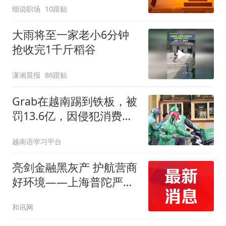
细说职场
10跟贴
大雨将至一家老小6分钟
抢收完1千斤稻谷
潇湘晨报
86跟贴
Grab在越南踢到铁板，被
罚13.6亿，因侵犯消费者
权益
越南语学习平台
亮剑金融黑灰产 护航营商
好环境——上海普陀严
打“代理维权”敲诈犯罪、
和讯网
筑牢金融法治屏障