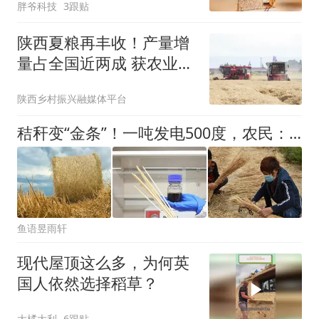
胖爷科技
3跟贴
陕西夏粮再丰收！产量增
量占全国近两成 获农业农
村部通报表扬
陕西乡村振兴融媒体平台
秸秆变“金条”！一吨发电500度，农民：真舍不得烧了
鱼语昱雨轩
现代屋顶这么多，为何英
国人依然选择稻草？
大橘大利
6跟贴