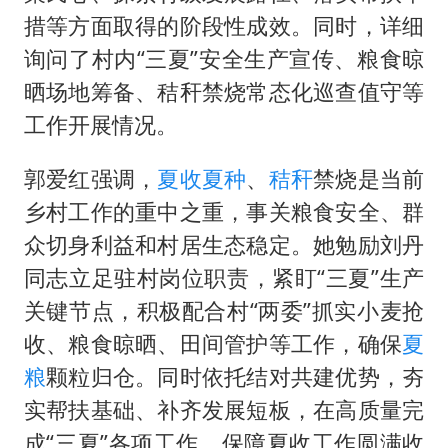
措等方面取得的阶段性成效。同时，详细
询问了村内“三夏”安全生产宣传、粮食晾
晒场地筹备、秸秆禁烧常态化巡查值守等
工作开展情况。
郭爱红强调，
夏收
夏种
、
秸秆
禁烧是当前
乡村工作的重中之重，事关粮食安全、群
众切身利益和村居生态稳定。她勉励刘丹
同志立足驻村岗位职责，紧盯“三夏”生产
关键节点，积极配合村“两委”抓实小麦抢
收、粮食晾晒、田间管护等工作，确保
夏
粮
颗粒归仓。同时依托结对共建优势，夯
实帮扶基础、补齐发展短板，在高质量完
成“三夏”各项工作、保障夏收工作圆满收