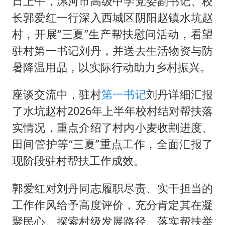
日上午，漯河市高级中学党委副书记、校
周星驰妈妈现身香港首映礼
长郭爱红一行深入西城区阴阳赵镇水坑赵
上海地铁4条线路全线停运
村，开展“三夏”生产帮扶慰问活动，看望
湖北启动重大气象灾害三级应急响应
驻村第一书记刘丹，并送去生活物资与防
费大厨口号更改 不再宣传小炒肉大王
暑降温用品，以实际行动助力乡村振兴。
56岁刘奕君跟13岁女儿合跳
座谈交流中，驻村
第一书记
刘丹详细汇报
从科技创新看开局起步的时与势
了水坑赵村2026年上半年校村结对帮扶落
实情况，重点介绍了村内小麦收割进度、
田间管护等“三夏”重点工作，全面汇报了
现阶段驻村帮扶工作成效。
郭爱红对刘丹同志履职尽责、实干担当的
工作作风给予高度评价，充分肯定其在凝
聚民心、探索村级发展路径、落实帮扶举