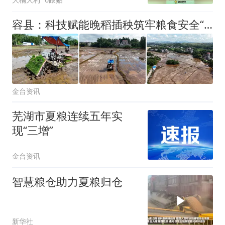
容县：科技赋能晚稻插秧筑牢粮食安全“压舱石”
金台资讯
芜湖市夏粮连续五年实
现“三增”
金台资讯
智慧粮仓助力夏粮归仓
新华社