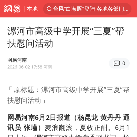
本地
奥沙利文晋级斯诺克中国公开赛16强
路虎卫士110 HSE限时降价
漯河市高级中学开展“三夏”帮
我国发现稀散金属独立新矿物——乌斯河锗矿
扶慰问活动
上海鼓励居家办公
部分银行上调存款利率
网易河南
0
2026-06-02 17:58
·河南
小沈阳加盟《披荆斩棘》
新疆生产建设兵团生态环境局原局长被查
原标题：漯河市高级中学开展“三夏”帮
朱一龙的鼻子怎么了
扶慰问活动
大疆错失宇树
5万小车卖不动 微型代步车集体遇冷
网易河南6月2日报道（杨昆龙 黄丹丹 通
讯员 张瑾）
麦浪翻滚，夏收正酣。6月1
4.2平卫生间补漏注胶花1.55万