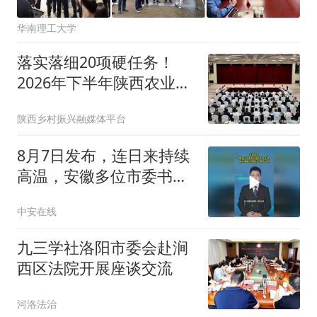
华南理工大学
落实落细20项硬任务！
2026年下半年陕西农业农
村工作这样干
陕西乡村振兴融媒体平台
8月7日发布，连日来持续
高温，安徽多位市委书记
集中走进车间、施工现场
中安在线
看望慰问一线劳动者。#
战高温 （编辑：晨晨）投
九三学社洛阳市委会赴涧
稿邮箱：3882124142
西区法院开展座谈交流
河洛法治