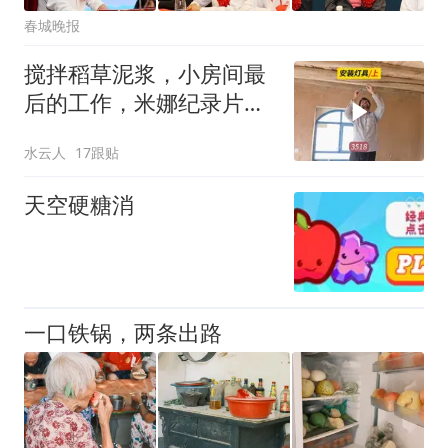
春城晚报
搅拌稻草泥浆，小房间最
后的工作，米娜纪录片
3518
水云人
17跟贴
天空硬糖消
一口铁锅，两条出路