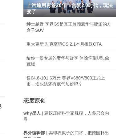
上汽通用再签20年：合资2.0时代，玩法
变了
绅士越野 享界G9是真正兼顾豪华与硬派的方
盒子SUV
重大更新 别克至境OS 2.1本月推送OTA
给你一份专属的奢华与舒享 体验仰望U8L鼎
藏版
售64.8-101.6万元 尊界V680/V800正式上
市，埃尔法还有底气加价吗？
态度原创
他
why星人
| 建议压缩科学家规模，人多只会内
卷
界外编辑部
| 卖球衣救子的门将，把德国扑出