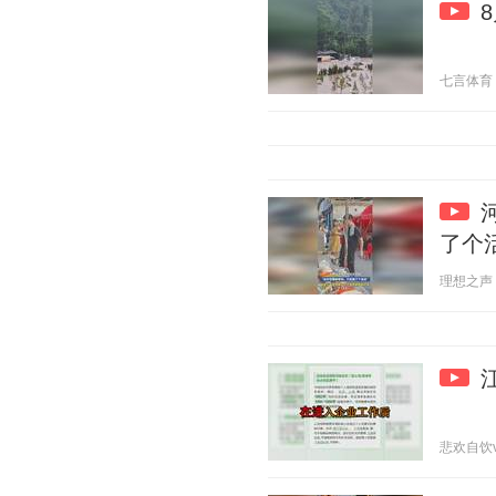
七言体育 20
了个
理想之声 20
悲欢自饮v 2