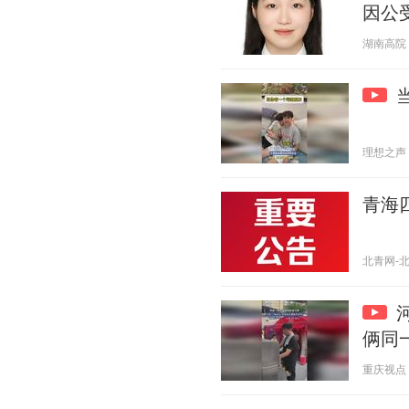
因公
湖南高院 20
理想之声 20
青海
北青网-北京
俩同
重庆视点 20