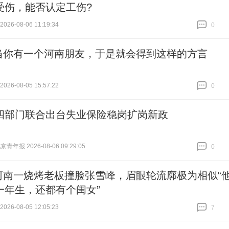
受伤，能否认定工伤?
26-08-06 11:19:34
0
跟贴
0
当你有一个河南朋友，于是就会得到这样的方言
26-08-05 15:57:22
0
跟贴
0
四部门联合出台失业保险稳岗扩岗新政
青年报 2026-08-06 09:29:05
0
跟贴
0
河南一烧烤老板撞脸张雪峰，眉眼轮流廓极为相似“
一年生，还都有个闺女”
26-08-05 12:05:23
7
跟贴
7