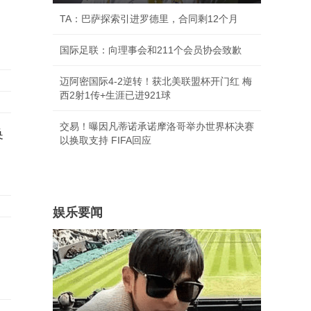
TA：巴萨探索引进罗德里，合同剩12个月
国际足联：向理事会和211个会员协会致歉
迈阿密国际4-2逆转！获北美联盟杯开门红 梅
西2射1传+生涯已进921球
交易！曝因凡蒂诺承诺摩洛哥举办世界杯决赛
换
以换取支持 FIFA回应
娱乐要闻