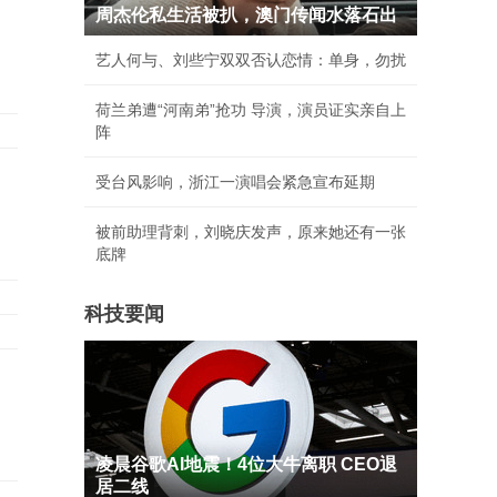
周杰伦私生活被扒，澳门传闻水落石出
艺人何与、刘些宁双双否认恋情：单身，勿扰
荷兰弟遭“河南弟”抢功 导演，演员证实亲自上
阵
受台风影响，浙江一演唱会紧急宣布延期
被前助理背刺，刘晓庆发声，原来她还有一张
底牌
科技要闻
凌晨谷歌AI地震！4位大牛离职 CEO退
居二线