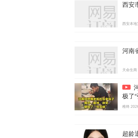
西安
西安本地宝 2
河南
天命生商 20
极了“
稚终 2026
超龄