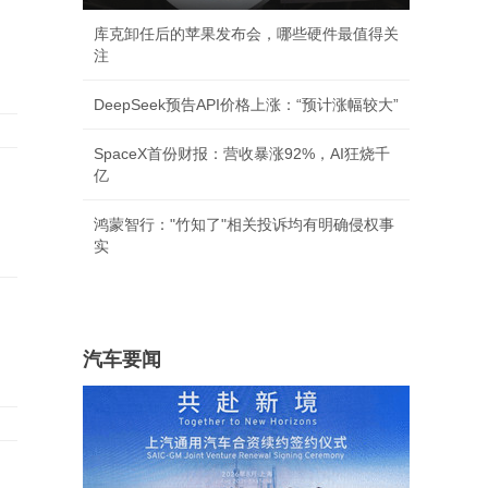
库克卸任后的苹果发布会，哪些硬件最值得关
注
DeepSeek预告API价格上涨：“预计涨幅较大”
SpaceX首份财报：营收暴涨92%，AI狂烧千
亿
鸿蒙智行："竹知了"相关投诉均有明确侵权事
实
汽车要闻
，