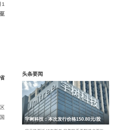
月1
至
头条要闻
省
区
国
宇树科技：本次发行价格150.80元/股