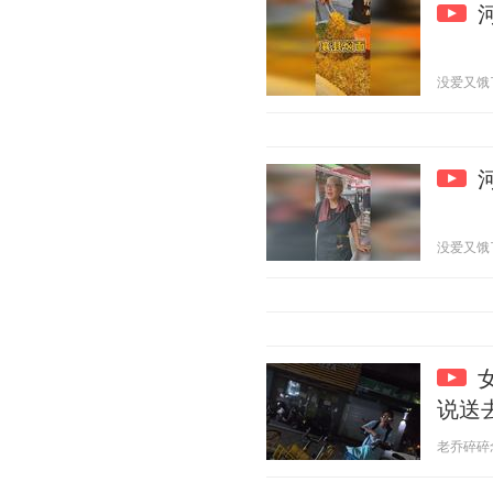
没爱又饿了 2
没爱又饿了 2
说送
老乔碎碎念 2