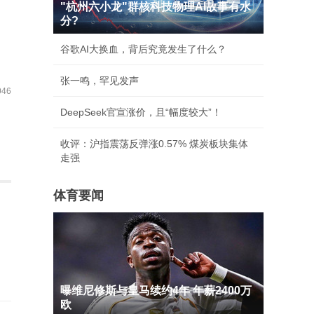
"杭州六小龙"群核科技物理AI故事有水
分?
谷歌AI大换血，背后究竟发生了什么？
张一鸣，罕见发声
46
DeepSeek官宣涨价，且“幅度较大”！
收评：沪指震荡反弹涨0.57% 煤炭板块集体
走强
体育要闻
曝维尼修斯与皇马续约4年 年薪2400万
欧