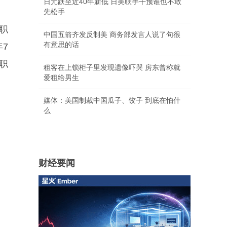
日元跌至近40年新低 日美联手干预谁也不敢
先松手
职
中国五箭齐发反制美 商务部发言人说了句很
有意思的话
7
职
租客在上锁柜子里发现遗像吓哭 房东曾称就
爱租给男生
媒体：美国制裁中国瓜子、饺子 到底在怕什
么
财经要闻