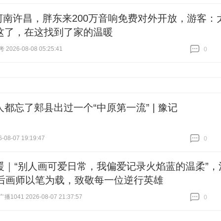
跟贴
1
河南许昌，胖东来200万音响免费对外开放，游客：
这了，在这找到了家的温暖
026-08-08 05:25:41
0
跟贴
0
人都忘了郏县出过一个“中原第一流” | 豫记
-08-07 19:19:47
0
跟贴
0
暖｜“别人画可爱日常，我偏爱记录火焰蓝的温柔”，
5后画师以笔为载，致敬每一位逆行英雄
041 2026-08-07 21:37:57
0
跟贴
0