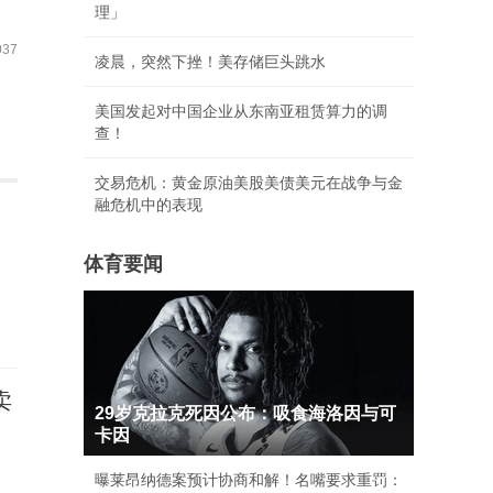
理」
37
凌晨，突然下挫！美存储巨头跳水
美国发起对中国企业从东南亚租赁算力的调
查！
交易危机：黄金原油美股美债美元在战争与金
融危机中的表现
体育要闻
卖
29岁克拉克死因公布：吸食海洛因与可
卡因
曝莱昂纳德案预计协商和解！名嘴要求重罚：