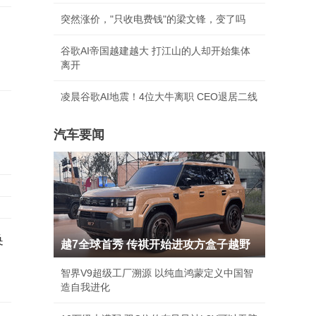
突然涨价，"只收电费钱"的梁文锋，变了吗
谷歌AI帝国越建越大 打江山的人却开始集体
离开
凌晨谷歌AI地震！4位大牛离职 CEO退居二线
汽车要闻
换
越7全球首秀 传祺开始进攻方盒子越野
智界V9超级工厂溯源 以纯血鸿蒙定义中国智
造自我进化