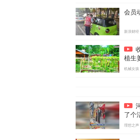
会员动
新浪财经 20
植生
机械女孩 20
了个
理想之声 20