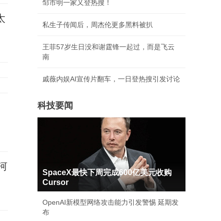
邹市明一家又登热搜！
太
私生子传闻后，周杰伦更多黑料被扒
王菲57岁生日没和谢霆锋一起过，而是飞云
南
戚薇内娱AI宣传片翻车，一日登热搜引发讨论
科技要闻
河
SpaceX最快下周完成600亿美元收购
Cursor
OpenAI新模型网络攻击能力引发警惕 延期发
布