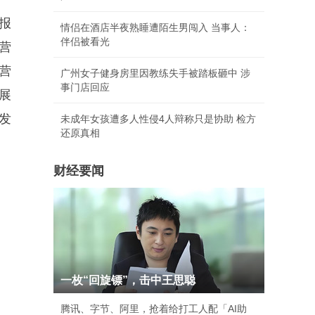
报
情侣在酒店半夜熟睡遭陌生男闯入 当事人：
伴侣被看光
营
营
广州女子健身房里因教练失手被踏板砸中 涉
事门店回应
展
发
未成年女孩遭多人性侵4人辩称只是协助 检方
还原真相
财经要闻
一枚“回旋镖”，击中王思聪
腾讯、字节、阿里，抢着给打工人配「AI助