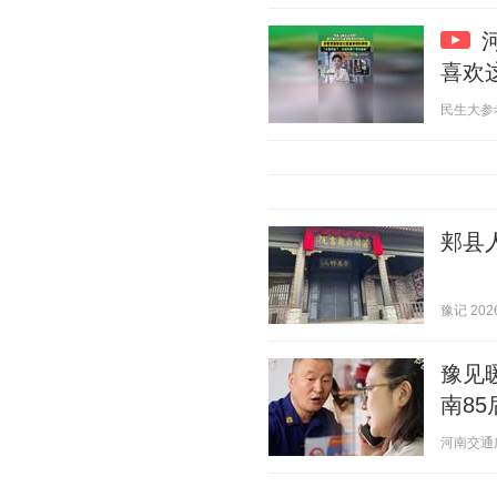
喜欢
民生大参考 2
郏县
豫记 2026
豫见
南8
河南交通广播1