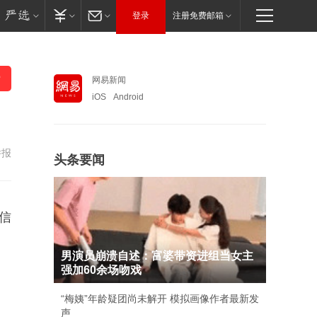
登录
注册免费邮箱
网易新闻
iOS
Android
举报
头条要闻
信
男演员崩溃自述：富婆带资进组当女主
强加60余场吻戏
“梅姨”年龄疑团尚未解开 模拟画像作者最新发
声