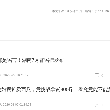
本文来源：网易许昌 责任编辑： 张楷浩_hn0
都是谣言！湖南7月辟谣榜发布
26-08-07 16:45:49
0
跟贴
0
媳妇摆摊卖西瓜，竟挑战拿货800斤，看究竟能不能
026-08-07 01:39:54
11
跟贴
11