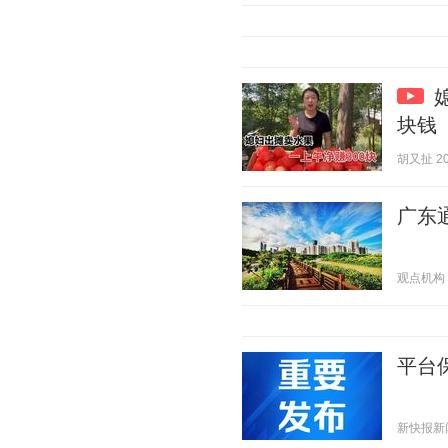
块钱
胡又扯 202
广东
观点机构 20
平台
新快报新闻 2