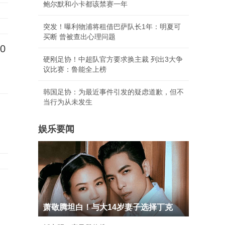
鲍尔默和小卡都该禁赛一年
突发！曝利物浦将租借巴萨队长1年：明夏可
买断 曾被查出心理问题
0
硬刚足协！中超队官方要求换主裁 列出3大争
议比赛：鲁能全上榜
韩国足协：为最近事件引发的疑虑道歉，但不
当行为从未发生
娱乐要闻
萧敬腾坦白！与大14岁妻子选择丁克