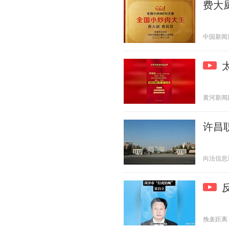
费大
中国新闻周刊
黄河新闻网吕
许昌
向法信息通 2
挽衾距离 20