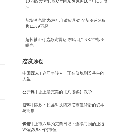
10万级大满配 双C位的东风风神L8Y可以无脑
冲
新增激光雷达/标配自适应悬架 全新深蓝S05
售11.59万起
超长轴距可选激光雷达 东风日产NX7申报图
曝光
态度原创
中国匠人
| 这届年轻人，正在修炼刚柔共生的
人生
公开课
| 史上最完美的【八段锦】教学
智库
| 陈欣：长鑫科技四万亿市值背后的资本
与周期
锋雳
| 上市六年的完美日记：连续亏损的业绩
VS蒸发98%的市值