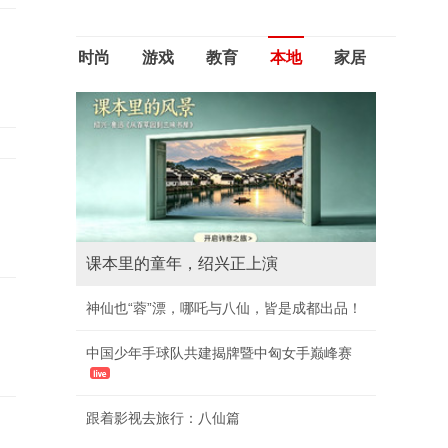
时尚
游戏
教育
本地
家居
课本里的童年，绍兴正上演
神仙也“蓉”漂，哪吒与八仙，皆是成都出品！
中国少年手球队共建揭牌暨中匈女手巅峰赛
跟着影视去旅行：八仙篇