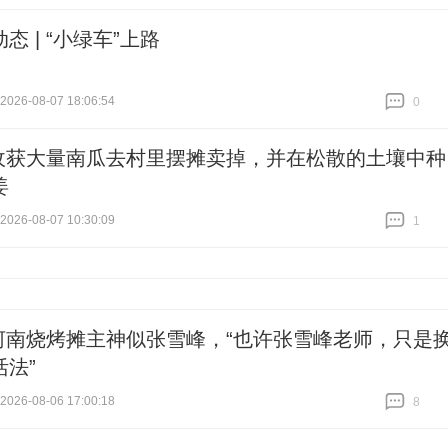
态 | “小绿车”上路
26-08-07 18:06:54
0
跟贴
0
收获大量南瓜去村里摆摊卖掉，并在松散的土壤中种
姜
26-08-07 10:30:09
1
跟贴
1
河南烧烤摊主神似张雪峰，“也许张雪峰老师，只是
活法”
26-08-06 17:00:18
8
跟贴
8