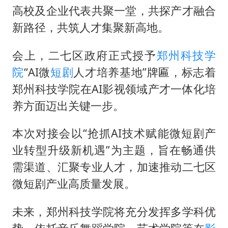
香港宏福苑火灾或由烟头引起
高校及企业代表共聚一堂，共探产才融合
浙江台州《告全体市民书》
新路径，共筑人才集聚新高地。
西贝创始人贾国龙押注鲜羊赛道
会上，二七区政府正式授予
郑州科技学
“不怕六爷挂得多 就怕六爷挂一颗”
院
“AI微
短剧
人才培养基地”牌匾，标志着
董璇小酒窝朵朵为佟丽娅庆生
郑州科技学院在AI影视领域产才一体化培
36岁男演员成景区NPC后人气爆棚
养方面迈出关键一步。
人民的健康、体质、幸福一脉相承
本次对接会以“抢抓AI技术赋能微短剧产
业转型升级新机遇”为主题，旨在畅通供
需渠道、汇聚专业人才，加速推动二七区
微短剧产业高质量发展。
未来，郑州科技学院将充分发挥多学科优