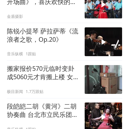
开场曲》，喜庆欢快的乐
曲，悦耳动听
金盾摄影
陈锐小提琴 萨拉萨蒂《流
浪者之歌，Op.20》
音乐纵横
1跟贴
搬家报价570元临时变卦
成5060元才肯搬上楼 女子
傻眼
极目新闻
1.7万跟贴
段皑皑二胡《黄河》二胡
协奏曲 台北市立民乐团
指挥 瞿春泉