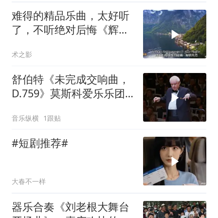
难得的精品乐曲，太好听
了，不听绝对后悔《辉煌
回旋曲》留下标记
术之影
舒伯特《未完成交响曲，
D.759》莫斯科爱乐乐团
指挥 尤里·西蒙诺夫
音乐纵横
1跟贴
#短剧推荐#
大春不一样
器乐合奏《刘老根大舞台