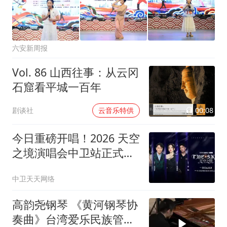
六安新周报
Vol. 86 山西往事：从云冈
石窟看平城一百年
00:08
剧谈社
云音乐特供
今日重磅开唱！2026 天空
之境演唱会中卫站正式启
幕
中卫天天网络
高韵尧钢琴 《黄河钢琴协
奏曲》台湾爱乐民族管弦