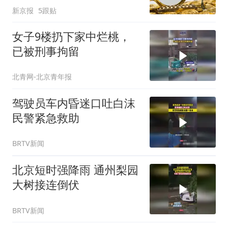
新京报
5跟贴
女子9楼扔下家中烂桃，
已被刑事拘留
北青网-北京青年报
驾驶员车内昏迷口吐白沫
民警紧急救助
BRTV新闻
北京短时强降雨 通州梨园
大树接连倒伏
BRTV新闻