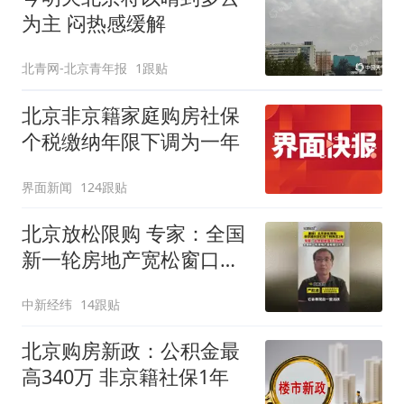
为主 闷热感缓解
北青网-北京青年报
1跟贴
北京非京籍家庭购房社保
个税缴纳年限下调为一年
界面新闻
124跟贴
北京放松限购 专家：全国
新一轮房地产宽松窗口打
开
中新经纬
14跟贴
北京购房新政：公积金最
高340万 非京籍社保1年