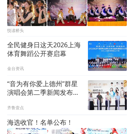
悦读桥头
全民健身日这天2026上海
体育舞蹈公开赛启幕
金台资讯
“音为有你爱上德州”群星
演唱会第二季新闻发布会
暨开票仪式举办
齐鲁壹点
海选收官！名单公布！