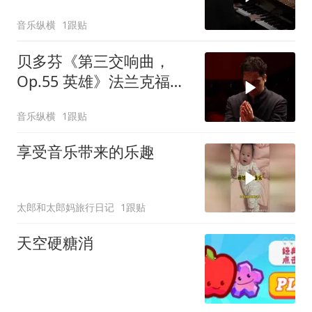
乐团 指挥 顾宝文
音乐纵横
1跟贴
贝多芬《第三交响曲，
Op.55 英雄》法兰克福广
播交响乐团 指挥 安德烈
音乐纵横
1跟贴
斯・奥罗斯科‑埃斯特拉达
享受音乐带来的乐趣
太郎和太郎妈旅行日记
1跟贴
天空硬糖消