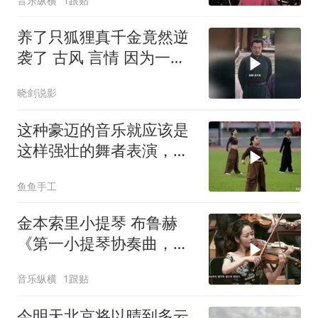
音乐纵横
1跟贴
养了只狐狸真千金竟然逆
袭了 古风 言情 因为一个
片段看了整部剧 热门短剧
晓剑说影
推荐
这种豪迈的音乐就应该是
这样强壮的舞者表演，小
女孩跳舞太飒了
鱼鱼手工
金本索里小提琴 布鲁赫
《第一小提琴协奏曲，
Op.26》 KT室内乐团 指挥
音乐纵横
1跟贴
李宅周
今明天北京将以晴到多云