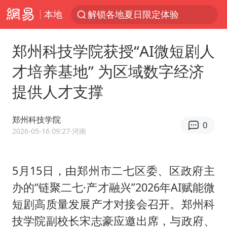
本地
解锁各地夏日限定体验
男童模仿奥特曼从高处跳下致骨折
郑州科技学院获授“AI微短剧人
峰哥 汪海林
才培养基地” 为区域数字经济
河南潜逃10日重大刑案嫌疑人落网
提供人才支撑
西湖突现狂风暴雨 游客瞬间被浇透
金饰克价一夜涨回1300元
郑州科技学院
0
视频丨中国东方电气集团原党组副书记、董事宋致远被查
2026-05-16 09:27
·河南
梁家辉：到内地拍戏不是北上是回归
白海豚将正面袭击贯穿浙江
5月15日，由郑州市二七区委、区政府主
办的“链聚二七·产才融兴”2026年AI赋能微
酒店回应车内过夜被收150元
短剧高质量发展产才对接会召开。郑州科
牛津大学一纸声明甩不了锅
技学院副校长宋志豪应邀出席，与政府、