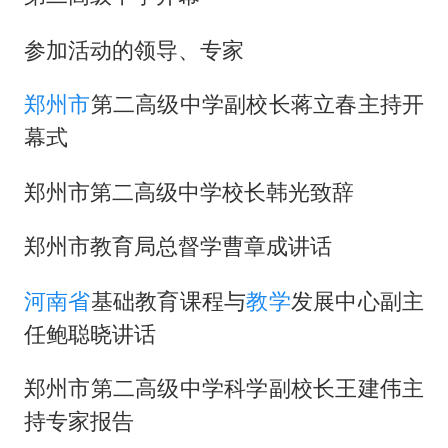
经销商证实雪佛兰暂停在华新车销售
武契奇：欧洲已处于大战边缘
参加活动的领导、专家
7月CPI同比上涨0.5% 经济内生增长动力持续增强
郑州市
第二高级中学副校长蒋立春主持开
无锡降雨量冲至全国第一
幕式
下党之路
郑州市第二高级中学校长韩光致辞
郑州市教育局总督学曹章成讲话
河南省
基础教育课程与
教学
发展中心副主
任鲍聪晓讲话
郑州市第二高级中学科学副校长王建伟主
持专家报告