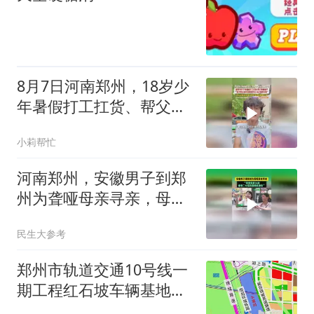
8月7日河南郑州，18岁少
年暑假打工扛货、帮父母
搬窗户，才懂父母辛苦挣
小莉帮忙
钱不易
河南郑州，安徽男子到郑
州为聋哑母亲寻亲，母亲
离家34年，看到二七塔的
民生大参考
视频很激动
郑州市轨道交通10号线一
期工程红石坡车辆基地架
大修施工项目中标结果公