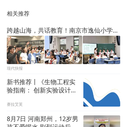
相关推荐
跨越山海，共话教育！南京市逸仙小学接待海外华文教师来访
现代快报
新书推荐丨《生物工程实
验指南： 创新实验设计原
理与实践》
赛拉艾芙
8月7日 河南郑州，12岁男
孩不爱喝水 剧烈运动后突