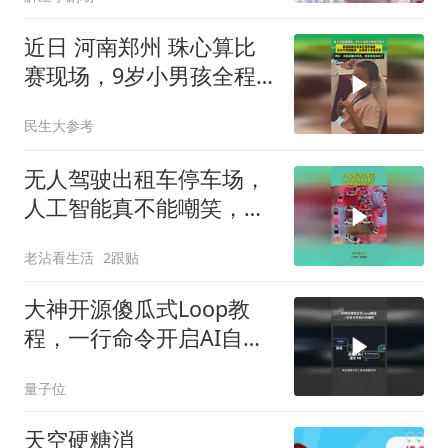
近日 河南郑州 珠心算比
赛现场，9岁小男孩全程
气定神闲。题目刚读完答
民生大参考
案已信手拈来
无人驾驶出租车停车场，
人工智能真不能嘲笑，司
机都改坐办公室了
老沾看生活
2跟贴
大神开源傻瓜式Loop教
程，一行命令开启AI自循
环
量子位
天空硬糖消