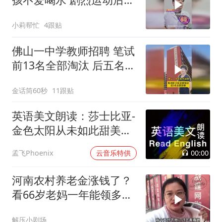
发脑梗，医生：平时一定
小莉帮忙
4跟贴
要养成多喝水的习惯
佛山一中学教师招聘 笔试
前13名全部淘汰 后五名全
部逆袭
金话筒60秒
11跟贴
英语美文朗读：莎士比亚-
金色太阳从未如此甜美吻
过
00:00
孟飞Phoenix
云音乐特供
河南农村养老金涨钱了？
看66岁老妈一年能领多少
钱？听完羡慕
解压小剧场