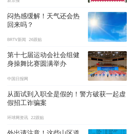
新京报
闷热感缓解！天气还会热
回来吗？
BRTV新闻
26跟贴
第十七届运动会社会组健
身操舞比赛圆满举办
中国日报网
从面试到入职全是假的！警方破获一起虚
假招工诈骗案
环球网资讯
22跟贴
外出请注意！这些山区道