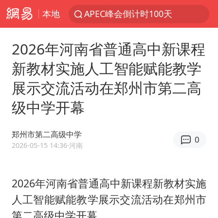
本地
APEC峰会倒计时100天
众星发文悼念秦焰
2026年河南省普通高中新课程
“还不如不放假”
新教材实施人工智能赋能教学
独闯南太行失联女子遗体已找到
展示交流活动在郑州市第二高
辽宁28名务农人员中暑死亡？官方辟谣
级中学开幕
SK海力士回应“或出售重庆工厂”传闻
白海豚突然大拐弯 走出罕见路线
郑州市第二高级中学
0
钟睒睒：必须限制电商平台权力
2026-05-15 14:36
·河南
大连一起飞航班因乘客可乐爆瓶折返
血指纹匹配成功，20年悬案告破！凶手被执行死刑
2026年河南省普通高中新课程新教材实施
人工智能赋能教学展示交流活动在郑州市
医疗垃圾做手机壳 这也是谋财害命
第二高级中学开幕