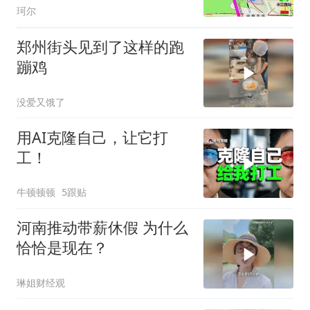
珂尔
示
郑州街头见到了这样的跑
蹦鸡
没爱又饿了
用AI克隆自己，让它打
工！
牛顿顿顿
5跟贴
河南推动带薪休假 为什么
恰恰是现在？
琳姐财经观