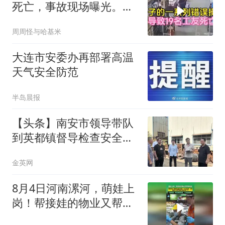
死亡，事故现场曝光。一
场悲剧的警示
周周怪与哈基米
大连市安委办再部署高温
天气安全防范
半岛晨报
【头条】南安市领导带队
到英都镇督导检查安全生
产工作
金英网
8月4日河南漯河，萌娃上
岗！帮接娃的物业又帮带
娃啦