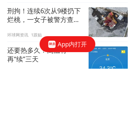
刑拘！连续6次从9楼扔下
烂桃，一女子被警方查
获！
环球网资讯
1跟贴
App内打开
还要热多久？高温将
再“续”三天
新京报
71跟贴
6次从9楼扔水果，通州一女子因涉嫌高空
抛物罪被刑拘
澎湃新闻
82跟贴
无遥控无延迟，机器人乒乓大战来了