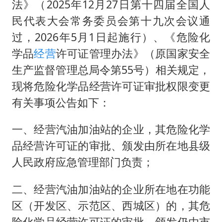
法国将禁止“未经同意的电话营销”
法》（2025年12月27日第十四届全国人
民代表大会常务委员会第十九次会议通
吉林一“温度计大楼”读数爆表
过，2026年5月1日起施行）、《危险化
女子利用漏洞0元薅走3000多件家电
学品
经营
许可证管理办法》（原国家安全
24小时不关空调 电费会更低吗
生产监督管理总局令第55号）相关规定，
“China Cool”成海外热词
现将危险化学品经营许可证审批权限变更
把党建设得更加坚强有力
有关事项公告如下：
41岁女子为鼓励女儿考上985研究生
一、经营汽油加油站的企业，其危险化学
奋进开新局 实干挑大梁
品经营许可证的审批、颁发由所在地县级
人民政府应急管理部门负责；
二、经营汽油加油站的企业所在地在功能
区（开发区、示范区、西城区）的，其危
险化学品经营许可证的审批、颁发仍由市