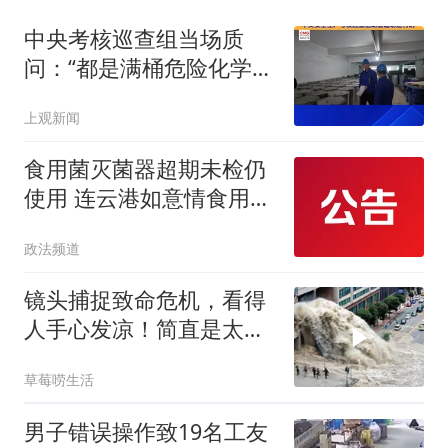
中央考核巡查组当场质
问：“都是满桶危险化学
品！是干什么用的？”
上观新闻
食用菌灭菌器超期未检仍
使用 连云港如意情食用菌
生物科技有限公司被罚2
政法频道
万元
镜头捕捉致命危机，看得
人手心发凉！简直是太恐
怖了
草莓唠生活
男子错误操作致19名工友