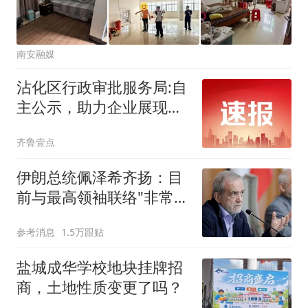
南安融媒
沾化区行政审批服务局:自
主公示，助力企业展现沾
化经营特色
齐鲁壹点
伊朗总统佩泽希齐扬：目
前与最高领袖联络"非常困
难"
参考消息
1.5万跟贴
盐城成华学校地块挂牌招
商，土地性质变更了吗？