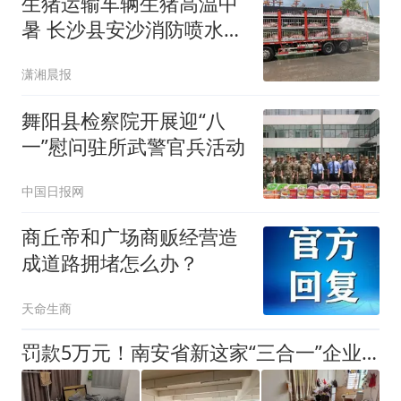
生猪运输车辆生猪高温中
暑 长沙县安沙消防喷水降
温施救
潇湘晨报
舞阳县检察院开展迎“八
一”慰问驻所武警官兵活动
中国日报网
商丘帝和广场商贩经营造
成道路拥堵怎么办？
天命生商
罚款5万元！南安省新这家“三合一”企业被依法查处