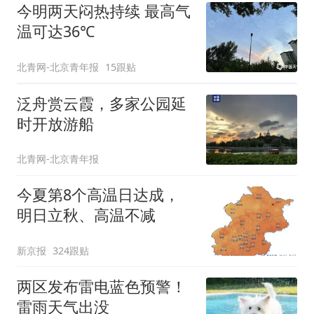
出；亲历者：曾承诺免费
今明两天闷热持续 最高气
改签但没兑现
温可达36℃
北青网-北京青年报
15跟贴
泛舟赏云霞，多家公园延
时开放游船
北青网-北京青年报
今夏第8个高温日达成，
明日立秋、高温不减
新京报
324跟贴
两区发布雷电蓝色预警！
雷雨天气出没