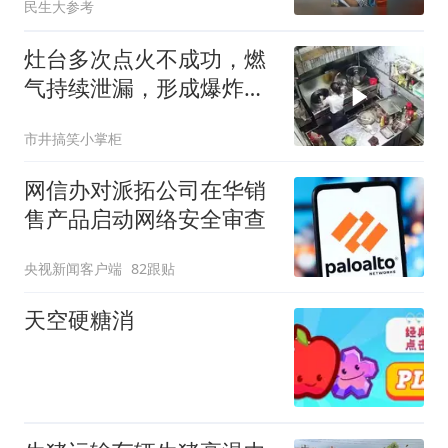
民生大参考
灶台多次点火不成功，燃
气持续泄漏，形成爆炸混
合物，最终引发爆炸#安
市井搞笑小掌柜
全生产警示教育
网信办对派拓公司在华销
售产品启动网络安全审查
央视新闻客户端
82跟贴
天空硬糖消