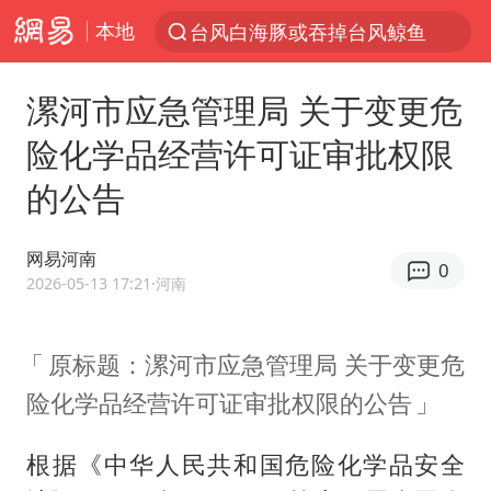
本地
台风白海豚或吞掉台风鲸鱼
以“新”破局 首发经济点亮城市消费活力
漯河市应急管理局 关于变更危
看守所辅警收受10万获刑1年
险化学品经营许可证审批权限
中方回应是否在太平洋海底开采稀土
的公告
陈熠被张本美和连扳三局逆转
佛得角门将亮相智利俱乐部主场
网易河南
0
深圳地面沉降致车辆损坏系谣言
2026-05-13 17:21
·河南
宇树科技发行价格150.80元/股
原标题：漯河市应急管理局 关于变更危
泰国一女公务员妆容引争议 本人回应
险化学品经营许可证审批权限的公告
27岁女子成组织卖淫集团主犯被通缉
哪吒汽车南宁工厂设备降价20%拍卖
根据《中华人民共和国危险化学品安全