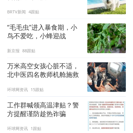
BRTV新闻
4跟贴
“毛毛虫”进入暴食期，小
鸟不爱吃，小蜂迎战
新京报
88跟贴
万米高空女孩心脏不适，
北中医四名教师机舱施救
环球网资讯
15跟贴
工作群喊领高温津贴？警
方提醒谨防趁热诈骗
环球网资讯
1跟贴