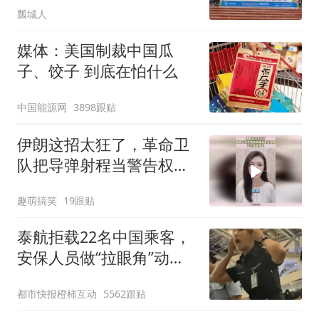
瓢城人
媒体：美国制裁中国瓜
子、饺子 到底在怕什么
中国能源网
3898跟贴
伊朗这招太狂了，革命卫
队把导弹射程当警告权
限，实力就是底气！
趣萌搞笑
19跟贴
泰航拒载22名中国乘客，
安保人员做“拉眼角”动
作，泰国机场最新回应：
都市快报橙柿互动
5562跟贴
拒绝登机决定由航司作