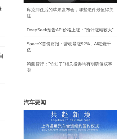
降
库克卸任后的苹果发布会，哪些硬件最值得关
注
DeepSeek预告API价格上涨：“预计涨幅较大”
SpaceX首份财报：营收暴涨92%，AI狂烧千
亿
自
鸿蒙智行："竹知了"相关投诉均有明确侵权事
实
汽车要闻