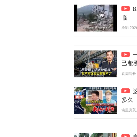
临
捡影 2026
己都
袁周院长 20
多久
埃里克茨威格