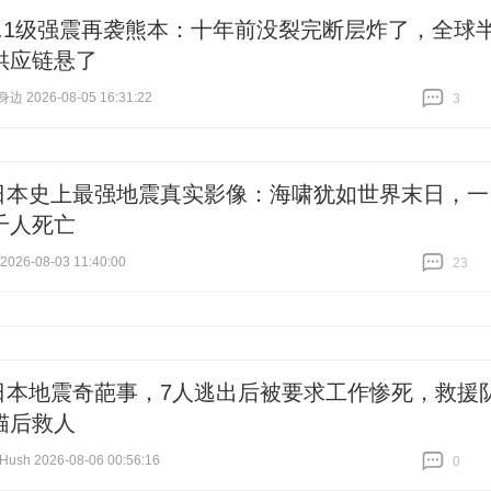
7.1级强震再袭熊本：十年前没裂完断层炸了，全球
供应链悬了
 2026-08-05 16:31:22
3
跟贴
3
日本史上最强地震真实影像：海啸犹如世界末日，一
千人死亡
26-08-03 11:40:00
23
跟贴
23
日本地震奇葩事，7人逃出后被要求工作惨死，救援
猫后救人
ush 2026-08-06 00:56:16
0
跟贴
0