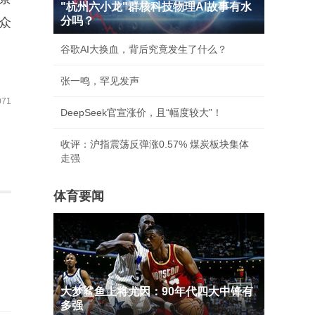
"杭州六小龙"群核科技物理AI故事有水
分吗？
众
谷歌AI大换血，背后究竟发生了什么？
张一鸣，罕见发声
71
DeepSeek官宣涨价，且“幅度较大”！
收评：沪指震荡反弹涨0.57% 煤炭板块集体
走强
体育要闻
大梦鲨鱼上将尤因：90年代四大中锋有
多强