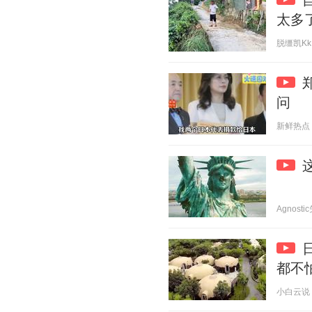
太多
脱缰凯Kk 2
问
新鲜热点 20
Agnostic
都不
小白云说 20