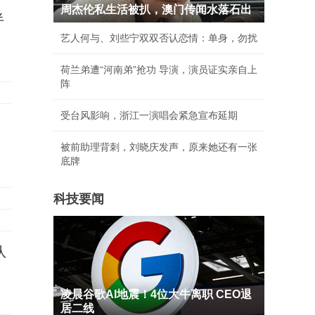
周杰伦私生活被扒，澳门传闻水落石出
半
艺人何与、刘些宁双双否认恋情：单身，勿扰
荷兰弟遭“河南弟”抢功 导演，演员证实亲自上
阵
受台风影响，浙江一演唱会紧急宣布延期
被前助理背刺，刘晓庆发声，原来她还有一张
底牌
科技要闻
队
凌晨谷歌AI地震！4位大牛离职 CEO退
居二线