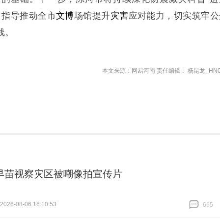
，指导推动全市
文博
场馆提升
灾害
应对能力，切实筑牢公
线。
本文来源：网易河南 责任编辑： 杨昆龙_HN0
早苗视察灾区被嘲像拍宣传片
26-08-06 16:10:53
665
跟贴
665