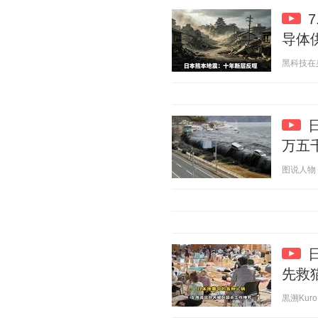
导体
黑科技在身边
万五
图说人物 20
先救
黒溯KuroH