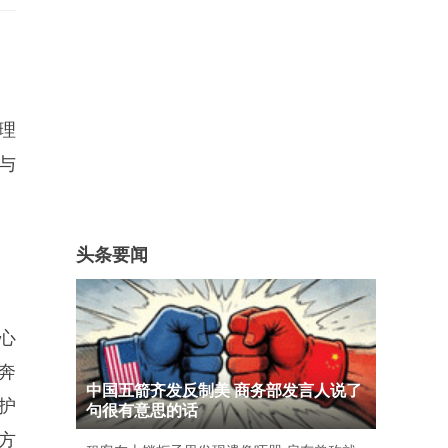
理
与
头条要闻
心
奔
中国五箭齐发反制美 商务部发言人说了
护
句很有意思的话
方