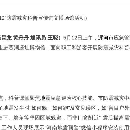
·12”防震减灾科普宣传进文博场馆活动）
昆龙 黄丹丹 通讯员 王晓
）
5月12日上午，
漯河市
应急管
走进贾湖遗址博物馆，面向职工和游客开展防震减灾科普
点，科普课堂聚焦
地震
应急避险核心技能。市防震减灾中
了地震发生时“如何躲、如何跑”及常见误区，如“盲目户外
择桌下、墙角等坚固区域躲避，而非门窗附近”“震后撤离需
，工作人员现场展示“河南地震预警”微信小程序安装使用