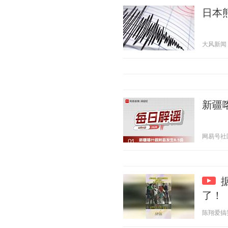
日本
大风新闻 20
新疆
网易号社区管
了！
陈翔爱搞笑 2