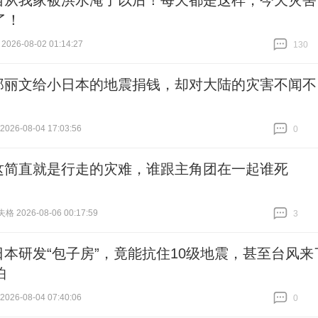
自从我家被洪水淹了以后！每天都是这样，今天灾害
了！
026-08-02 01:14:27
130
跟贴
130
郑丽文给小日本的地震捐钱，却对大陆的灾害不闻不
26-08-04 17:03:56
0
跟贴
0
这简直就是行走的灾难，谁跟主角团在一起谁死
失格 2026-08-06 00:17:59
3
跟贴
3
日本研发“包子房”，竟能抗住10级地震，甚至台风来
怕
26-08-04 07:40:06
0
跟贴
0