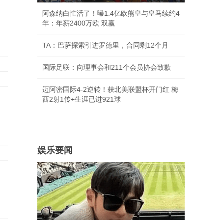
阿森纳白忙活了！曝1.4亿欧熊皇与皇马续约4
年：年薪2400万欧 双赢
TA：巴萨探索引进罗德里，合同剩12个月
国际足联：向理事会和211个会员协会致歉
迈阿密国际4-2逆转！获北美联盟杯开门红 梅
西2射1传+生涯已进921球
娱乐要闻