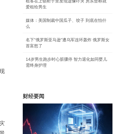
租客在上锁柜子里发现遗像吓哭 房东曾称就
爱租给男生
媒体：美国制裁中国瓜子、饺子 到底在怕什
么
名下"俄罗斯亚马逊"遭乌军连环轰炸 俄罗斯女
首富怒了
14岁男生跑步时心脏骤停 智力退化如同婴儿
需终身护理
现
财经要闻
灾
景