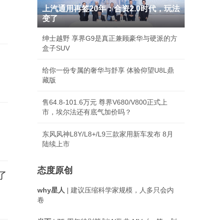
上汽通用再签20年：合资2.0时代，玩法
变了
绅士越野 享界G9是真正兼顾豪华与硬派的方
盒子SUV
给你一份专属的奢华与舒享 体验仰望U8L鼎
藏版
售64.8-101.6万元 尊界V680/V800正式上
市，埃尔法还有底气加价吗？
东风风神L8Y/L8+/L9三款家用新车发布 8月
陆续上市
态度原创
了
why星人
| 建议压缩科学家规模，人多只会内
卷