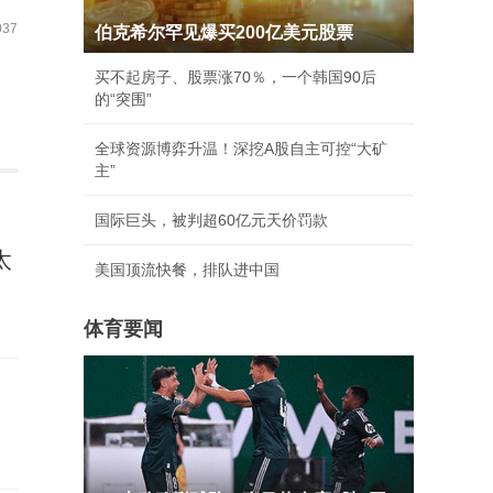
37
伯克希尔罕见爆买200亿美元股票
买不起房子、股票涨70％，一个韩国90后
的“突围”
全球资源博弈升温！深挖A股自主可控“大矿
主”
国际巨头，被判超60亿元天价罚款
太
美国顶流快餐，排队进中国
体育要闻