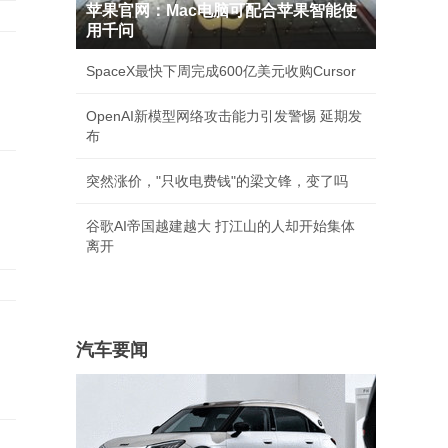
苹果官网：Mac电脑可配合苹果智能使
用千问
SpaceX最快下周完成600亿美元收购Cursor
OpenAI新模型网络攻击能力引发警惕 延期发
布
突然涨价，"只收电费钱"的梁文锋，变了吗
谷歌AI帝国越建越大 打江山的人却开始集体
离开
汽车要闻