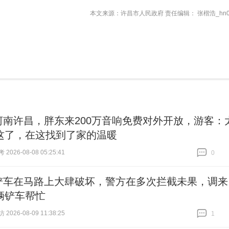
本文来源：许昌市人民政府 责任编辑： 张楷浩_hn0
河南许昌，胖东来200万音响免费对外开放，游客：
这了，在这找到了家的温暖
026-08-08 05:25:41
0
跟贴
0
铲车在马路上大肆破坏，警方在多次拦截未果，调来
辆铲车帮忙
026-08-09 11:38:25
1
跟贴
1