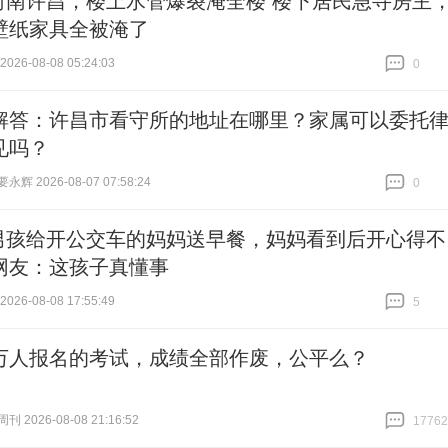
河南许昌，楼上水管爆裂淹全楼 楼下居民急寻房主
壁纸家具全被淹了
26-08-08 05:24:03
0
跟贴
0
解答：许昌市看守所的地址在哪里？家属可以委托
见吗？
辉 2026-08-07 07:58:24
0
跟贴
0
男孩给开公交车的妈妈送早餐，妈妈看到后开心得不
网友：这孩子真懂事
26-08-08 17:55:49
5
跟贴
5
万人报名的考试，成绩全部作废，公平么？
 2026-08-08 21:16:52
17762
跟贴
17762