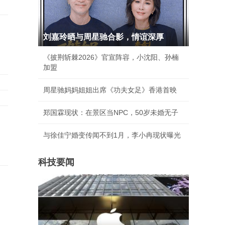
刘嘉玲晒与周星驰合影，情谊深厚
《披荆斩棘2026》官宣阵容，小沈阳、孙楠
加盟
周星驰妈妈姐姐出席《功夫女足》香港首映
郑国霖现状：在景区当NPC，50岁未婚无子
与徐佳宁婚变传闻不到1月，李小冉现状曝光
科技要闻