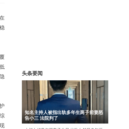
在
稳
覆
低
头条要闻
隐
护
知名主持人被指出轨多年生两子前妻怒
综
告小三 法院判了
现