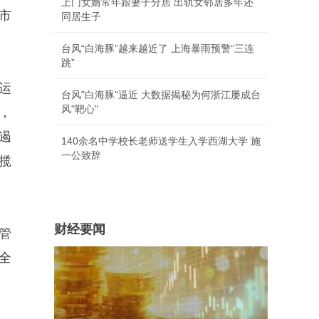
上门女婿常年跟妻子分居 出轨女邻居多年还
市
同居生子
台风“白海豚”越来越近了 上海暴雨预警“三连
跳”
运
台风"白海豚"逼近 大数据揭秘为何浙江屡成台
风"靶心"
，
遏
140余名中学校长老师送学生入学西湖大学 施
一公致辞
揽
财经要闻
管
全