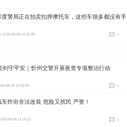
印度警局正在拍卖扣押摩托车，这些车很多都没有手
026-08-08 15:25:39
0
跟贴
0
亮剑守平安｜忻州交警开展夜查专项整治行动
6-08-08 21:00:50
0
跟贴
0
飙车炸街非法改装 危险又扰民 严查！
26-08-08 11:24:12
0
跟贴
0