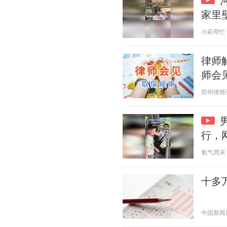
家里
小莉帮忙 20
律师
师会
郑州律师要永
行，
氧气周末 20
十多
中国新闻周刊