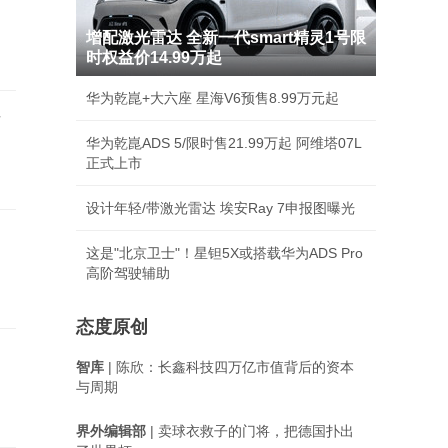
，
增配激光雷达 全新一代smart精灵1号限
时权益价14.99万起
华为乾崑+大六座 星海V6预售8.99万元起
律
华为乾崑ADS 5/限时售21.99万起 阿维塔07L
正式上市
设计年轻/带激光雷达 埃安Ray 7申报图曝光
这是"北京卫士"！星钽5X或搭载华为ADS Pro
高阶驾驶辅助
态度原创
智库
| 陈欣：长鑫科技四万亿市值背后的资本
与周期
界外编辑部
| 卖球衣救子的门将，把德国扑出