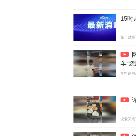
15
第一财经资讯
车“
学申论的谈妹
没爱又饿了 2