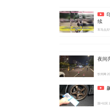
续
车马点兵V 2
夜间
忻州网 202
国+社区 20