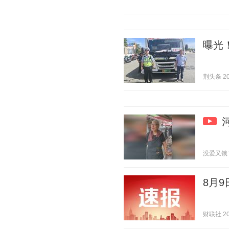
曝光
荆头条 202
没爱又饿了 2
8月
财联社 202