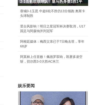
2-1击败欧联球队！皇马热身赛3胜1平
蓉城0-1玉昆 中超6轮不胜仍13分领跑 奥斯卡
头球制胜
受台风影响！明日之星冠军杯决赛取消，U17
国足与阿森纳并列冠军
阿根廷媒体：梅西父亲已于7日晚去世，享年
68岁
阿莫林上任首败！佩德罗双响，凯赛多凌空
斩，切尔西3-0大胜AC米兰
娱乐要闻