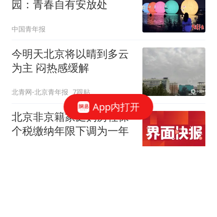
园：青春自有安放处
中国青年报
今明天北京将以晴到多云
为主 闷热感缓解
北青网-北京青年报
7跟贴
App内打开
北京非京籍家庭购房社保
个税缴纳年限下调为一年
界面新闻
220跟贴
北京放松限购 专家：全国
新一轮房地产宽松窗口打
开