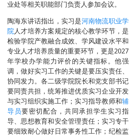
构建更高水平的全民健身公共服务体系
业处等相关职能部门负责人参加会议。
云南一男子胃中取出180颗铁钉
陶海东讲话指出，实习是
河南物流职业学
景区回应“麦积山石窟看完需2000元”
院
人才培养方案规定的核心教学环节，是
曹颖儿子首次演长剧
检验学院产教融合成效、学风建设水平和
以军士兵把枪口对准中国记者
专业人才培养质量的重要环节，更是2027
奋力开创中国式现代化建设新局面
年学校办学能力评价的关键指标。他强
调，做好实习工作的关键是要压实责任、
协同发力。各二级学院院长和党支部书记
要同责共担，统筹推进优质实习企业开发
与实习组织实施工作；实习指导教师和
辅
导员
要密切配合，共同承担学生实习指
导、思想教育和安全管理责任；实习专干
要细致耐心做好日常事务性工作；纪检监