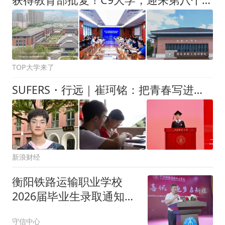
TOP大学来了
SUFERS・行远｜崔珂铭：把青春写进时代答卷
新浪财经
衡阳铁路运输职业学校
2026届毕业生录取通知书
发放典礼暨大学生就业陪
守信中心