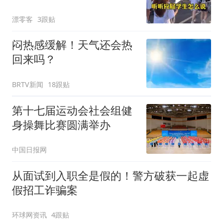
漂零客
3跟贴
闷热感缓解！天气还会热
回来吗？
BRTV新闻
18跟贴
第十七届运动会社会组健
身操舞比赛圆满举办
中国日报网
从面试到入职全是假的！警方破获一起虚
假招工诈骗案
环球网资讯
4跟贴