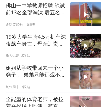
佛山一中学教师招聘 笔试
前13名全部淘汰 后五名全
部逆袭
金话筒60秒
10跟贴
19岁大学生骑4.5万机车深
夜飙车身亡，母亲追责，
辅导员曝更多
豫人说娱
8跟贴
姐姐从学校带回来一个小
凳子，“弟弟只能远观不能
近玩焉，看到姐姐走过来
氧气周末
7跟贴
立马让座”
全能型的体育老师，被拉
着在操场上喷漆，简直越