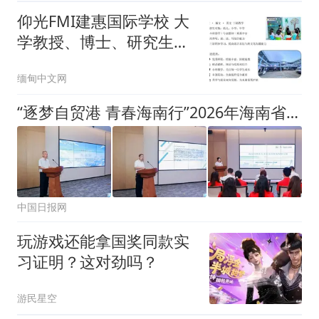
仰光FMI建惠国际学校 大
学教授、博士、研究生介
绍9月1日开学 尽快报名
缅甸中文网
名额有限
“逐梦自贸港 青春海南行”2026年海南省外高校学子实习实践活动启幕
中国日报网
玩游戏还能拿国奖同款实
习证明？这对劲吗？
游民星空