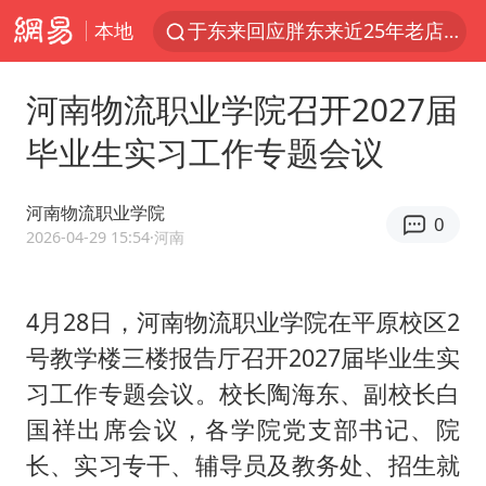
本地
于东来回应胖东来近25年老店年底关闭
《披荆斩棘2026》阵容官宣
河南物流职业学院召开2027届
中国籍豪华游艇富商之子在泰国被杀
毕业生实习工作专题会议
白海豚北上或致京津冀暴雨
美将每月供乌爱国者拦截导弹
河南物流职业学院
0
《龙餐馆》 冲奖
2026-04-29 15:54
·河南
世界第1特鲁姆普斯诺克中国赛一轮游
4月28日，河南物流职业学院在平原校区2
上门女婿出轨女邻居多年被判重婚罪
号教学楼三楼报告厅召开2027届毕业生实
新疆一婚礼线上邀请引热议
习工作专题会议。校长陶海东、副校长白
香港刷新1884年以来最高气温纪录
国祥出席会议，各学院党支部书记、院
国足U17与阿森纳决赛取消 并列冠军
长、实习专干、辅导员及教务处、招生就