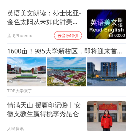
跑公益课堂圆满举行
英语美文朗读：莎士比亚-
金色太阳从未如此甜美吻
过
00:00
孟飞Phoenix
云音乐特供
1600亩！985大学新校区，即将迎来首批师生
TOP大学来了
情满天山 援疆印记⑲丨安
徽支教生赢得桃李秀昆仑
人民资讯