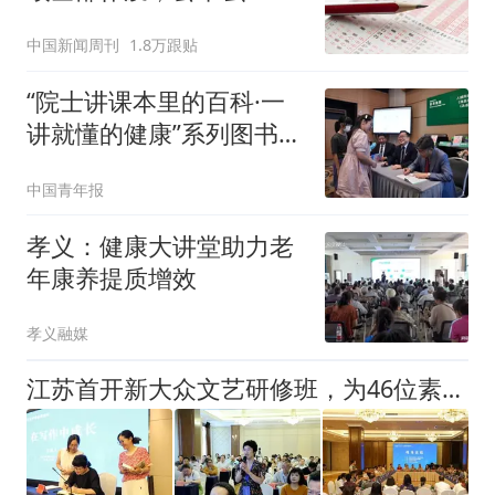
中国新闻周刊
1.8万跟贴
“院士讲课本里的百科·一
讲就懂的健康”系列图书版
权输出至香港
中国青年报
孝义：健康大讲堂助力老
年康养提质增效
孝义融媒
江苏首开新大众文艺研修班，为46位素人作家“充电”