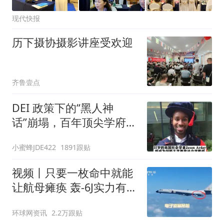
现代快报
历下摄协摄影讲座受欢迎
齐鲁壹点
DEI 政策下的“黑人神
话”崩塌，百年顶尖学府颜
面全无
小蜜蜂JDE422
1891跟贴
视频丨只要一枚命中就能
让航母瘫痪 轰-6J实力有多
强？
环球网资讯
2.2万跟贴