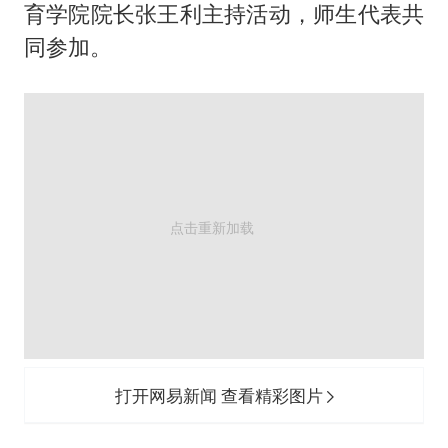
新疆一婚礼线上邀请引热议
育学院院长张王利主持活动，师生代表共
同参加。
世界第1特鲁姆普斯诺克中国赛一轮游
《龙餐馆》 冲奖
国足U17与阿森纳决赛取消 并列冠军
以拒绝“和平委员会”的加沙和平计划
奋力开创中国式现代化建设新局面
打开网易新闻 查看精彩图片