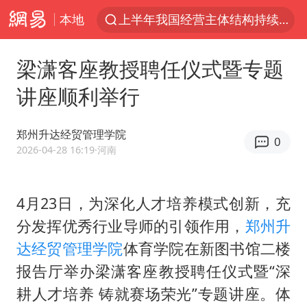
本地
于东来回应胖东来近25年老店年底关闭
俄称边境州遭乌大规模袭击已致13伤
梁潇客座教授聘任仪式暨专题
《披荆斩棘2026》阵容官宣
讲座顺利举行
上海全力守护市民“菜篮子”
独闯南太行的失联女生最后轨迹已确认
郑州升达经贸管理学院
0
2026-04-28 16:19
·河南
白海豚北上或致京津冀暴雨
10余省份将出现强风雨 局地特大暴雨
4月23日，为深化人才培养模式创新，充
美将每月供乌爱国者拦截导弹
分发挥优秀行业导师的引领作用，
郑州升
构建更高水平的全民健身公共服务体系
达经贸管理学院
体育学院在新图书馆二楼
上门女婿出轨女邻居多年被判重婚罪
报告厅举办梁潇客座教授聘任仪式暨“深
香港刷新1884年以来最高气温纪录
耕人才培养 铸就赛场荣光”专题讲座。体