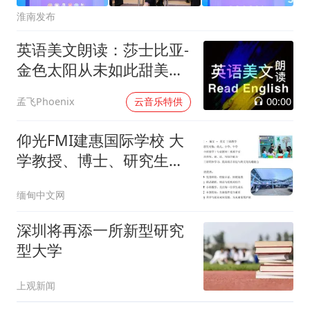
淮南发布
英语美文朗读：莎士比亚-
金色太阳从未如此甜美吻
过
00:00
孟飞Phoenix
云音乐特供
仰光FMI建惠国际学校 大
学教授、博士、研究生介
绍9月1日开学 尽快报名
缅甸中文网
名额有限
深圳将再添一所新型研究
型大学
上观新闻