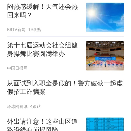
闷热感缓解！天气还会热
回来吗？
BRTV新闻
19跟贴
第十七届运动会社会组健
身操舞比赛圆满举办
中国日报网
从面试到入职全是假的！警方破获一起虚
假招工诈骗案
环球网资讯
4跟贴
外出请注意！这些山区道
路沿线有崩塌风险