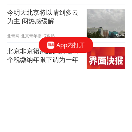
今明天北京将以晴到多云
为主 闷热感缓解
北青网-北京青年报
7跟贴
App内打开
北京非京籍家庭购房社保
个税缴纳年限下调为一年
界面新闻
221跟贴
北京放松限购 专家：全国
新一轮房地产宽松窗口打
开
中新经纬
37跟贴
北京购房新政：公积金最