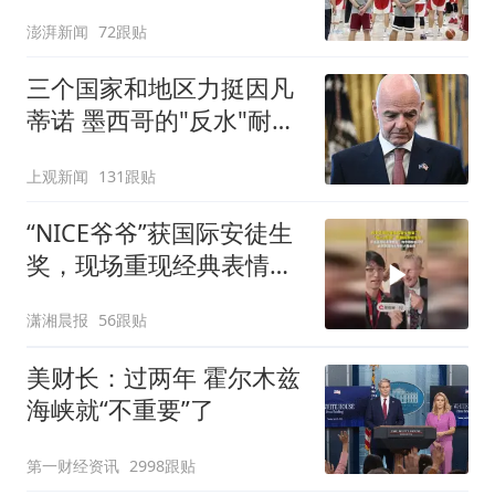
澎湃新闻
72跟贴
三个国家和地区力挺因凡
蒂诺 墨西哥的"反水"耐人
寻味
上观新闻
131跟贴
“NICE爷爷”获国际安徒生
奖，现场重现经典表情
包，向中国粉丝问好
潇湘晨报
56跟贴
美财长：过两年 霍尔木兹
海峡就“不重要”了
第一财经资讯
2998跟贴