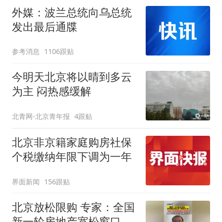
外媒：波兰总统向乌总统
发出最后通牒
参考消息
1106跟贴
今明天北京将以晴到多云
为主 闷热感缓解
北青网-北京青年报
4跟贴
北京非京籍家庭购房社保
个税缴纳年限下调为一年
界面新闻
156跟贴
北京放松限购 专家：全国
新一轮房地产宽松窗口打