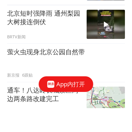
北京短时强降雨 通州梨园
大树接连倒伏
BRTV新闻
萤火虫现身北京公园自然带
新京报
6跟贴
App内打开
通车！八达岭长城景区周
边两条路改建完工
新京报
“白海豚”下周将影响京津