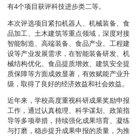
酒店花洒现排泄物住客索赔遭拒
有4个项目获评科技进步类二等。
夏日经济乘“热”而上 消费市场向“新”而行
本次评选项目紧扣机器人、机械装备、食
36岁男演员成景区NPC后人气爆棚
品加工、土木建筑等重点领域，深度对接
身体出现这几个信号可能是肝在求救
智能制造、高端装备、食品产业、工程建
宇树王兴兴被问了360多个问题
设等产业发展需求，在智能装备研发、机
全民健身事业高质量发展
械结构优化、食品提质增效、建筑安全提
上四休三，但降薪1000元，你接受吗？
质保障等方面成效显著，有效赋能产业升
乐享全民健身 共筑健康中国
级，取得了良好的经济效益和社会效益。
近年来，学校高度重视科研成果奖励申报
工作，通过认真梳理、科学谋划、政策指
导等多项举措，持续强化成果培育、凝练
与打磨，稳步提升成果申报的质量，为推