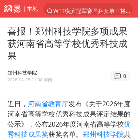
本地
WTT横滨冠军赛国乒女单三将晋级四强
光影经济撬动暑期消费新蓝海
喜报！郑州科技学院多项成果
日本发布排名：“中国第一，美日德韩英法居后”
获河南省高等学校优秀科技成
微信又有新功能，你可以“撤回”你的撤回了！
果
大V：马科斯把路走绝了
白海豚将正面袭击贯穿浙江
郑州科技学院
0
情侣在平潭拍日出时坠崖致一死一伤
2026-04-28 11:08
·河南
杭州全市有序停课
《欢迎来龙餐馆》口碑
近日，
河南省教育厅
发布《关于2026年度
河南省高等学校优秀科技成果评定结果的
检测列车撞人致11死2伤 涉事单位被罚
公示》，公布2026年度河南省高等学校
优
泰国初中生饮弹自尽前开了26枪
秀科技成果奖
获奖名单。
郑州科技学院
共