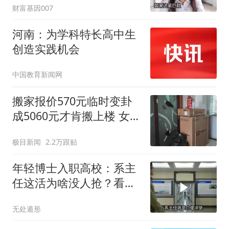
财富基因007
河南：为学科特长高中生
创造实践机会
中国教育新闻网
搬家报价570元临时变卦
成5060元才肯搬上楼 女子
傻眼
极目新闻
2.2万跟贴
年轻博士入职高校：系主
任这活为啥没人抢？看清
三点再决定
无处遁形