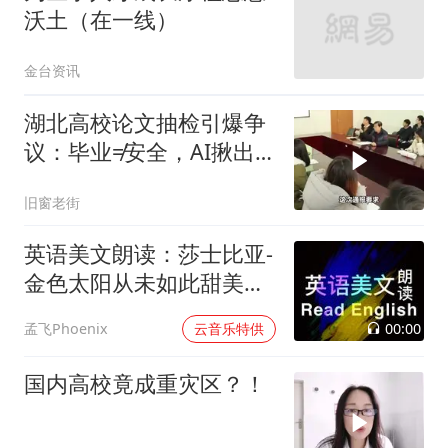
沃土（在一线）
金台资讯
湖北高校论文抽检引爆争
议：毕业≠安全，AI揪出
多篇问题论文！
旧窗老街
英语美文朗读：莎士比亚-
金色太阳从未如此甜美吻
过
00:00
孟飞Phoenix
云音乐特供
国内高校竟成重灾区？！