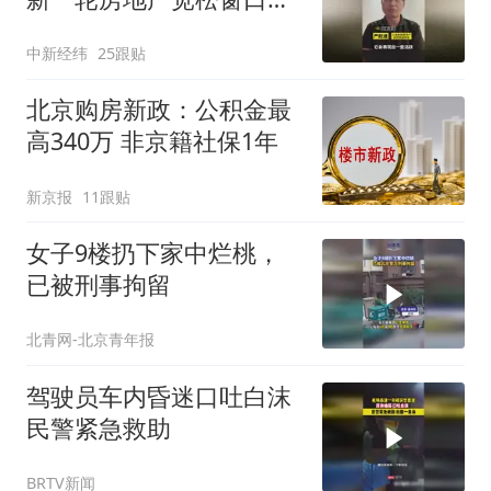
开
中新经纬
25跟贴
北京购房新政：公积金最
高340万 非京籍社保1年
新京报
11跟贴
女子9楼扔下家中烂桃，
已被刑事拘留
北青网-北京青年报
驾驶员车内昏迷口吐白沫
民警紧急救助
BRTV新闻