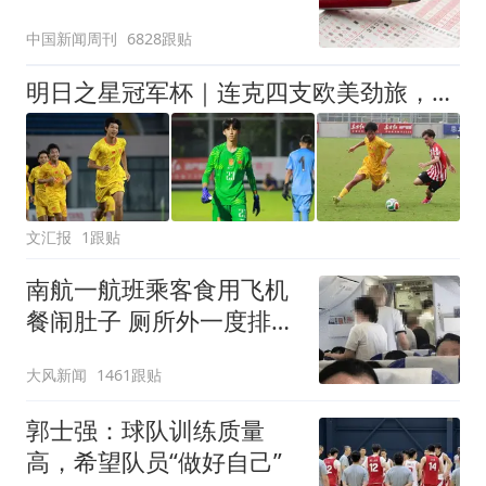
中国新闻周刊
6828跟贴
明日之星冠军杯｜连克四支欧美劲旅，一鸣惊人的U17国足在上海收获了什么
文汇报
1跟贴
南航一航班乘客食用飞机
餐闹肚子 厕所外一度排长
队
大风新闻
1461跟贴
郭士强：球队训练质量
高，希望队员“做好自己”