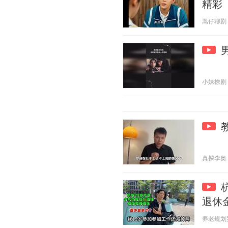
精彩
嵩仔聊剧 20
小妹撩剧 20
真探李奥 20
退休
养老规划罗姐