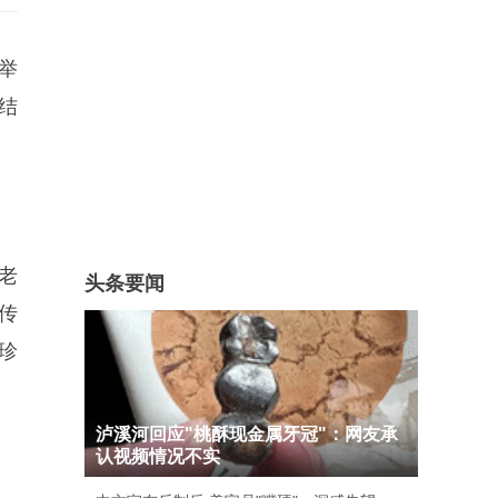
举
结
老
头条要闻
传
珍
泸溪河回应"桃酥现金属牙冠"：网友承
认视频情况不实