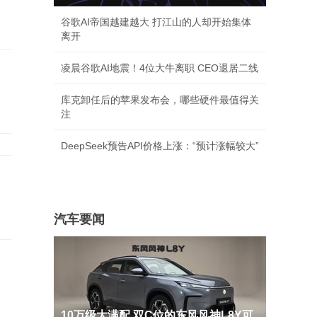
谷歌AI帝国越建越大 打江山的人却开始集体
离开
凌晨谷歌AI地震！4位大牛离职 CEO退居二线
库克卸任后的苹果发布会，哪些硬件最值得关
注
DeepSeek预告API价格上涨：“预计涨幅较大”
汽车要闻
10万级大满配 双C位的东风风神L8Y可