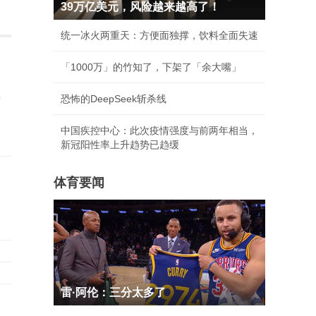
39万亿美元，风险越来越高了！
统一冰火两重天：方便面独撑，饮料全面失速
「1000万」的竹知了，下架了「余大嘴」
应
恐怖的DeepSeek斩杀线
中国疾控中心：此次疫情强度与前两年相当，
新冠阳性率上升趋势已趋缓
体育要闻
雷·阿伦：三分太多了