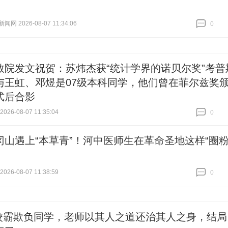
网 2026-08-07 11:34:06
0
跟贴
0
数院发文祝贺：苏炜杰获“统计学界的诺贝尔奖”考普
与王虹、邓煜是07级本科同学，他们曾在菲尔兹奖
式后合影
26-08-07 11:35:04
0
跟贴
0
冈山遇上“本草青”！河中医师生在革命圣地这样“圈粉
26-08-07 11:38:59
0
跟贴
0
校霸欺负同学，老师以其人之道还治其人之身，结局