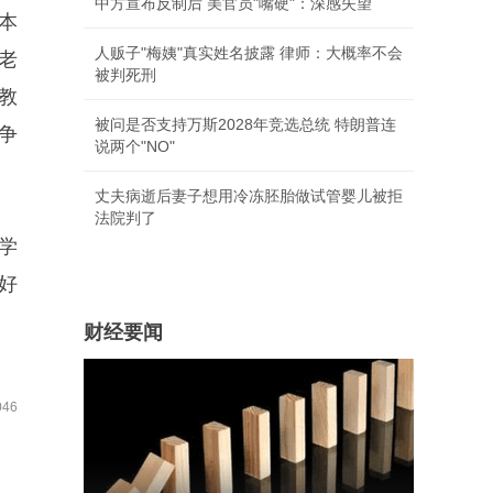
中方宣布反制后 美官员"嘴硬"：深感失望
本
人贩子"梅姨"真实姓名披露 律师：大概率不会
老
被判死刑
教
被问是否支持万斯2028年竞选总统 特朗普连
争
说两个"NO"
丈夫病逝后妻子想用冷冻胚胎做试管婴儿被拒
法院判了
学
好
财经要闻
46