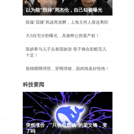
以为能“毁掉”周杰伦，自己却被曝光
陈璇“屈膝”风波再发酵，上海主持人接连离职
大S住宅分割曝光，具俊晔公然索产权！
陈妍希与儿子去泰国旅游 母子俩合影酷范儿
十足！
殷桃晒网球照，穿网球裙，肌肉线条好惊艳！
科技要闻
突然涨价，"只收电费钱"的梁文锋，变
了吗