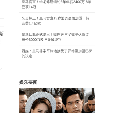
皇马官宣！维尼修斯续约6年年薪2400万 8年
已获14冠
队史标王！皇马官宣19岁迪奥曼德加盟：转
会费1.4亿欧
斯
皇马认栽正式退出！曝巴萨与罗德里达协议
报价6000万欧与曼城谈判
颁
西媒：皇马非常平静地接受了罗德里加盟巴萨
的决定
”
娱乐要闻