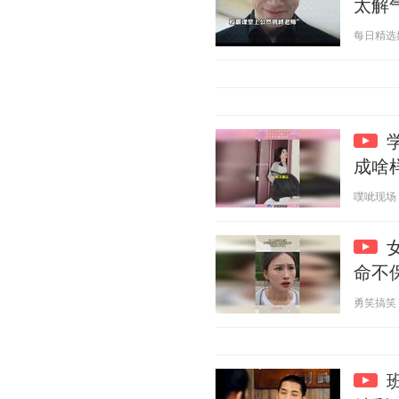
太解
每日精选好电
成啥
噗呲现场 20
命不
勇笑搞笑 20