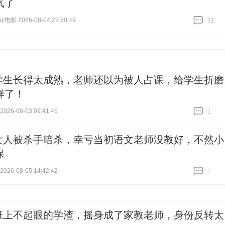
气了
影 2026-08-04 22:50:49
31
跟贴
31
学生长得太成熟，老师还以为被人占课，给学生折磨
样了！
26-08-03 09:41:46
1
跟贴
1
女人被杀手暗杀，幸亏当初语文老师没教好，不然小
保
26-08-05 14:42:42
1
跟贴
1
班上不起眼的学渣，摇身成了家教老师，身份反转太