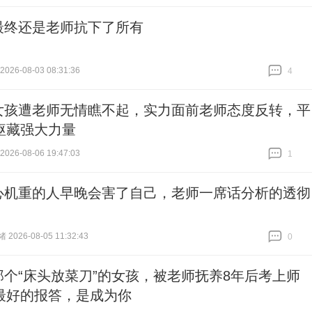
跟贴
14
最终还是老师抗下了所有
26-08-03 08:31:36
4
跟贴
4
女孩遭老师无情瞧不起，实力面前老师态度反转，平
躯藏强大力量
26-08-06 19:47:03
1
跟贴
1
心机重的人早晚会害了自己，老师一席话分析的透彻
026-08-05 11:32:43
0
跟贴
0
那个“床头放菜刀”的女孩，被老师抚养8年后考上师
最好的报答，是成为你