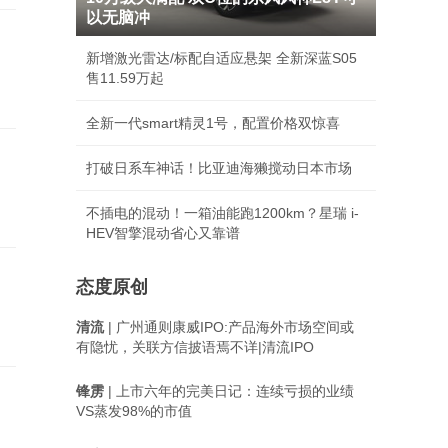
以无脑冲
新增激光雷达/标配自适应悬架 全新深蓝S05
售11.59万起
全新一代smart精灵1号，配置价格双惊喜
打破日系车神话！比亚迪海獭搅动日本市场
不插电的混动！一箱油能跑1200km？星瑞 i-
HEV智擎混动省心又靠谱
态度原创
清流
| 广州通则康威IPO:产品海外市场空间或
有隐忧，关联方信披语焉不详|清流IPO
锋雳
| 上市六年的完美日记：连续亏损的业绩
VS蒸发98%的市值