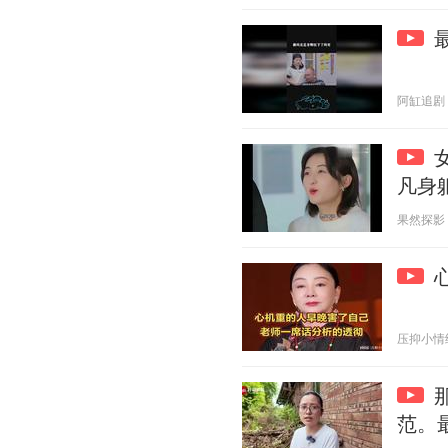
阿缸追剧 20
凡身
果然探影 20
压抑小情绪 2
范。