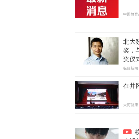
中国教育新闻
北大
奖，
奖仪
极目新闻 20
在井
大河健康 20