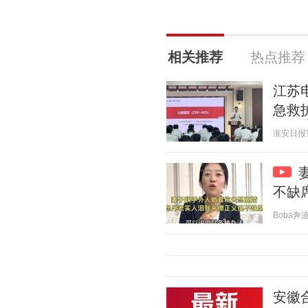
相关推荐
热点推荐
江苏
急救
淮安日报官方
不缺
Boba奔波儿
安徽