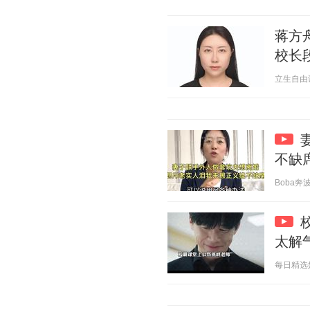
蒋方
校长
立生自由谈 2
不缺
Boba奔波儿
太解
每日精选好电