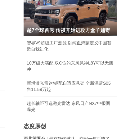
越7全球首秀 传祺开始进攻方盒子越野
智界V9超级工厂溯源 以纯血鸿蒙定义中国智
造自我进化
10万级大满配 双C位的东风风神L8Y可以无脑
冲
新增激光雷达/标配自适应悬架 全新深蓝S05
售11.59万起
超长轴距可选激光雷达 东风日产NX7申报图
曝光
态度原创
西北望看台
| 最有钱的球队，夺冠一年后吃了