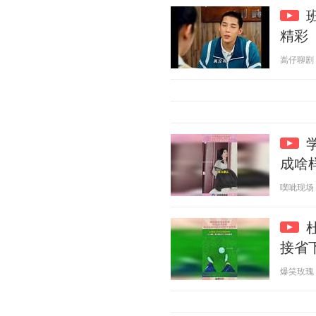
精彩
嵩仔聊剧 20
成啥
噗呲现场 20
接省
爆笑玫瑰 20