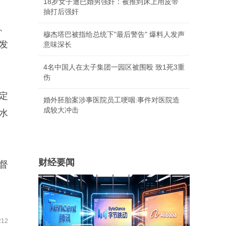
18岁女子遭已婚男强奸：被推到床上用皮带
抽打后强奸
、
穆杰塔巴被指给总统下"最后警告" 爆料人发声
发
意味深长
。
4名中国人在太子集团一园区被围殴 致1死3重
伤
定
婚外胚胎案涉事医院员工哽咽:事件对医院造
成较大冲击
水
财经要闻
督
12