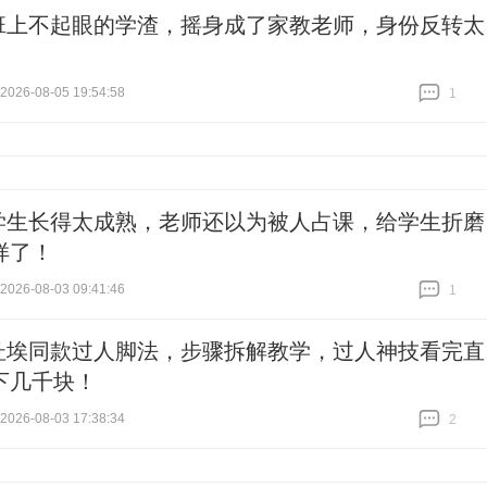
班上不起眼的学渣，摇身成了家教老师，身份反转太
26-08-05 19:54:58
1
跟贴
1
学生长得太成熟，老师还以为被人占课，给学生折磨
样了！
26-08-03 09:41:46
1
跟贴
1
杜埃同款过人脚法，步骤拆解教学，过人神技看完直
下几千块！
26-08-03 17:38:34
2
跟贴
2