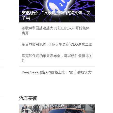
突然涨价，"只收电费钱"的梁文锋，变
了吗
谷歌AI帝国越建越大 打江山的人却开始集体
离开
凌晨谷歌AI地震！4位大牛离职 CEO退居二线
库克卸任后的苹果发布会，哪些硬件最值得关
注
DeepSeek预告API价格上涨：“预计涨幅较大”
汽车要闻