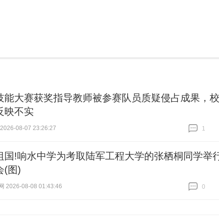
技能大赛获奖指导教师被参赛队员质疑侵占成果，
反映不实
26-08-07 23:26:27
1
跟贴
1
祖国!响水中学为考取陆军工程大学的张栖桐同学举
(图)
026-08-08 01:43:46
0
跟贴
0