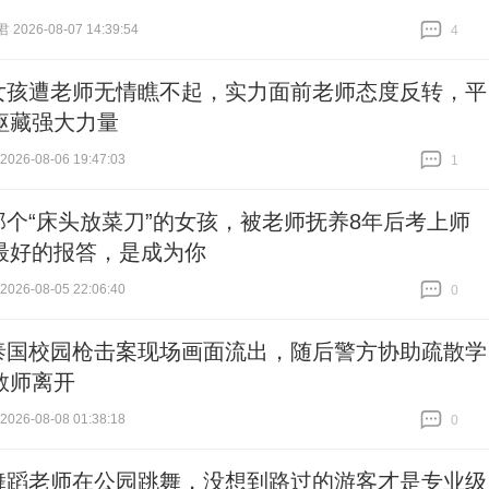
026-08-07 14:39:54
4
跟贴
4
女孩遭老师无情瞧不起，实力面前老师态度反转，平
躯藏强大力量
26-08-06 19:47:03
1
跟贴
1
那个“床头放菜刀”的女孩，被老师抚养8年后考上师
最好的报答，是成为你
26-08-05 22:06:40
0
跟贴
0
泰国校园枪击案现场画面流出，随后警方协助疏散学
教师离开
26-08-08 01:38:18
0
跟贴
0
舞蹈老师在公园跳舞，没想到路过的游客才是专业级