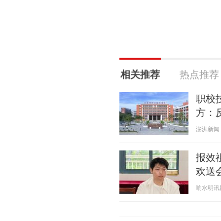
相关推荐
热点推荐
职校
方：
澎湃新闻 20
报效
欢送会
响水明讯网 2