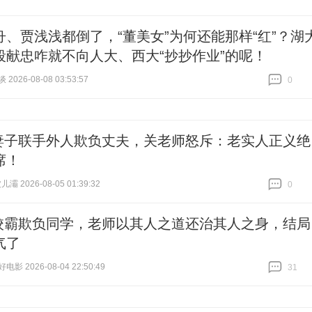
舟、贾浅浅都倒了，“董美女”为何还能那样“红”？湖
段献忠咋就不向人大、西大“抄抄作业”的呢！
026-08-08 03:53:57
0
跟贴
0
妻子联手外人欺负丈夫，关老师怒斥：老实人正义绝
席！
灞 2026-08-05 01:39:32
0
跟贴
0
校霸欺负同学，老师以其人之道还治其人之身，结局
气了
影 2026-08-04 22:50:49
31
跟贴
31