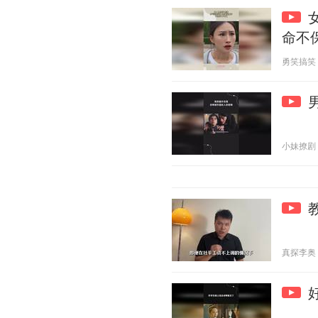
命不
勇笑搞笑 20
小妹撩剧 20
真探李奥 20