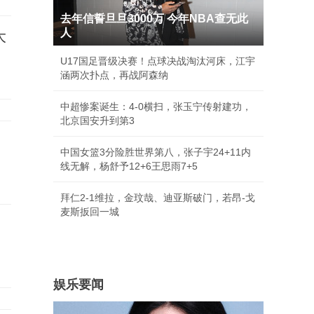
去年信誓旦旦3000万 今年NBA查无此
人
大
U17国足晋级决赛！点球决战淘汰河床，江宇
涵两次扑点，再战阿森纳
中超惨案诞生：4-0横扫，张玉宁传射建功，
北京国安升到第3
中国女篮3分险胜世界第八，张子宇24+11内
线无解，杨舒予12+6王思雨7+5
拜仁2-1维拉，金玟哉、迪亚斯破门，若昂-戈
麦斯扳回一城
娱乐要闻