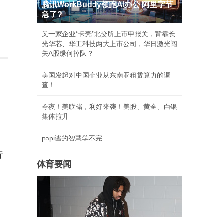
腾讯WorkBuddy领跑AI办公 阿里字节
急了?
又一家企业“卡壳”北交所上市申报关，背靠长
光华芯、华工科技两大上市公司，华日激光闯
关A股缘何掉队？
美国发起对中国企业从东南亚租赁算力的调
查！
校
今夜！美联储，利好来袭！美股、黄金、白银
集体拉升
papi酱的智慧学不完
行
体育要闻