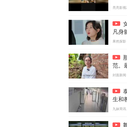
亮亮影视君 2
凡身
果然探影 20
范。
封面新闻 20
生和
九妹简讯 20