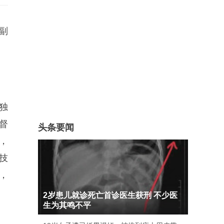
副
独
督
头条要闻
，
技
，
2岁患儿就诊死亡首诊医生获刑 不少医
生为其鸣不平