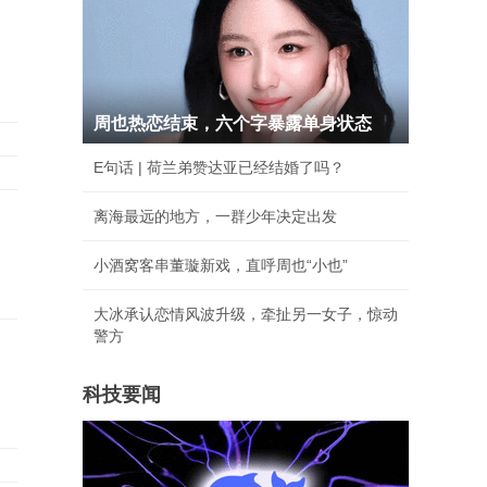
周也热恋结束，六个字暴露单身状态
E句话 | 荷兰弟赞达亚已经结婚了吗？
离海最远的地方，一群少年决定出发
小酒窝客串董璇新戏，直呼周也“小也”
大冰承认恋情风波升级，牵扯另一女子，惊动
警方
科技要闻