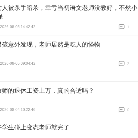
女人被杀手暗杀，幸亏当初语文老师没教好，不然小
保
26-08-05 14:42:42
1
跟贴
1
男孩意外发现，老师居然是吃人的怪物
26-08-05 09:04:42
2
跟贴
2
教师的退休工资上万，真的合适吗？
26-08-04 10:22:46
0
跟贴
0
好学生碰上变态老师就完了