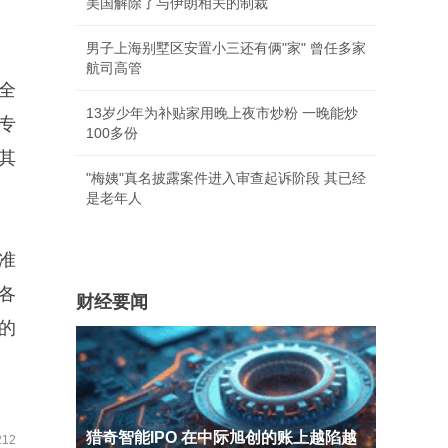
美国解除了与伊朗相关的制裁
男子上海别墅区安置小三还有俩"家" 曾任多家
航司高管
全
13岁少年为补贴家用晚上夜市炒粉 一晚能炒
专
100多份
其
"梅姨"真名披露案件进入审查起诉阶段 其已经
是老年人
准
各
财经要闻
的
猎奇智能IPO 在中际旭创的账上越陷越
12