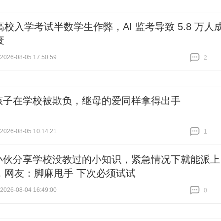
校入学考试半数学生作弊，AI 监考导致 5.8 万人
废
26-08-05 17:50:59
2
跟贴
2
孩子在学校被欺负，继母的爱同样拿得出手
26-08-05 10:14:21
1
跟贴
1
小伙分享学校没教过的小知识，紧急情况下就能派上
，网友：脚麻甩手 下次必须试试
26-08-04 16:49:00
0
跟贴
0