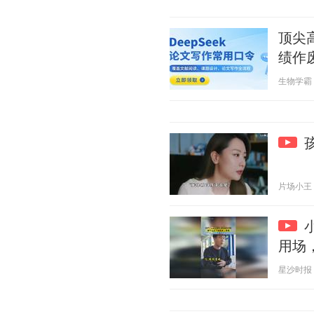
顶尖高
绩作
生物学霸 20
片场小王 20
用场
星沙时报 20