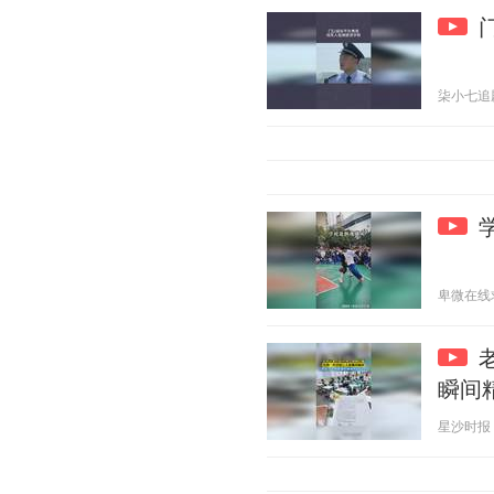
柒小七追剧 2
卑微在线求锤
瞬间
星沙时报 20