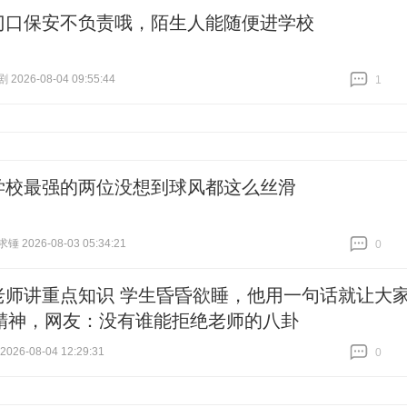
门口保安不负责哦，陌生人能随便进学校
026-08-04 09:55:44
1
跟贴
1
学校最强的两位没想到球风都这么丝滑
 2026-08-03 05:34:21
0
跟贴
0
老师讲重点知识 学生昏昏欲睡，他用一句话就让大
精神，网友：没有谁能拒绝老师的八卦
26-08-04 12:29:31
0
跟贴
0