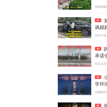
周军律师聊案
讽媳
东北小伙金鹏
承诺
车马点兵V 2
学环
河南都市频道