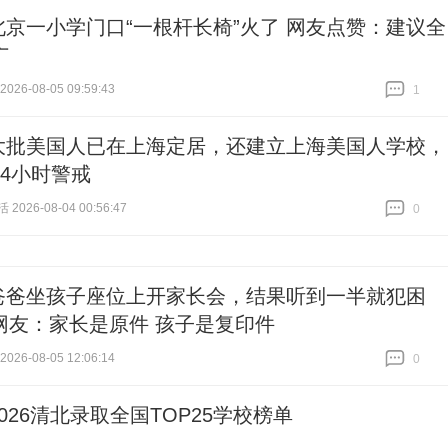
北京一小学门口“一根杆长椅”火了 网友点赞：建议全
广
26-08-05 09:59:43
1
跟贴
1
大批美国人已在上海定居，还建立上海美国人学校，
24小时警戒
026-08-04 00:56:47
0
跟贴
0
爸爸坐孩子座位上开家长会，结果听到一半就犯困
网友：家长是原件 孩子是复印件
26-08-05 12:06:14
0
跟贴
0
2026清北录取全国TOP25学校榜单