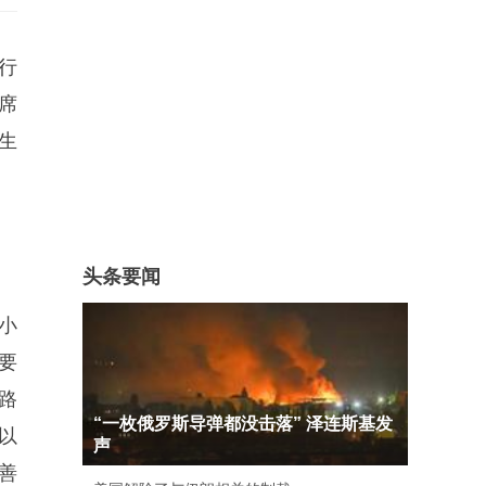
行
席
生
头条要闻
小
要
路
“一枚俄罗斯导弹都没击落” 泽连斯基发
以
声
善