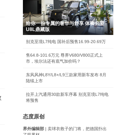
给你一份专属的奢华与舒享 体验仰望
U8L鼎藏版
别克至境L7纯电 国补后预售16.99-20.69万
售64.8-101.6万元 尊界V680/V800正式上
市，埃尔法还有底气加价吗？
东风风神L8Y/L8+/L9三款家用新车发布 8月
陆续上市
拉开上汽通用30款新车序幕 别克至境L7纯电
教
将预售
态度原创
界外编辑部
| 卖球衣救子的门将，把德国扑出
了世界杯