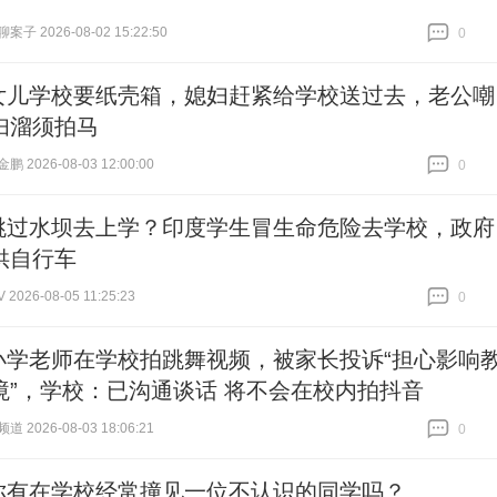
子 2026-08-02 15:22:50
0
跟贴
0
女儿学校要纸壳箱，媳妇赶紧给学校送过去，老公嘲
妇溜须拍马
 2026-08-03 12:00:00
0
跟贴
0
跳过水坝去上学？印度学生冒生命危险去学校，政府
供自行车
026-08-05 11:25:23
0
跟贴
0
小学老师在学校拍跳舞视频，被家长投诉“担心影响
境”，学校：已沟通谈话 将不会在校内拍抖音
 2026-08-03 18:06:21
0
跟贴
0
你有在学校经常撞见一位不认识的同学吗？