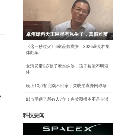
卓伟爆料天王巨星有私生子，真假难辨
《这一秒过火》6家品牌撤资，2026暑期档集
体翻车
女演员带6岁孩子看蜘蛛侠，孩子被泼不明液
体
晚上10点拍完戏不回家，关晓彤直奔网球场
家
邹市明瞒了所有人7年！冉莹颖根本不是主谋
科技要闻