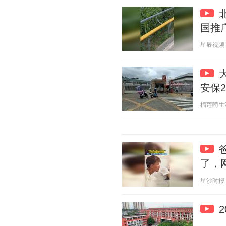
国推
星辰视频 20
安保
榴莲唠生活 2
了，
星沙时报 20