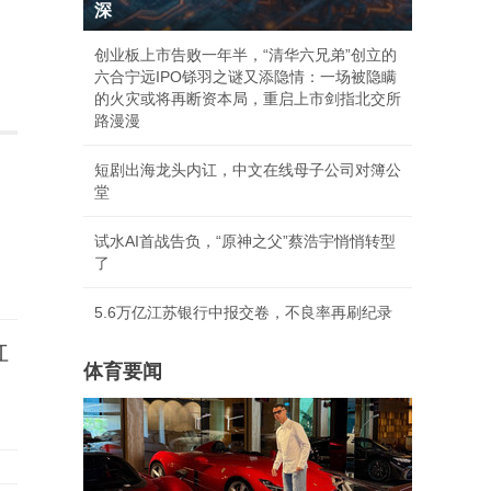
深
创业板上市告败一年半，“清华六兄弟”创立的
六合宁远IPO铩羽之谜又添隐情：一场被隐瞒
的火灾或将再断资本局，重启上市剑指北交所
路漫漫
短剧出海龙头内讧，中文在线母子公司对簿公
堂
试水AI首战告负，“原神之父”蔡浩宇悄悄转型
了
5.6万亿江苏银行中报交卷，不良率再刷纪录
红
体育要闻