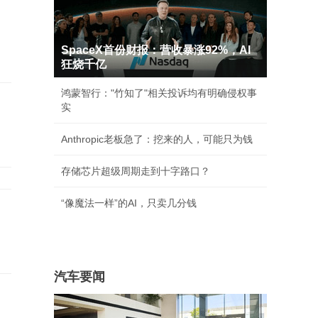
SpaceX首份财报：营收暴涨92%，AI
狂烧千亿
鸿蒙智行："竹知了"相关投诉均有明确侵权事
实
Anthropic老板急了：挖来的人，可能只为钱
存储芯片超级周期走到十字路口？
“像魔法一样”的AI，只卖几分钱
汽车要闻