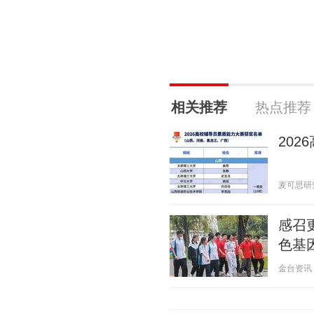
相关推荐
热点推荐
20
麦可思研究 2
感召
色基
金台资讯 20