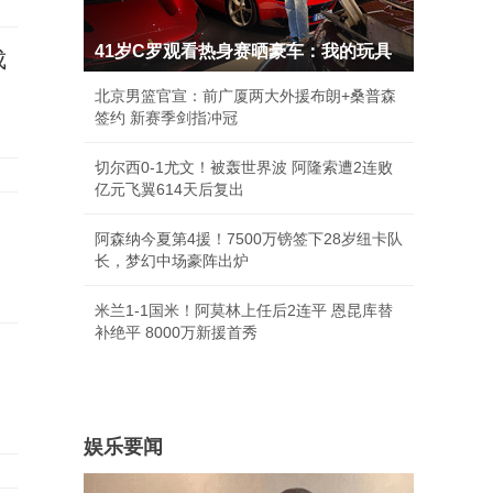
41岁C罗观看热身赛晒豪车：我的玩具
成
北京男篮官宣：前广厦两大外援布朗+桑普森
签约 新赛季剑指冲冠
切尔西0-1尤文！被轰世界波 阿隆索遭2连败
亿元飞翼614天后复出
阿森纳今夏第4援！7500万镑签下28岁纽卡队
长，梦幻中场豪阵出炉
米兰1-1国米！阿莫林上任后2连平 恩昆库替
补绝平 8000万新援首秀
娱乐要闻