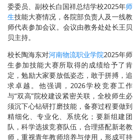
70多岁父亲独自坐车到上海看望女儿
委委员、副校长白国祥总结学校2025年
师
OpenAI为免费用户升级GPT-5.6 Luna
生
技能大赛情况，各院部负责人及一线教
“中国蔬菜之乡”最高温达41.8℃
师代表参加会议。会议由教务处处长王贝
如何把百年大党建设得更加坚强有力？
贝主持。
校长陶海东对
河南物流职业学院
2025年师
生参加技能大赛所取得的成绩给予了肯
定，勉励大家要放低姿态，敢于拼搏，追
求卓越。他强调，2026学校竞赛工作
与“双高”院校建设紧密关联，全校师生必
须沉下心钻研打磨技能，备赛过程要做到
精细化、专业化、系统化；要新组建团
队，科学选拔竞赛队伍，合理搭配新老教
师，重视青年教师培养与使用，形成可持