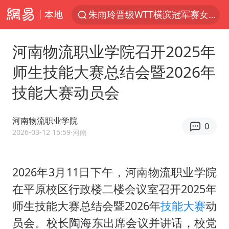
本地
朱雨玲晋级WTT横滨冠军赛女单八强
美国将对多晶硅衍生品加征15%关税
河南物流职业学院召开2025年
泰国校园枪击案死亡人数升至7人
师生技能大赛总结会暨2026年
陕西省委书记赶赴柞水县杏坪镇
技能大赛动员会
官方通报教师招聘笔试前13名被淘汰
27岁女子组织卖淫集团被悬赏通缉
河南物流职业学院
0
女孩摆摊卖菌子时收到北大通知书
2026-03-12 15:59
·河南
改名后的“青海拉面”店
广岛核爆81周年央视播《奥本海默》
2026年3月11日下午，河南物流职业学院
在平原校区行政楼二楼会议室召开2025年
公司“上四休三”但要降薪1000元
师生技能大赛总结会暨2026年
技能大赛
动
男子杀人后逃进深山21年活得像野人
员会。校长陶海东出席会议并讲话，校党