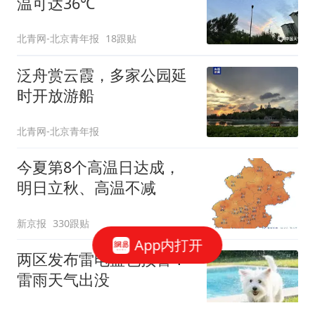
温可达36℃
北青网-北京青年报
18跟贴
泛舟赏云霞，多家公园延
时开放游船
北青网-北京青年报
今夏第8个高温日达成，
明日立秋、高温不减
新京报
330跟贴
App内打开
两区发布雷电蓝色预警！
雷雨天气出没
BRTV新闻
4跟贴