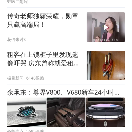
蚌医二附院
传奇老师独霸荣耀，勋章
只赢高端局！
花信来时k
租客在上锁柜子里发现遗
像吓哭 房东曾称就爱租给
男生
极目新闻
6148跟贴
余承东：尊界V800、V680新车24小时大定突破3500台
齐鲁壹点
5695跟贴