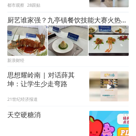
都市观察
28跟贴
服气
厨艺谁家强？九亭镇餐饮技能大赛火热开赛
新浪财经
思想耀岭南 | 对话薛其
坤：让学生少走弯路
21世纪经济报道
天空硬糖消