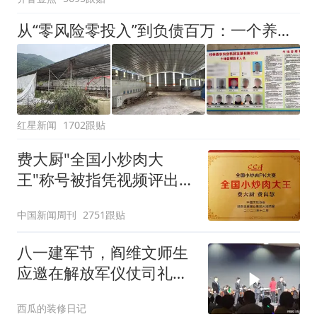
从“零风险零投入”到负债百万：一个养牛项目崩盘后，谁该为农户的贷款买单丨红星调查
红星新闻
1702跟贴
费大厨"全国小炒肉大
王"称号被指凭视频评出
官方回应
中国新闻周刊
2751跟贴
八一建军节，阎维文师生
应邀在解放军仪仗司礼大
队慰问演出
西瓜的装修日记