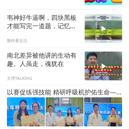
韦神好牛逼啊，四块黑板
才能写完一道题，记忆力
超好
隆科看生活
南北差异被他讲的生动有
趣。人虽走，魂犹在
文理TALKING
以赛促练强技能 精研呼吸机护佑生命——急诊内科成功举办2026年呼吸机装机技能大赛