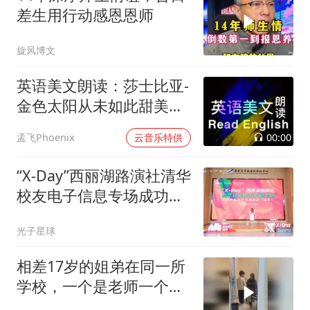
差生用行动感恩恩师
旋风博文
英语美文朗读：莎士比亚-
金色太阳从未如此甜美吻
过
00:00
孟飞Phoenix
云音乐特供
“X-Day”西丽湖路演社清华
校友电子信息专场成功举
办
光子星球
相差17岁的姐弟在同一所
学校，一个是老师一个是
学生，网友：弟弟满脸不