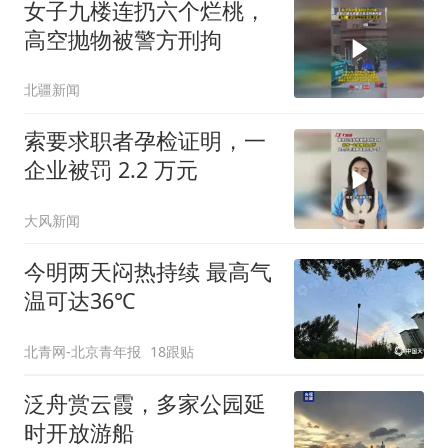
女子九楼连扔六个烂桃，
高空抛物被警方刑拘
北疆新闻
索要求职者孕检证明，一
企业被罚 2.2 万元
大风新闻
今明两天闷热持续 最高气
温可达36℃
北青网-北京青年报
18跟贴
泛舟赏云霞，多家公园延
时开放游船