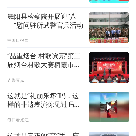
舞阳县检察院开展迎“八
一”慰问驻所武警官兵活动
中国日报网
“品重烟台·村歌嘹亮”第二
届烟台村歌大赛栖霞市决
赛圆满落幕
齐鲁壹点
这就是“礼崩乐坏”吗，这
样的非遗表演你见过吗，
网友：好歹是传下来了
每日看点汇
这才是真正的“高”手，庙