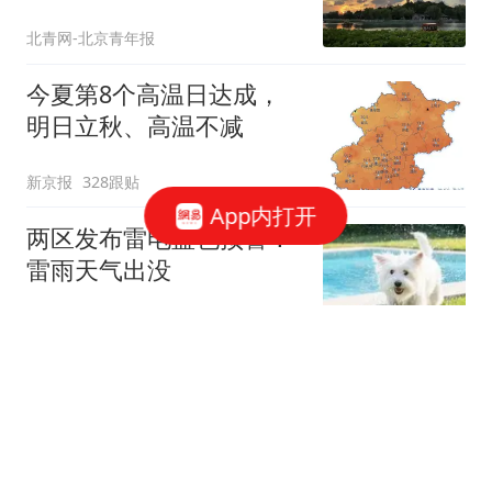
北青网-北京青年报
今夏第8个高温日达成，
明日立秋、高温不减
新京报
328跟贴
App内打开
两区发布雷电蓝色预警！
雷雨天气出没
BRTV新闻
4跟贴
“毛毛虫”进入暴食期，小
鸟不爱吃，小蜂迎战
新京报
164跟贴