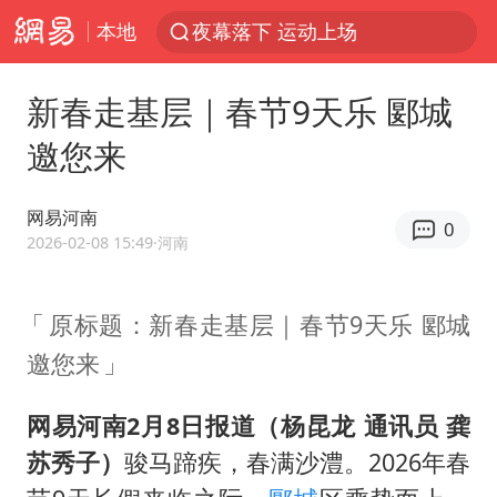
本地
1岁宝宝碰坏纸巾盒 宝妈被索赔924元
台风白海豚环流面积近似13个浙江
新春走基层｜春节9天乐 郾城
Meta被判支付5.67亿美元
邀您来
台风白海豚逼近 暴雨大暴雨来袭
47岁妈妈突然产女 26岁女儿：很震惊
网易河南
0
OpenAI为免费用户升级GPT-5.6 Luna
2026-02-08 15:49
·河南
日本广岛民众举行游行反对政府行径
原标题：新春走基层｜春节9天乐 郾城
21楼高空抛物嫌疑人被拘留
邀您来
实探山东最热的“中国蔬菜之乡”
女子开一天一夜空调后二氧化碳中毒
网易河南2月8日报道（杨昆龙 通讯员 龚
台风白海豚最新路径研判来了
苏秀子）
骏马蹄疾，春满沙澧。2026年春