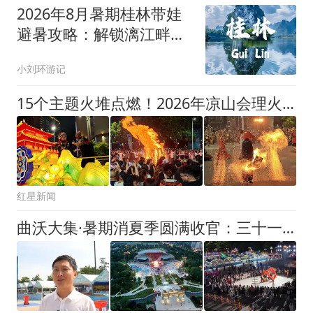
2026年8月暑期桂林带娃
避暑攻略：解锁漓江畔的
清凉亲子时光
小刘环游记
15个主题火堆点燃！2026年凉山会理火把节启幕，众人围着火堆踏歌起舞
红星新闻
曲沃大集·暑期消夏季圆满收官：三十一夜烟火气 点亮晋都夏夜经济