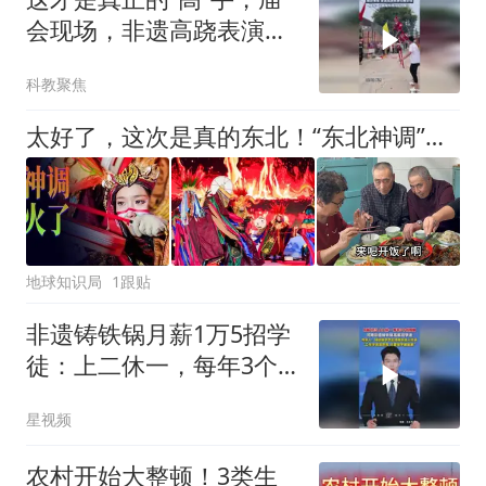
会现场，非遗高跷表演引
爆全场
科教聚焦
太好了，这次是真的东北！“东北神调”在快手火了 | 地球知识局
地球知识局
1跟贴
非遗铸铁锅月薪1万5招学
徒：上二休一，每年3个
月假期
星视频
农村开始大整顿！3类生