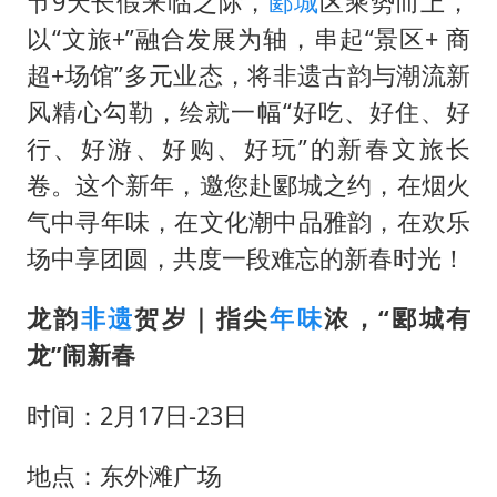
节9天长假来临之际，
郾城
区乘势而上，
船舶避风项目停工 多地全力防台风
以“文旅+”融合发展为轴，串起“景区+ 商
命案逃犯躲进深山21年活得像野人
超+场馆”多元业态，将非遗古韵与潮流新
现代版摸金校尉落网查获400多枚古币
风精心勾勒，绘就一幅“好吃、好住、好
服务实体经济 财政金融打出组合拳
行、好游、好购、好玩”的新春文旅长
男子结婚8年发现3个女儿均非亲生
卷。这个新年，邀您赴郾城之约，在烟火
奋进开新局 实干挑大梁
气中寻年味，在文化潮中品雅韵，在欢乐
场中享团圆，共度一段难忘的新春时光！
龙韵
非遗
贺岁｜指尖
年味
浓，“郾城有
龙”闹新春
时间：2月17日-23日
地点：东外滩广场