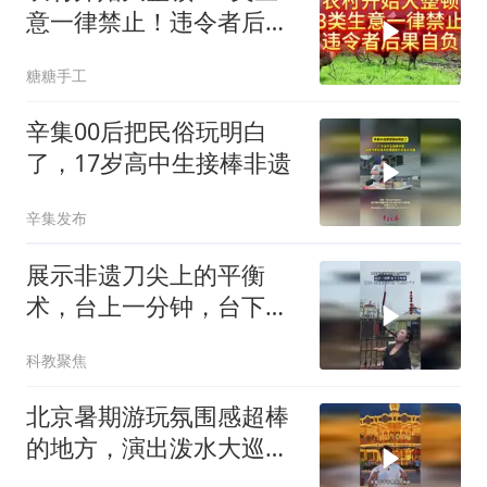
意一律禁止！违令者后果
自负！
糖糖手工
辛集00后把民俗玩明白
了，17岁高中生接棒非遗
辛集发布
展示非遗刀尖上的平衡
术，台上一分钟，台下十
年功
科教聚焦
北京暑期游玩氛围感超棒
的地方，演出泼水大巡游
全都有！