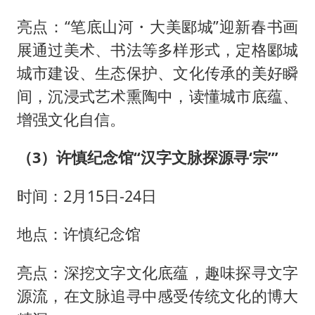
亮点：“笔底山河・大美郾城”迎新春书画
展通过美术、书法等多样形式，定格郾城
城市建设、生态保护、文化传承的美好瞬
间，沉浸式艺术熏陶中，读懂城市底蕴、
增强文化自信。
（3）许慎纪念馆“汉字文脉探源寻‘宗’”
时间：2月15日-24日
地点：许慎纪念馆
亮点：深挖文字文化底蕴，趣味探寻文字
源流，在文脉追寻中感受传统文化的博大