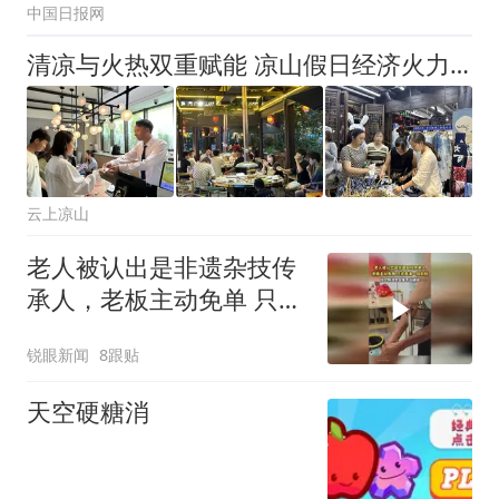
中国日报网
清凉与火热双重赋能 凉山假日经济火力全开
云上凉山
老人被认出是非遗杂技传
承人，老板主动免单 只求
表演一段杂技
锐眼新闻
8跟贴
天空硬糖消