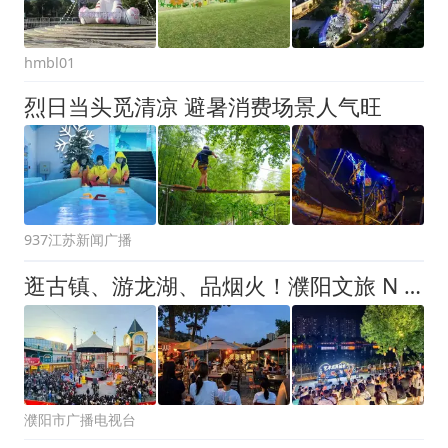
hmbl01
烈日当头觅清凉 避暑消费场景人气旺
937江苏新闻广播
逛古镇、游龙湖、品烟火！濮阳文旅 N 种打开方式，哪一款戳中你？
濮阳市广播电视台