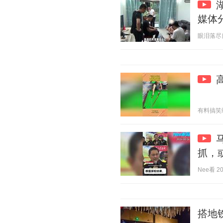
媒体
眼泪落尽良人
有料搞笑站 2
抓，
Nee看 202
搭地