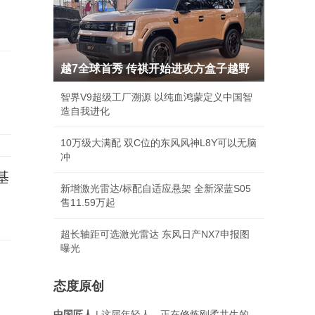
越7全球首秀 传祺开始进攻方盒子越野
智界V9超级工厂溯源 以纯血鸿蒙定义中国智
造自我进化
10万级大满配 双C位的东风风神L8Y可以无脑
冲
基
新增激光雷达/标配自适应悬架 全新深蓝S05
售11.59万起
超长轴距可选激光雷达 东风日产NX7申报图
曝光
态度原创
中国匠人
| 这届年轻人，正在修炼刚柔共生的