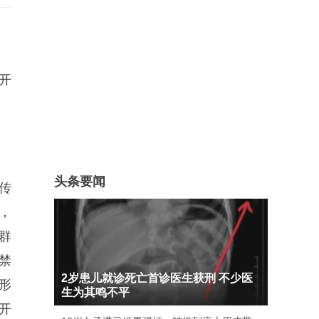
开
头条要闻
传
，
群
禁
2岁患儿就诊死亡首诊医生获刑 不少医
形
生为其鸣不平
开