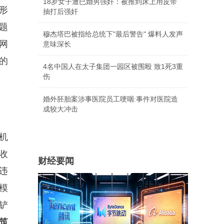
18岁女子遭已婚男强奸：被推到床上用皮带
形
抽打后强奸
题
穆杰塔巴被指给总统下"最后警告" 爆料人发声
网
意味深长
的
4名中国人在太子集团一园区被围殴 致1死3重
伤
婚外胚胎案涉事医院员工哽咽:事件对医院造
成较大冲击
机
收
财经要闻
违
模
铲
筑