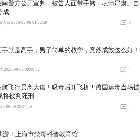
湖南警方公开宣判，被告人面带手铐，表情严肃。自
分成
归 2026-08-08 01:52:58
0
跟贴
0
高手就是高手，男子简单的教学，竟然成效这么好！
026-08-07 09:00:35
1
跟贴
1
马航飞行员离大谱！吸毒后开飞机！跨国运毒当场被
或将被判死刑
6-08-06 23:04:09
1
跟贴
1
铁游：上海市禁毒科普教育馆