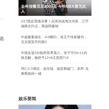
去年信誓旦旦3000万 今年NBA查无此
人
U17国足晋级决赛！点球决战淘汰河床，江宇
涵两次扑点，再战阿森纳
中超惨案诞生：4-0横扫，张玉宁传射建功，
动
北京国安升到第3
中国女篮3分险胜世界第八，张子宇24+11内
线无解，杨舒予12+6王思雨7+5
拜仁2-1维拉，金玟哉、迪亚斯破门，若昂-戈
麦斯扳回一城
娱乐要闻