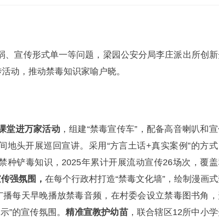
弱、宣传形式单一等问题，梁园公安分局李庄派出所创新
传活动，推动禁毒知识家喻户晓。
课堂进万家活动
，组建“禁毒宣传车”，配备高音喇叭和宣
间地头开展巡回宣讲。采用“方言土话+真实案例”的方式
禁种铲毒知识，2025年累计开展流动宣传26场次，覆盖
宣传强氛围，
在每个行政村打造“禁毒文化墙”，绘制漫画式
村广播每天早晚播放禁毒音频，在村委会设立禁毒图书角，
示”的宣传氛围。
精准宣教护幼苗
，联合辖区12所中小学