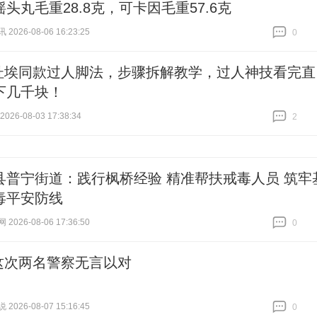
头丸毛重28.8克，可卡因毛重57.6克
026-08-06 16:23:25
0
跟贴
0
杜埃同款过人脚法，步骤拆解教学，过人神技看完直
下几千块！
26-08-03 17:38:34
2
跟贴
2
县普宁街道：践行枫桥经验 精准帮扶戒毒人员 筑牢
毒平安防线
026-08-06 17:36:50
0
跟贴
0
这次两名警察无言以对
026-08-07 15:16:45
0