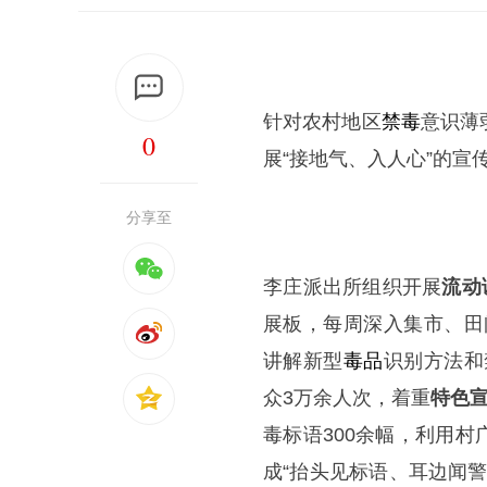
针对农村地区
禁毒
意识薄
0
展“接地气、入人心”的宣
分享至
李庄派出所组织开展
流动
展板，每周深入集市、田
讲解新型
毒品
识别方法和
众3万余人次，着重
特色
毒标语300余幅，利用
成“抬头见标语、耳边闻警