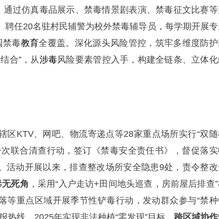
动，通过仿真毒品展示、禁毒情景剧表演、禁毒征文比赛等
。聘任20名驻村民辅警为校外禁毒辅导员，每学期开展专
园禁毒
教育
全覆盖。深化源头风险管控，筑牢多维度防护
结合”，从
涉毒
风险要素管控入手，构建全链条、立体化
辖区KTV、网吧、物流寄递点等28家重点场所实行“双随
一次联合清查行动，签订《禁毒安全责任书》，督促落实
。活动开展以来，排查整改场所安全隐患9处，责令整改
毒无死角
，采用“入户走访+田间地头巡查，房前屋后排查”
落等重点区域开展季节性铲毒行动，发动群众参与“禁种
报热线，2025年实现非法种植“零发现”目标。
跨区域协作