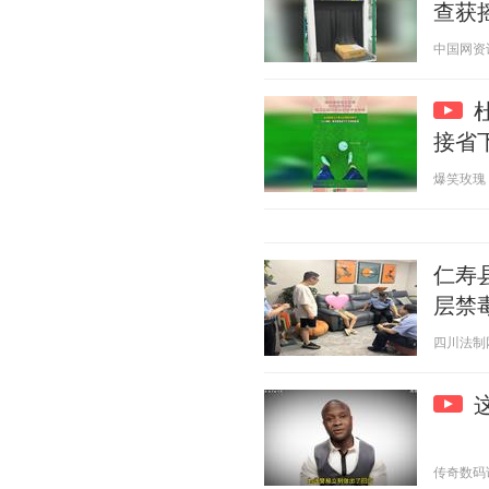
查获摇
中国网资讯 2
接省
爆笑玫瑰 20
仁寿
层禁
四川法制网 2
传奇数码说 2