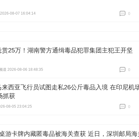
26-08-07 16:04:14
0
跟贴
0
悬赏25万！湖南警方通缉毒品犯罪集团主犯王开坚
 2026-08-06 18:48:35
0
跟贴
0
马来西亚飞行员试图走私26公斤毒品入境 在印尼机
场抓获
6-08-05 23:04:25
0
跟贴
0
#桌游卡牌内藏匿毒品被海关查获 近日，深圳邮局海