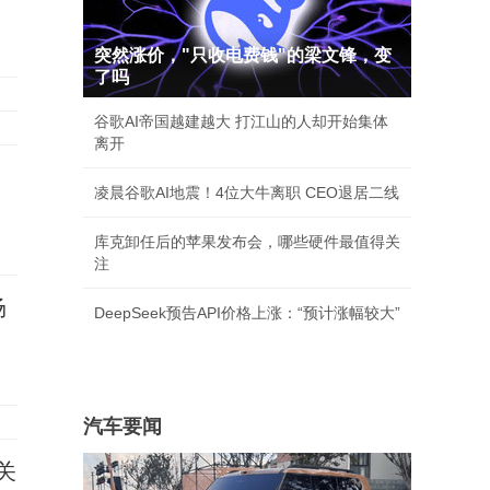
突然涨价，"只收电费钱"的梁文锋，变
了吗
谷歌AI帝国越建越大 打江山的人却开始集体
离开
凌晨谷歌AI地震！4位大牛离职 CEO退居二线
库克卸任后的苹果发布会，哪些硬件最值得关
注
场
DeepSeek预告API价格上涨：“预计涨幅较大”
汽车要闻
关