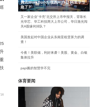
腾讯WorkBuddy领跑AI办公 阿里字节
巡
急了?
又一家企业“卡壳”北交所上市申报关，背靠长
光华芯、华工科技两大上市公司，华日激光闯
关A股缘何掉队？
美国发起对中国企业从东南亚租赁算力的调
查！
5
升
今夜！美联储，利好来袭！美股、黄金、白银
集体拉升
重
扶
papi酱的智慧学不完
体育要闻
16