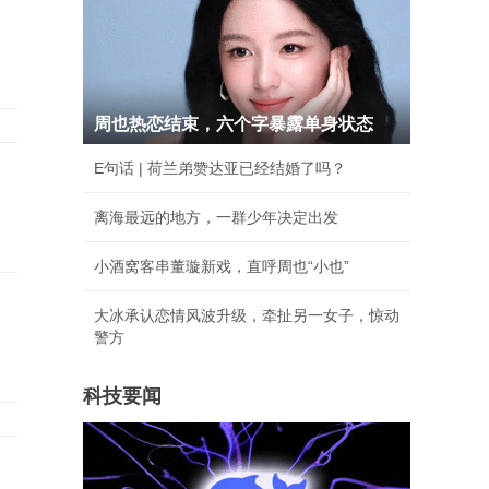
周也热恋结束，六个字暴露单身状态
E句话 | 荷兰弟赞达亚已经结婚了吗？
离海最远的地方，一群少年决定出发
小酒窝客串董璇新戏，直呼周也“小也”
大冰承认恋情风波升级，牵扯另一女子，惊动
警方
科技要闻