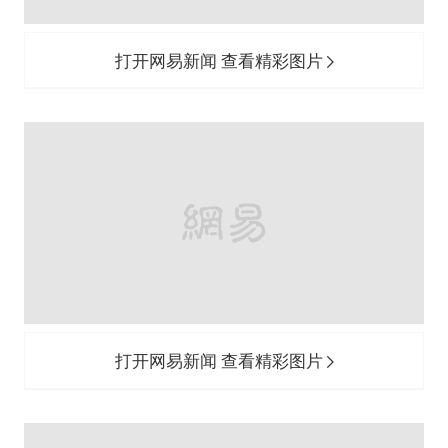
打开网易新闻 查看精彩图片