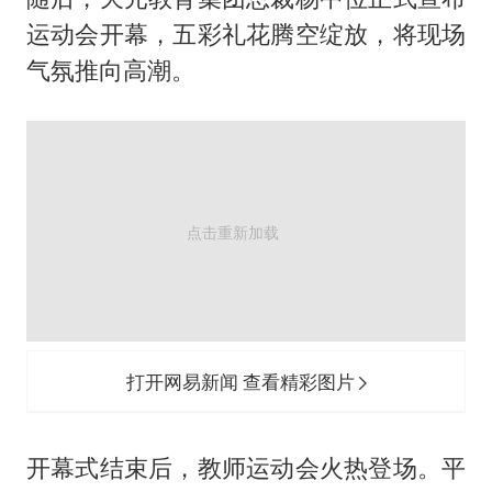
打开网易新闻 查看精彩图片