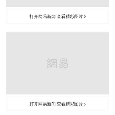
打开APP发贴
0
条跟贴
相关推荐
不必焦虑青春期难题！共
读沙龙帮您搭建专属“育儿
脚手架”→
中山市妇联
高一全年级四五百名，高三冲进前50名，今年高考690分被浙大录取！杭州男生回母校讲述逆袭经历，震动全场