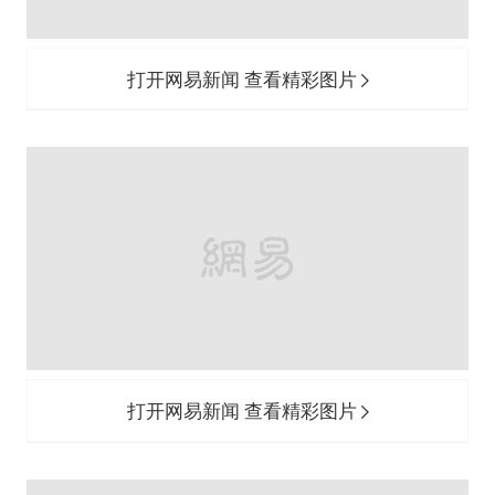
打开网易新闻 查看精彩图片
打开网易新闻 查看精彩图片