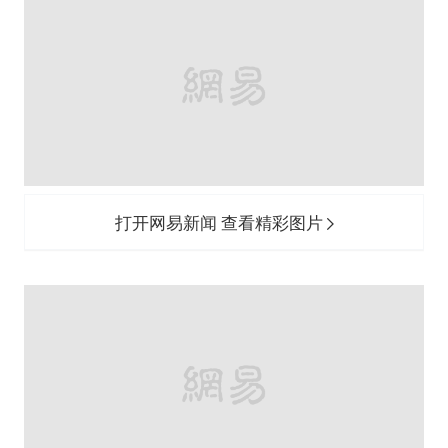
打开网易新闻 查看精彩图片