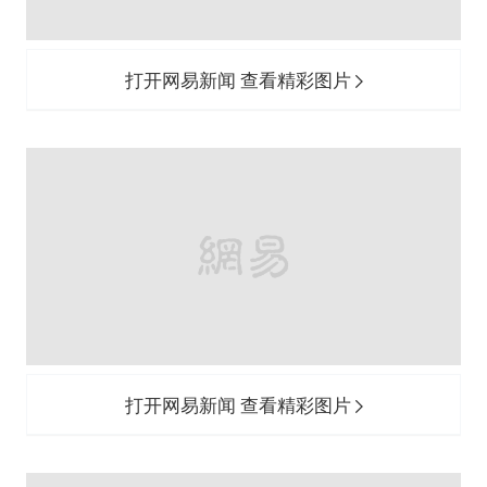
打开网易新闻 查看精彩图片
打开网易新闻 查看精彩图片