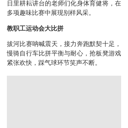
打开网易新闻 查看精彩图片
打开网易新闻 查看精彩图片