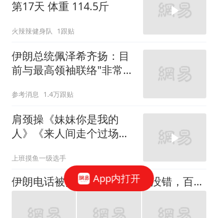
BRTV新闻
4跟贴
“毛毛虫”进入暴食期，小
鸟不爱吃，小蜂迎战
新京报
61跟贴
万米高空女孩心脏不适，
北中医四名教师机舱施救
环球网资讯
10跟贴
工作群喊领高温津贴？警
方提醒谨防趁热诈骗
App内打开
环球网资讯
1跟贴