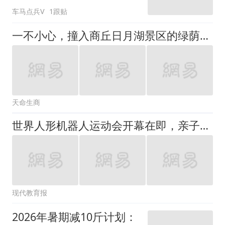
温可达36℃
北青网-北京青年报
15跟贴
泛舟赏云霞，多家公园延
时开放游船
北青网-北京青年报
今夏第8个高温日达成，
明日立秋、高温不减
新京报
324跟贴
两区发布雷电蓝色预警！
雷雨天气出没