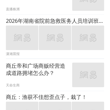
现代教育报
2026年暑期减10斤计划：
第17天 体重 114.5斤
火辣辣健身队
1跟贴
伊朗总统佩泽希齐扬：目
前与最高领袖联络"非常困
难"
参考消息
1.4万跟贴
肩颈操《妹妹你是我的
人》《来人间走个过场》
《你准备好了吗》
上班摸鱼一级选手