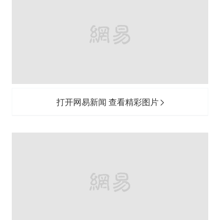
打开网易新闻 查看精彩图片
打开网易新闻 查看精彩图片