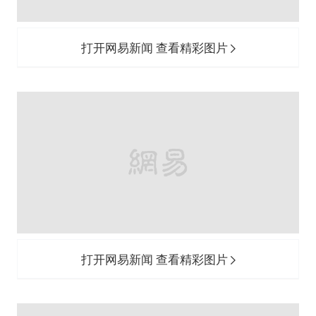
打开网易新闻 查看精彩图片