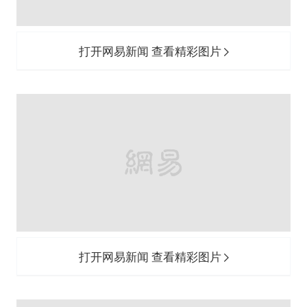
打开网易新闻 查看精彩图片
打开网易新闻 查看精彩图片
班主任抢零食大战
最后举行的“抢零食大战”成为班主任专属