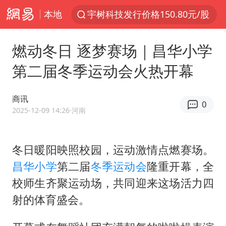
本地
宇树科技发行价格150.80元/股
宇树科技王兴兴身家有望超200亿元
燃动冬日 逐梦赛场｜昌华小学
CIA被曝已秘密设立古巴工作组
第二届冬季运动会火热开幕
U17国足1分钟轰2球
泰国一女公务员妆容引争议 本人回应
商讯
0
中国养老床位“三连降”
2025-12-09 14:26
·河南
法国下周开始禁止未经同意的电话营销
冬日暖阳映照校园，运动激情点燃赛场。
哪吒汽车南宁工厂设备降价20%拍卖
昌华小学
第二届
冬季运动会
隆重开幕，全
郑国霖回应去景区上班被保安拦下
校师生齐聚运动场，共同迎来这场活力四
我国编制完成新版全月地质图
射的体育盛会。
外交部发言人就广岛核爆81周年等答记者问