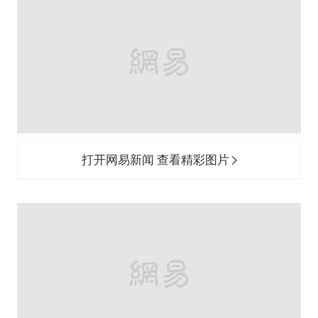
打开网易新闻 查看精彩图片