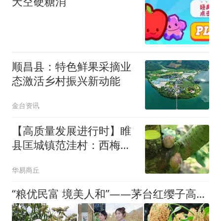
天空硬糖消
顺昌县：特色鲜果采摘业
态激活乡村振兴新动能
金台资讯
【高质量发展进行时】睢
县匡城镇范洼村：西梅满
枝迎丰收 特色种植助增收
华易商丘
“粮优民富 境美人和”——茅台红缨子高粱种植户的新生活