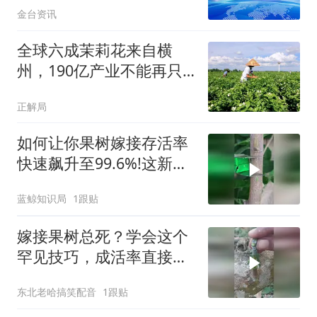
金台资讯
全球六成茉莉花来自横
州，190亿产业不能再只
靠天吃饭
正解局
如何让你果树嫁接存活率
快速飙升至99.6%!这新型
嫁接法绝啦
蓝鲸知识局
1跟贴
嫁接果树总死？学会这个
罕见技巧，成活率直接锁
死99%！
东北老哈搞笑配音
1跟贴