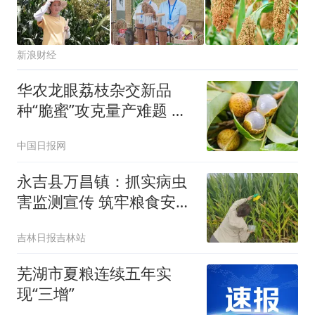
新浪财经
华农龙眼荔枝杂交新品
种“脆蜜”攻克量产难题 将
于9月上市
中国日报网
永吉县万昌镇：抓实病虫
害监测宣传 筑牢粮食安全
生产屏障
吉林日报吉林站
芜湖市夏粮连续五年实
现“三增”