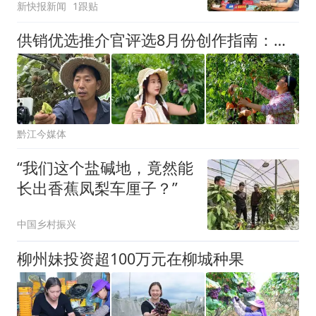
新快报新闻
1跟贴
供销优选推介官评选8月份创作指南：百村千号，与“李”相约！
黔江今媒体
“我们这个盐碱地，竟然能
长出香蕉凤梨车厘子？”
中国乡村振兴
柳州妹投资超100万元在柳城种果