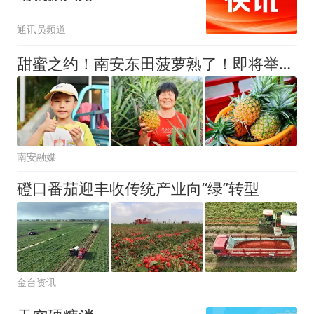
通讯员频道
甜蜜之约！南安东田菠萝熟了！即将举办菠萝文化周
南安融媒
磴口番茄迎丰收传统产业向“绿”转型
金台资讯