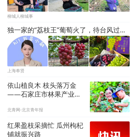
柳城人柳城事
独一家的“荔枝王”葡萄火了，待台风过境，小融邀您来奉贤摘葡萄丨上海奉贤“小编在线”
上海奉贤
依山植良木 枝头落万金
——石家庄市林果产业实
现生态效益与经济效益双
北青网-北京青年报
赢
红果盈枝采摘忙 瓜州枸杞
铺就振兴路