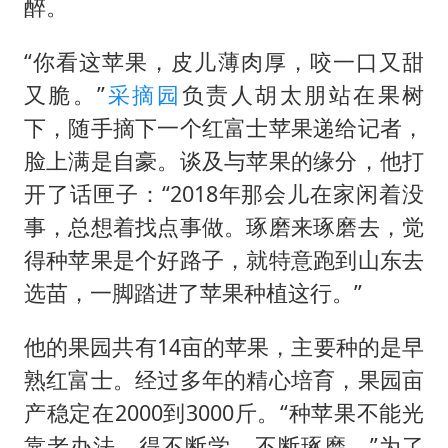
5万小车卖不动 微型代步车集体遇冷
醉。
NBA传奇教练老尼尔森去世
“你看这苹果，皮儿薄肉厚，咬一口又甜
手机真会“偷听”我们说话吗
又脆。”
采摘园
负责人胡太朋站在果树
上半年全球新能源乘用车销量1122万台
下，随手摘下一个红富士苹果递给记者，
加沙约14万栋建筑被完全摧毁
脸上满是自豪。谈及与苹果的缘分，他打
开了话匣子：“2018年那会儿在家闲着没
从科技创新看开局起步的时与势
事，总想着找点事做。琢磨来琢磨去，觉
得种苹果是个好路子，就特意跑到山东去
选苗，一脚踏进了苹果种植这行。”
他的果园共有14亩的苹果，主要种的是早
熟红富士。经过多年的精心培育，果园亩
产稳定在2000到3000斤。“种苹果不能光
靠老办法，得不断学、不断琢磨。”为了