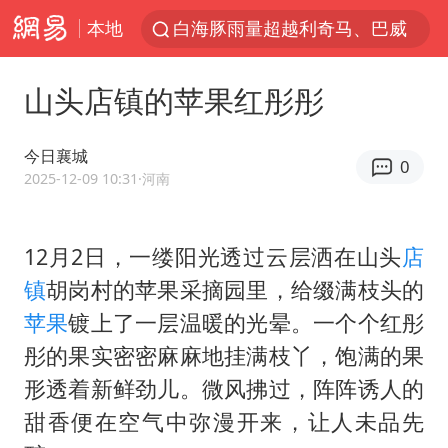
本地
白海豚雨量超越利奇马、巴威
人形机器人第一股
山头店镇的苹果红彤彤
上海地铁4条线路全线停运
宇树申购 中一签有望赚20万元
今日襄城
0
4.2平卫生间补漏注胶花1.55万
2025-12-09 10:31
·河南
白海豚路径图
12月2日，一缕阳光透过云层洒在山头
店
武汉3名城管协管员殴打摊主被刑拘
镇
胡岗村的苹果采摘园里，给缀满枝头的
律师谈贾冰私人饭局被偷拍
苹果
镀上了一层温暖的光晕。一个个红彤
男子结婚8年3个女儿都不是亲生
彤的果实密密麻麻地挂满枝丫，饱满的果
多地银行上调存款利率
形透着新鲜劲儿。微风拂过，阵阵诱人的
面对面丨蔡磊：与渐冻症抗争 纵使不敌 也不屈服
甜香便在空气中弥漫开来，让人未品先