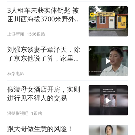
3人租车未获实体钥匙 被
困川西海拔3700米野外10
余小时
上游新闻
1566跟贴
刘强东谈妻子章泽天，除
了京东他说了算，家里都
是妻子说了算
秋梨电影
假装母女酒店开房，实则
进行见不得人的交易
深扒影视吧
1跟贴
跟大哥做生意的风险！