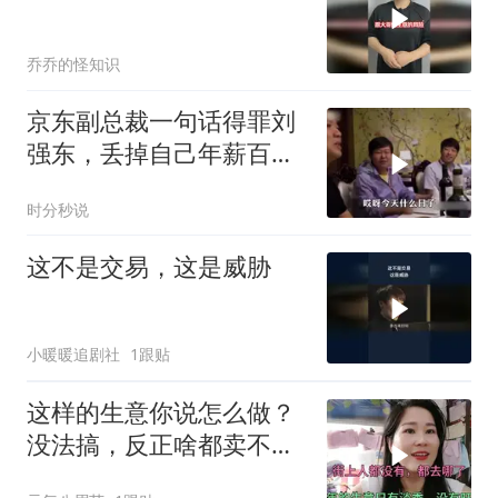
乔乔的怪知识
京东副总裁一句话得罪刘
强东，丢掉自己年薪百万
工作
时分秒说
这不是交易，这是威胁
小暖暖追剧社
1跟贴
这样的生意你说怎么做？
没法搞，反正啥都卖不
动，我太难了