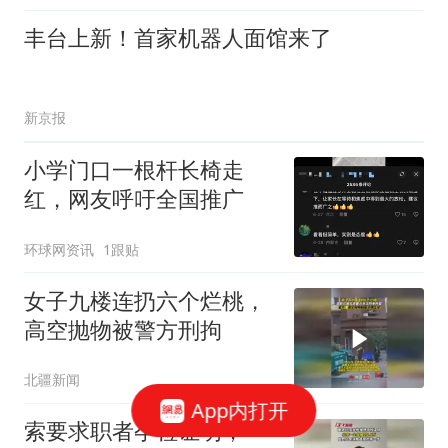
丰台上新！首家机器人面馆来了
新京报
小学门口一根杆长椅走
红，网友呼吁全国推广
环球网资讯
1跟贴
女子九楼连扔六个烂桃，
高空抛物被警方刑拘
北疆新闻
App内打开
索要求职者孕检证明，一