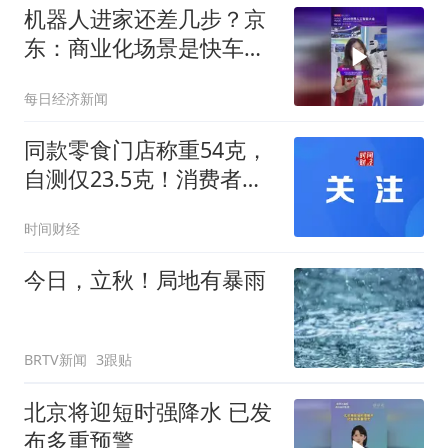
机器人进家还差几步？京
东：商业化场景是快车
道，未来会有更多消费级
每日经济新闻
产品出现
同款零食门店称重54克，
自测仅23.5克！消费者质
疑“好想来”称重翻倍
时间财经
今日，立秋！局地有暴雨
BRTV新闻
3跟贴
北京将迎短时强降水 已发
布多重预警