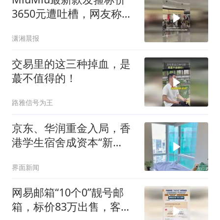
3650元遭吐槽，网友称
是“钢丝发箍包个脚”，客
潇湘晨报
服回应
交易里的这三种掉血，是
蕞不值得的！
路雅信号为王
京东、华润重金入局，香
港学生宿舍成资本“新
宠”，月租过万、入住率
界面新闻
100%生意爆火
网易邮箱“10个0”靓号邮
箱，标价83万出售，客