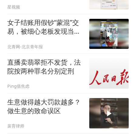
服：已售出
星视频
女子结账用假钞“蒙混”交
易，被细心老板发现当场
识破硬刚
北青网-北京青年报
直播卖翡翠拒不发货，法
院按两种罪名分别定刑
Ping值焦虑
生意做得越大罚款越多？
做生意的致命误区
裴育律师