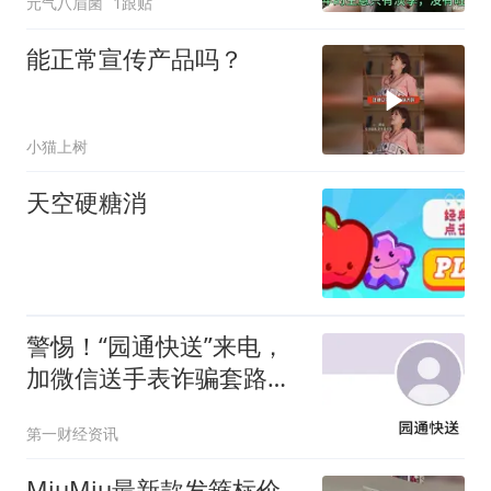
元气八眉菌
1跟贴
能正常宣传产品吗？
小猫上树
天空硬糖消
警惕！“园通快送”来电，
加微信送手表诈骗套路卷
土重来
第一财经资讯
MiuMiu最新款发箍标价