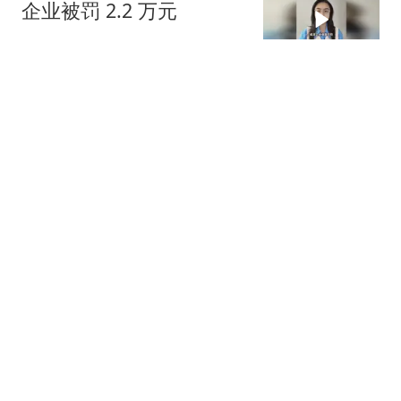
企业被罚 2.2 万元
大风新闻
今明两天闷热持续 最高气
温可达36℃
北青网-北京青年报
18跟贴
泛舟赏云霞，多家公园延
时开放游船
北青网-北京青年报
今夏第8个高温日达成，
明日立秋、高温不减