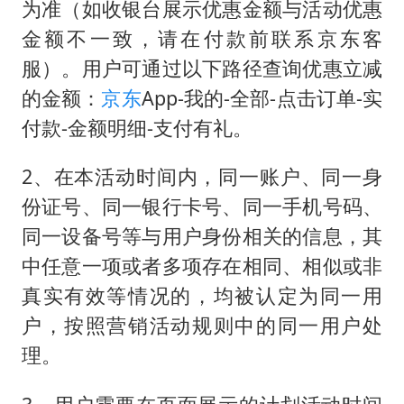
“新疆阿勒泰八月能滑雪”不实
为准（如收银台展示优惠金额与活动优惠
我国外贸延续良好增长态势
金额不一致，请在付款前联系京东客
服）。用户可通过以下路径查询优惠立减
国防部：中国军队坚决反制任何闹海挑衅图谋
的金额：
京东
App-我的-全部-点击订单-实
今日立秋你咬秋了吗
付款-金额明细-支付有礼。
女儿为争财产堵门阻挠父亲出殡
夯实基础开新局
2、在本活动时间内，同一账户、同一身
份证号、同一银行卡号、同一手机号码、
同一设备号等与用户身份相关的信息，其
中任意一项或者多项存在相同、相似或非
真实有效等情况的，均被认定为同一用
户，按照营销活动规则中的同一用户处
理。