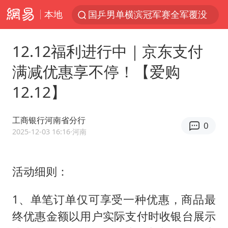
本地
国乒男单横滨冠军赛全军覆没
38岁演员求职万岁山NPC成功
12.12福利进行中｜京东支付
秋天的第一杯奶茶到底有多火
满减优惠享不停！【爱购
东航：国内客票提前14天免费退改
12.12】
四川宜宾市高县4.9级地震致1人死亡
美股存储板块集体大跌
工商银行河南省分行
0
日本试射“战斧”导弹，国防部回应
2025-12-03 16:16
·河南
百花奖开幕式
胡彦斌韩磊 谁帮谁
活动细则：
台风白海豚实时路径
1、单笔订单仅可享受一种优惠，商品最
广东雷州通报特教老师招聘违规事件
终优惠金额以用户实际支付时收银台展示