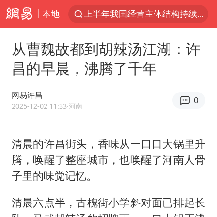
本地
俄称边境州遭乌大规模袭击已致13伤
杭州机场已取消航班388架次
从曹魏故都到胡辣汤江湖：许
于东来回应胖东来近25年老店年底关闭
昌的早晨，沸腾了千年
浙江省委书记：该停下的坚决停下来
中国籍豪华游艇富商之子在泰国被杀
网易许昌
0
白海豚北上或致京津冀暴雨
2025-12-02 11:33
·河南
美将每月供乌爱国者拦截导弹
清晨的许昌街头，香味从一口口大锅里升
国足U17与阿森纳决赛取消 并列冠军
腾，唤醒了整座城市，也唤醒了河南人骨
10余省份将出现强风雨 局地特大暴雨
子里的味觉记忆。
世界第1特鲁姆普斯诺克中国赛一轮游
中国第1高楼阻尼器摆动明显
清晨六点半，古槐街小学斜对面已排起长