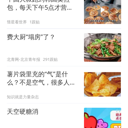
包，每天下午5点才营
业，直言月赚5万很满足
彗星看世界
1跟贴
费大厨“塌房”了？
北青网-北京青年报
291跟贴
薯片袋里充的“气”是什
么？不是空气，很多人都
猜错了
知识就是力量杂志
天空硬糖消