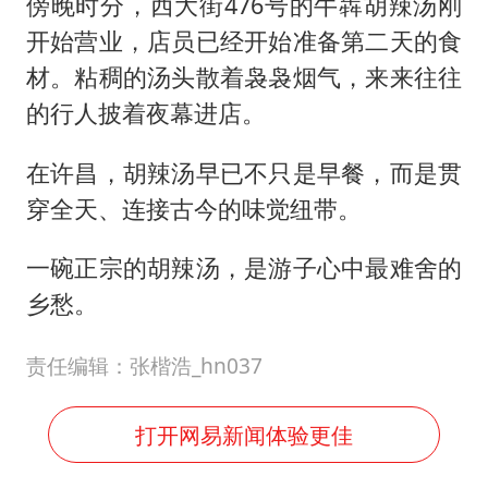
傍晚时分，西大街476号的牛犇胡辣汤刚
开始营业，店员已经开始准备第二天的食
材。粘稠的汤头散着袅袅烟气，来来往往
的行人披着夜幕进店。
在许昌，胡辣汤早已不只是早餐，而是贯
穿全天、连接古今的味觉纽带。
一碗正宗的胡辣汤，是游子心中最难舍的
乡愁。
责任编辑：张楷浩_hn037
打开网易新闻体验更佳