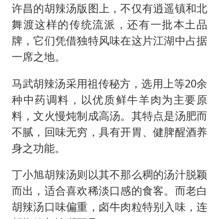
许昌的胡辣汤版图上，不仅有逍遥镇和北
舞渡这样的传统流派，还有一批本土品
牌，它们凭借独特风味在这片江湖中占据
一席之地。
马武胡辣汤采用祖传秘方，选用上等20余
种中药调料，以优质鲜牛羊肉为主要原
料，文火慢炖制成高汤。其特点是汤肥而
不腻，回味无穷，具有开胃、健脾醒酒养
身之功能。
丁小旭胡辣汤则以其不那么稠的汤汁脱颖
而出，适合喜欢稀淡口感的食客。而老白
胡辣汤口味偏重，卤牛肉粒特别入味，连