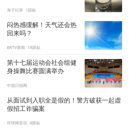
海子纪录
1跟贴
闷热感缓解！天气还会热
回来吗？
BRTV新闻
18跟贴
第十七届运动会社会组健
身操舞比赛圆满举办
中国日报网
从面试到入职全是假的！警方破获一起虚
假招工诈骗案
环球网资讯
4跟贴