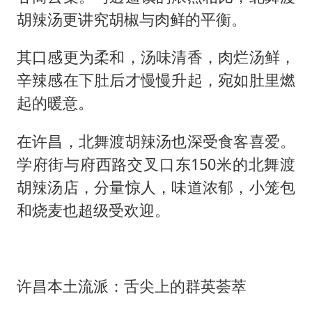
胡辣汤更讲究胡椒与肉鲜的平衡。
其口感更为柔和，汤味清香，肉烂汤鲜，
辛辣感在下肚后才慢慢升起，宛如肚里燃
起的暖意。
在许昌，北舞渡胡辣汤也深受食客喜爱。
学府街与府西路交叉口东150米的北舞渡
胡辣汤店，分量惊人，味道浓郁，小笼包
和烧麦也超级受欢迎。
许昌本土流派：舌尖上的群英荟萃