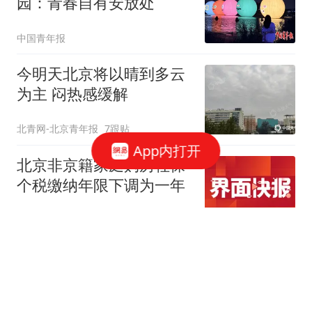
园：青春自有安放处
中国青年报
今明天北京将以晴到多云
为主 闷热感缓解
北青网-北京青年报
7跟贴
App内打开
北京非京籍家庭购房社保
个税缴纳年限下调为一年
界面新闻
220跟贴
北京放松限购 专家：全国
新一轮房地产宽松窗口打
开
中新经纬
37跟贴