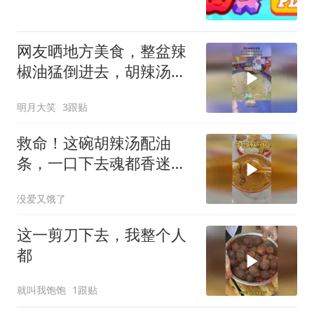
网友晒地方美食，整盆辣
椒油猛倒进去，胡辣汤这
吃法太硬核！
明月大笑
3跟贴
救命！这碗胡辣汤配油
条，一口下去魂都香迷糊
啦！
没爱又饿了
这一剪刀下去，我整个人
都
就叫我饱饱
1跟贴