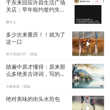
于东来回应许昌生活广场
关店：早年租约签约失
误，个别租户租金脱离公
鞭牛士
平
多少次来重庆！！就为了
这一口
派大星超行吖
1跟贴
踏遍中原才懂得：原来那
么多绝美古诗词，写的都
是河南
大象新闻
1跟贴
绝对美味的街头水煎包