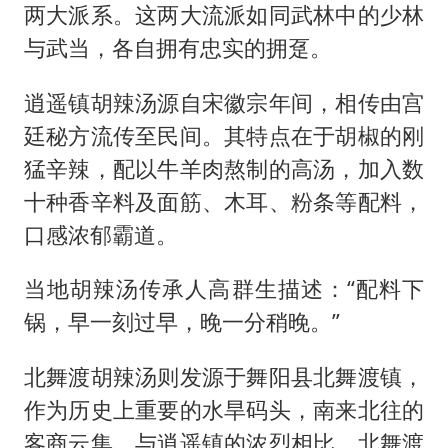
两大派系。这两大流派如同武林中的少林
与武当，各自拥有忠实的拥趸。
逍遥镇胡辣汤源自宋徽宗年间，相传由宫
廷秘方流传至民间。其特点在于胡椒的刚
猛辛辣，配以牛羊肉熬制的高汤，加入数
十种香辛料及面筋、木耳、粉条等配料，
口感浓郁霸道。
当地胡辣汤传承人高群生描述：“配料下
锅，早一刻过早，晚一分稍晚。”
北舞渡胡辣汤则发源于舞阳县北舞渡镇，
作为历史上重要的水旱码头，南来北往的
客商云集。与逍遥镇的浓烈相比，北舞渡