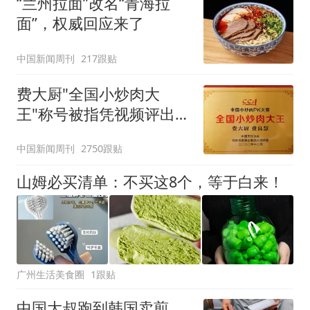
“兰州拉面”改名“青海拉
面”，权威回应来了
中国新闻周刊
217跟贴
费大厨"全国小炒肉大
王"称号被指凭视频评出
官方回应
中国新闻周刊
2750跟贴
山姆必买清单：不买这8个，等于白来！
广州生活美食圈
1跟贴
中国大叔跑到韩国卖煎