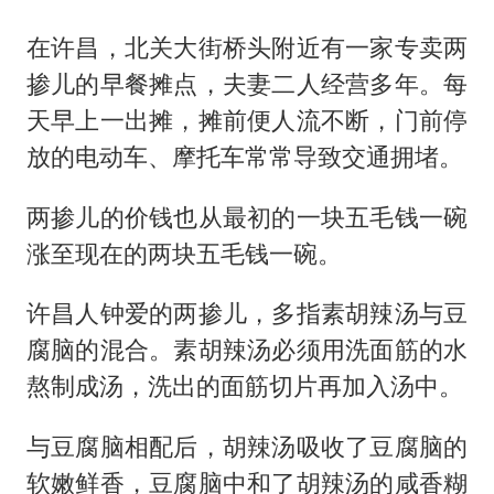
在许昌，北关大街桥头附近有一家专卖两
掺儿的早餐摊点，夫妻二人经营多年。每
天早上一出摊，摊前便人流不断，门前停
放的电动车、摩托车常常导致交通拥堵。
两掺儿的价钱也从最初的一块五毛钱一碗
涨至现在的两块五毛钱一碗。
许昌人钟爱的两掺儿，多指素胡辣汤与豆
腐脑的混合。素胡辣汤必须用洗面筋的水
熬制成汤，洗出的面筋切片再加入汤中。
与豆腐脑相配后，胡辣汤吸收了豆腐脑的
软嫩鲜香，豆腐脑中和了胡辣汤的咸香糊