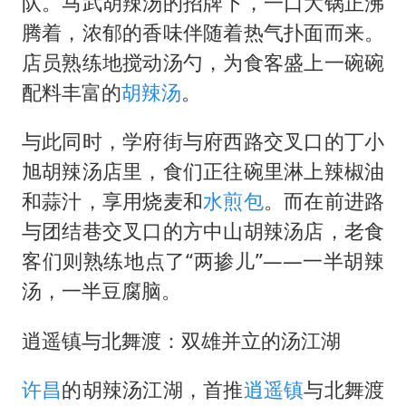
队。马武胡辣汤的招牌下，一口大锅正沸
新疆一婚礼线上邀请引热议
腾着，浓郁的香味伴随着热气扑面而来。
《龙餐馆》 冲奖
店员熟练地搅动汤勺，为食客盛上一碗碗
上门女婿出轨女邻居多年被判重婚罪
配料丰富的
胡辣汤
。
构建更高水平的全民健身公共服务体系
韩军前线部队连曝丑闻
与此同时，学府街与府西路交叉口的丁小
旭胡辣汤店里，食们正往碗里淋上辣椒油
奋力开创中国式现代化建设新局面
和蒜汁，享用烧麦和
水煎包
。而在前进路
与团结巷交叉口的方中山胡辣汤店，老食
客们则熟练地点了“两掺儿”——一半胡辣
汤，一半豆腐脑。
逍遥镇与北舞渡：双雄并立的汤江湖
许昌
的胡辣汤江湖，首推
逍遥镇
与北舞渡