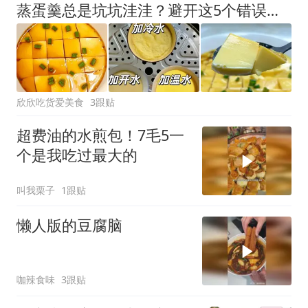
蒸蛋羹总是坑坑洼洼？避开这5个错误，比豆腐脑还嫩滑
欣欣吃货爱美食
3跟贴
超费油的水煎包！7毛5一
个是我吃过最大的
叫我栗子
1跟贴
懒人版的豆腐脑
咖辣食味
3跟贴