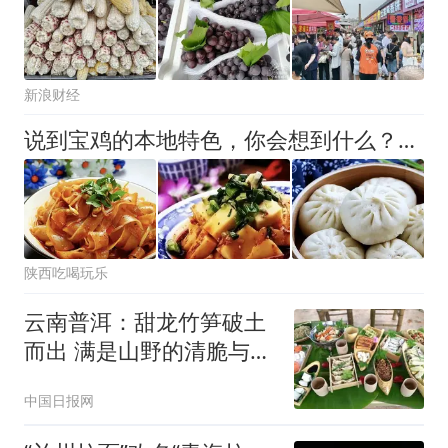
新浪财经
说到宝鸡的本地特色，你会想到什么？这些美食你可一定要尝尝
陕西吃喝玩乐
云南普洱：甜龙竹笋破土
而出 满是山野的清脆与甘
甜
中国日报网