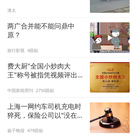
分不赔！
淆太
两广合并能不能问鼎中
原？
旅行影视
4跟贴
费大厨"全国小炒肉大
王"称号被指凭视频评出
官方回应
中国新闻周刊
2750跟贴
上海一网约车司机充电时
猝死，保险公司以“没在开
车”拒赔，法院：属于保险
扬子晚报
479跟贴
责任范围，赔款60万元