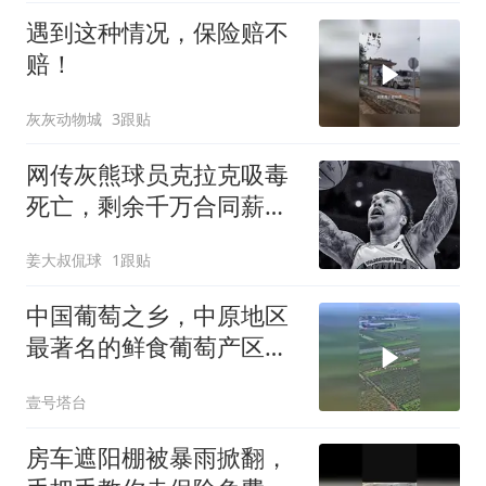
遇到这种情况，保险赔不
赔！
灰灰动物城
3跟贴
网传灰熊球员克拉克吸毒
死亡，剩余千万合同薪资
家属能拿到多少
姜大叔侃球
1跟贴
中国葡萄之乡，中原地区
最著名的鲜食葡萄产区，
洛阳偃师
壹号塔台
房车遮阳棚被暴雨掀翻，