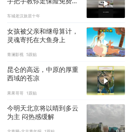
手把手教你走保险免费换
新
车城老汉旅居十年
女孩被父亲和继母算计，
灵魂寄托在大鱼身上
青澜影视
5跟贴
昆仑的高远，中原的厚重
西域的苍凉
果果哥哥
1跟贴
今明天北京将以晴到多云
为主 闷热感缓解
北青网-北京青年报
1跟贴