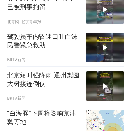
已被刑事拘留
北青网-北京青年报
驾驶员车内昏迷口吐白沫
民警紧急救助
BRTV新闻
北京短时强降雨 通州梨园
大树接连倒伏
BRTV新闻
“白海豚”下周将影响京津
冀等地