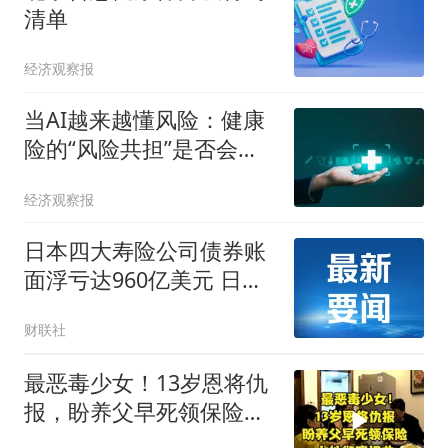
清单
经济观察报
当AI越来越懂风险：健康
险的“风险共担”是否会被
掏空？
经济观察报
日本四大寿险公司债券账
面浮亏达960亿美元 日本
金融厅予以密切关注
财联社
最恶毒少女！13岁恩将仇
报，盼养父早死领保险，
人性彻底扭曲