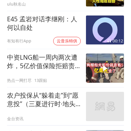
ulu秋名山
E45 孟岩对话李继刚：人
何以自处
00:12
有知有行App
云音乐特供
中资LNG船一周内两次遭
炸，5亿价值保险拒赔责
任方
热点一网打尽
13跟贴
农户投保从“躲着走”到“愿
意投”（三夏进行时·地头
调研）
金台资讯