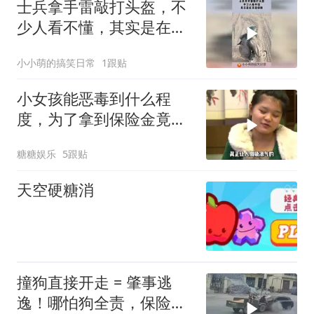
士兵拿手雷敲打头盔，不
少人看不懂，其实是在开
启保险！
小小萌的搞笑日常
1跟贴
小女孩能恶毒到什么程
度，为了拿到保险金竟诅
咒自己的养父去死
糖糖娱乐
5跟贴
天空硬糖消
撞狗直接开走 = 肇事逃
逸！哪怕狗全责，保险一