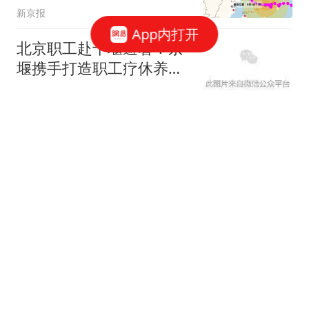
新京报
App内打开
北京职工赴十堰避暑！京
堰携手打造职工疗休养新
高地
北青网-北京青年报
市教委：明确中小学教育
惩戒边界、实施程序
BRTV新闻
110跟贴
北京海淀： 2026“厂超”收官
北京商报