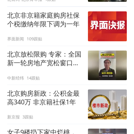
北京非京籍家庭购房社保
个税缴纳年限下调为一年
界面新闻
109跟贴
北京放松限购 专家：全国
新一轮房地产宽松窗口打
开
中新经纬
14跟贴
北京购房新政：公积金最
高340万 非京籍社保1年
新京报
3跟贴
女子9楼扔下家中烂桃，