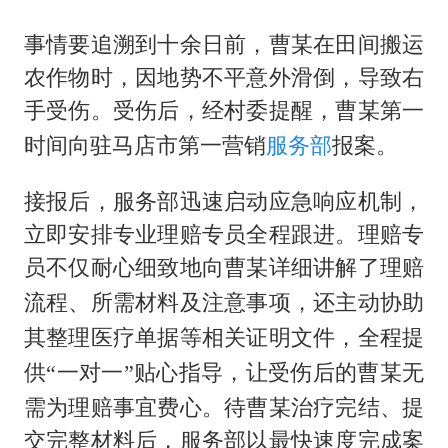
香港宏福苑火灾或由烟头引起
女主硬加吻戏短剧已下架
事情要追溯到十余日前，曹某在田间搬运
农作物时，因地势不平意外滑倒，导致右
浙江台州《告全体市民书》
手受伤。受伤后，经村委提醒，曹某
第一
《给阿嬷的情书》售后来了
时间向驻马店市第一营销
服务部
报案。
人民的健康、体质、幸福一脉相承
接报后，服务部迅速启动应急响应机制，
立即安排专业理赔专员全程跟进。理赔专
员不仅耐心细致地向曹某
详细讲解了理赔
流程、所需材料及注意事项，还主动协助
其整理医疗单据等相关证明文件，全程提
某无
供
“一对一”贴心指导，让受伤后的曹
需为理赔事宜费心。待曹某治疗完结、提
交完整材料后，服务部以最快速度完成案