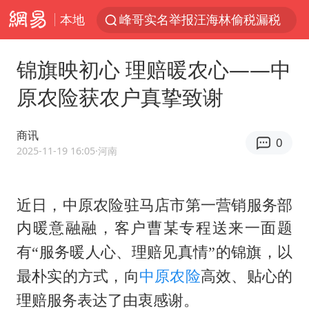
本地
峰哥实名举报汪海林偷税漏税
浙江温州发布台风橙色预警信号
锦旗映初心 理赔暖农心——中
男童模仿奥特曼从高处跳下致骨折
原农险获农户真挚致谢
富婆带资进组给自己硬加60多场吻戏
金饰克价一夜涨回1300元
商讯
0
名创优品一次性内裤 颜面尽失
2025-11-19 16:05
·河南
白海豚将正面袭击贯穿浙江
近日，中原农险驻马店市第一营销服务部
视频丨中国东方电气集团原党组副书记、董事宋致远被查
内暖意融融，客户曹某
专程送来一面题
梁家辉：到内地拍戏不是北上是回归
有
“服务暖人心、理赔见真情”的锦旗，以
牛津大学一纸声明甩不了锅
最朴实的方式，向
中原
农险
高效、贴心的
包文婧：二胎很难一碗水端平
理赔服务表达了由衷感谢。