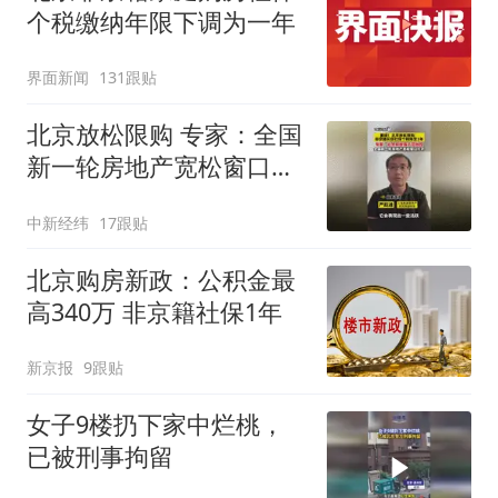
个税缴纳年限下调为一年
界面新闻
131跟贴
北京放松限购 专家：全国
新一轮房地产宽松窗口打
开
中新经纬
17跟贴
北京购房新政：公积金最
高340万 非京籍社保1年
新京报
9跟贴
女子9楼扔下家中烂桃，
已被刑事拘留