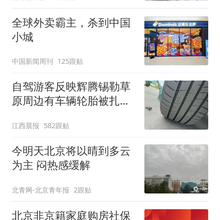
全球外卖霸主，杀到中国
小城
中国新闻周刊
125跟贴
自驾游客反映辉腾锡勒草
原周边有车辆轮胎被扎，
修理店铺换胎价格高达千
江西晨报
582跟贴
元，官方发布情况通报
今明天北京将以晴到多云
为主 闷热感缓解
北青网-北京青年报
2跟贴
北京非京籍家庭购房社保