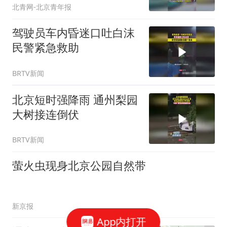
北青网-北京青年报
驾驶员车内昏迷口吐白沫
民警紧急救助
BRTV新闻
北京短时强降雨 通州梨园
大树接连倒伏
BRTV新闻
萤火虫现身北京公园自然带
新京报
App内打开