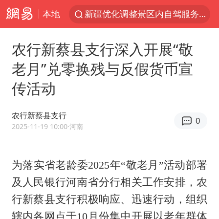
新疆优化调整景区内自驾服务费
本地
上四休三，但降薪1000元，你接受吗？
黄金牛市回来了吗
农行新蔡县支行深入开展“敬
情侣平潭拍日出坠崖1死1伤
老月”兑零换残与反假货币宣
台当局重金为“台独”织“皇帝新衣”
传活动
白海豚将正面袭击贯穿浙江
农行新蔡县支行
微信又有新功能，你可以“撤回”你的撤回了！
0
2025-11-19 10:00
·河南
几元成本的AI广告导致千万市值蒸发
《欢迎来龙餐馆》口碑
为落实省老龄委
2025年“敬老月”活动部署
杭州全市有序停课
农
及人民银行河南省分行相关工作安排，
商场现钱学森巨幅海报 负责人回应
行新蔡
县支行积极响应、迅速行动，组织
“不怕六爷挂得多 就怕六爷挂一颗”
辖内各网点于
10月份集中开展以老年群体