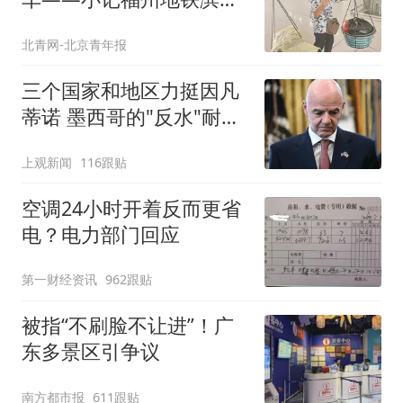
快线晨间助农便民服务
北青网-北京青年报
三个国家和地区力挺因凡
蒂诺 墨西哥的"反水"耐人
寻味
上观新闻
116跟贴
空调24小时开着反而更省
电？电力部门回应
第一财经资讯
962跟贴
被指“不刷脸不让进”！广
东多景区引争议
南方都市报
611跟贴