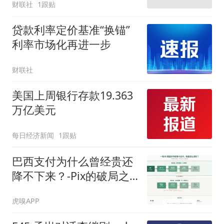
财联社
1跟贴
贷款利率定价基准“换锚”
利率市场化再进一步
财联社
美国上周银行存款19.363
万亿美元
每日经济新闻
1跟贴
巴西支付为什么曾经贵还
降不下来？-Pix的破局之
道
虎嗅APP