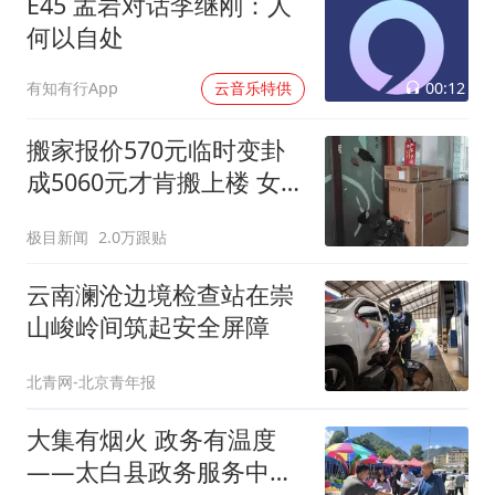
E45 孟岩对话李继刚：人
何以自处
00:12
有知有行App
云音乐特供
搬家报价570元临时变卦
成5060元才肯搬上楼 女子
傻眼
极目新闻
2.0万跟贴
云南澜沧边境检查站在崇
山峻岭间筑起安全屏障
北青网-北京青年报
大集有烟火 政务有温度
——太白县政务服务中心