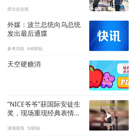
在鹦鸽镇物资交流会上开
西北信息报
展政务服务进集市活动
外媒：波兰总统向乌总统
发出最后通牒
参考消息
648跟贴
天空硬糖消
“NICE爷爷”获国际安徒生
奖，现场重现经典表情
包，向中国粉丝问好
潇湘晨报
50跟贴