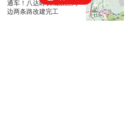
通车！八达岭长城景区周
边两条路改建完工
新京报
“白海豚”下周将影响京津
冀等地
新京报
2跟贴
北京职工赴十堰避暑！京
堰携手打造职工疗休养新
高地
北青网-北京青年报
市教委：明确中小学教育
惩戒边界、实施程序