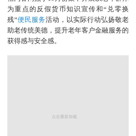
全民健身事业高质量发展
为重点的反假货币知识宣传和“兑零换
WTT瑞典大满贯女单签表出炉
残”
便民服务
活动，以实际行动弘扬敬老
36岁男演员成景区NPC后人气爆棚
助老传统美德，提升老年客户金融服务的
获得感与安全感。
乐享全民健身 共筑健康中国