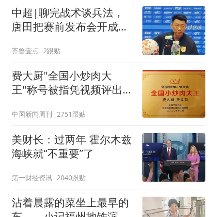
中超|聊完战术谈兵法，
唐田把赛前发布会开成
了“军师联盟”
齐鲁壹点
2跟贴
费大厨"全国小炒肉大
王"称号被指凭视频评出
官方回应
中国新闻周刊
2751跟贴
美财长：过两年 霍尔木兹
海峡就“不重要”了
第一财经资讯
2040跟贴
沾着晨露的菜坐上最早的
车——小记福州地铁滨海