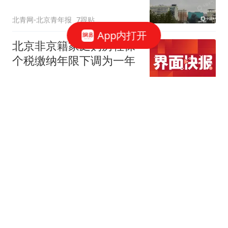
北青网-北京青年报
7跟贴
App内打开
北京非京籍家庭购房社保
个税缴纳年限下调为一年
界面新闻
221跟贴
北京放松限购 专家：全国
新一轮房地产宽松窗口打
开
中新经纬
37跟贴
北京购房新政：公积金最
高340万 非京籍社保1年
新京报
11跟贴