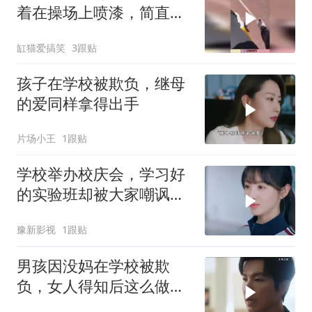
着在操场上喷漆，简直越
干越有劲！
缸猫爱搞笑
3跟贴
孩子在学校被欺负，继母
的爱同样拿得出手
片场小王
1跟贴
学校举办校庆会，学习好
的实验班却被大家嘲讽只
会学习
豫新影视
1跟贴
男孩因没妈在学校被欺
负，女人得知后这么做，
好暖心