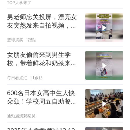
TOP大学来了
男老师忘关投屏，漂亮女
友突然发来自拍视频，学
生沉浸式围观
篮球搞笑
1跟贴
女朋友偷偷来到男生学
校，带着鲜花和奶茶来找
他！
每日看点汇
11跟贴
600名日本女高中生大快
朵颐！学校周五自助餐全
纪录！
通勤崩溃观察员