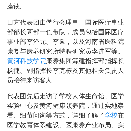
新疆一婚礼线上邀请引热议
座谈。
《龙餐馆》 冲奖
日方代表团由偕行会理事、国际医疗事业
存款市场为何两极分化
部部长阿部一也带队，成员包括国际医疗
云南一男子胃中取出180颗铁钉
事业部李泽元、李鳳，以及河南省医科院
以军士兵把枪口对准中国记者
康复与康养研究所特聘研究员李进军等。
奋力开创中国式现代化建设新局面
黄河科技学院
康养集团筹建指挥部指挥长
杨捷、副指挥长李克栋及其他相关负责人
员接待来访客人。
代表团先后走访了学校人体生命馆、医学
实验中心及黄河健康颐养院，通过实地察
看、细节问询等方式，详细了解了
学校
在
医学教育体系建设、医康养产业布局、实