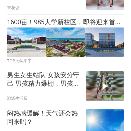
账你能看明白吗？
警花说
1600亩！985大学新校区，即将迎来首批师生
TOP大学来了
男生女生站队 女孩安分守
己 男孩精力爆棚，男孩和
女孩的区别显而易见
渝派生活帮
闷热感缓解！天气还会热
回来吗？