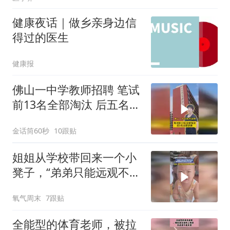
健康夜话｜做乡亲身边信
得过的医生
健康报
佛山一中学教师招聘 笔试
前13名全部淘汰 后五名全
部逆袭
金话筒60秒
10跟贴
姐姐从学校带回来一个小
凳子，“弟弟只能远观不能
近玩焉，看到姐姐走过来
氧气周末
7跟贴
立马让座”
全能型的体育老师，被拉