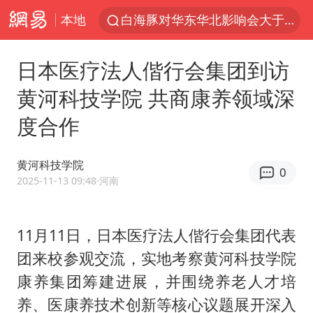
本地
白海豚对华东华北影响会大于巴威
于东来回应胖东来近25年老店年底关闭
日本医疗法人偕行会集团到访
《披荆斩棘2026》阵容官宣
黄河科技学院 共商康养领域深
全球最大级别运输船通过长江大桥
度合作
独闯南太行的失联女生最后轨迹已确认
上海全力守护市民“菜篮子”
黄河科技学院
0
国足U17与阿森纳决赛取消 并列冠军
2025-11-13 09:48
·河南
白海豚北上或致京津冀暴雨
构建更高水平的全民健身公共服务体系
11月11日，日本医疗法人偕行会集团代表
团来校参观交流，实地考察黄河科技学院
上门女婿出轨女邻居多年被判重婚罪
康养集团筹建进展，并围绕养老人才培
香港刷新1884年以来最高气温纪录
养、医康养技术创新等核心议题展开深入