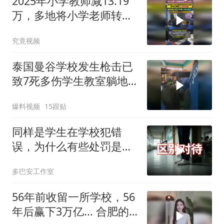
2025年小学教师减13.19
万，多地将小学老师转岗
至初中任教
究竟视频
泰国曼谷学校发生枪击已
致7死多伤学生教室躺地
避险室外枪声不断
爆料视频
15跟贴
同样是学生在学校犯错
误，为什么有些处罚是不
一样的？
多巴安工作室
56年前收留一所学校，56
年后赢下3万亿... 合肥的