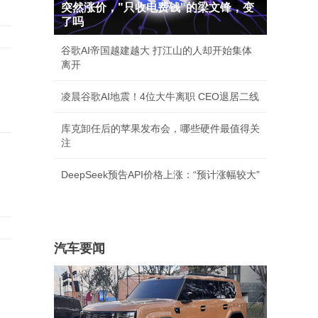
突然涨价，"只收电费钱"的梁文锋，变
了吗
谷歌AI帝国越建越大 打江山的人却开始集体
离开
凌晨谷歌AI地震！4位大牛离职 CEO退居二线
库克卸任后的苹果发布会，哪些硬件最值得关
注
DeepSeek预告API价格上涨：“预计涨幅较大”
汽车要闻