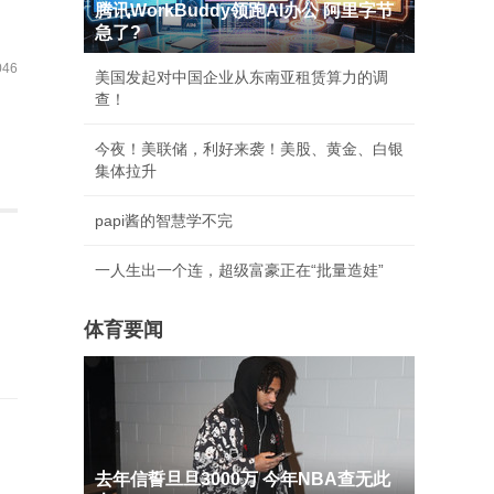
腾讯WorkBuddy领跑AI办公 阿里字节
急了?
46
美国发起对中国企业从东南亚租赁算力的调
查！
今夜！美联储，利好来袭！美股、黄金、白银
集体拉升
papi酱的智慧学不完
一人生出一个连，超级富豪正在“批量造娃”
体育要闻
去年信誓旦旦3000万 今年NBA查无此