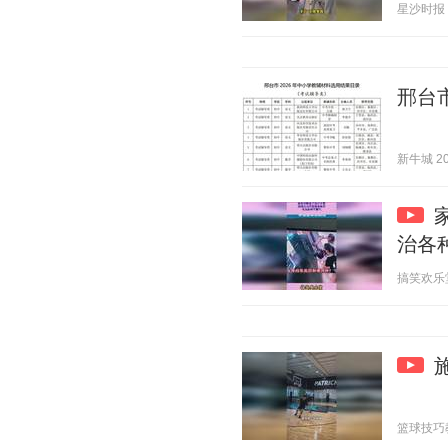
星沙时报 20
邢台
新牛城 202
治各
搞笑欢乐堂 2
篮球技巧教学