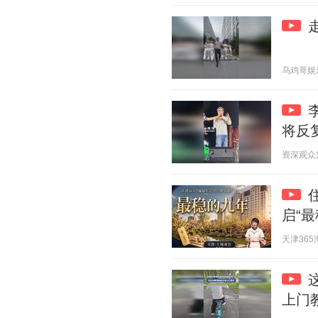
乌鸡哥娱乐 2
将反
资深观众刘根
启“最
天津365淘房
上门