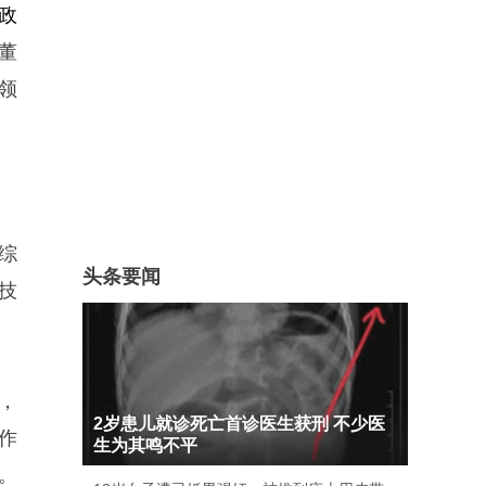
政
董
领
综
头条要闻
技
，
2岁患儿就诊死亡首诊医生获刑 不少医
作
生为其鸣不平
。