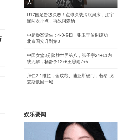
人
U17国足晋级决赛！点球决战淘汰河床，江宇
涵两次扑点，再战阿森纳
中超惨案诞生：4-0横扫，张玉宁传射建功，
行
北京国安升到第3
中国女篮3分险胜世界第八，张子宇24+11内
线无解，杨舒予12+6王思雨7+5
拜仁2-1维拉，金玟哉、迪亚斯破门，若昂-戈
麦斯扳回一城
娱乐要闻