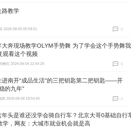
跟贴
1
走路教学
026-08-05 05:59:01
0
跟贴
0
李大奔现场教学OLYM手势舞 为了学会这个手势舞我
复观看这个视频
红 2026-08-04 22:44:29
0
跟贴
0
住进南开“成品生活”的三把钥匙第二把钥匙——开
稳的九年”
 2026-08-06 19:54:45
0
跟贴
0
这年头是谁还没学会骑自行车？北京大哥0基础自行
教学，网友：大城市就业机会就是高