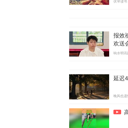
伏琴读书 20
报效
欢送会
响水明讯网 2
延迟
晚风也遗憾 2