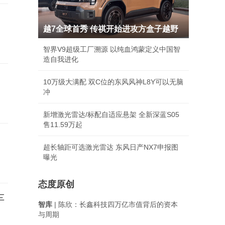
越7全球首秀 传祺开始进攻方盒子越野
智界V9超级工厂溯源 以纯血鸿蒙定义中国智
造自我进化
10万级大满配 双C位的东风风神L8Y可以无脑
冲
新增激光雷达/标配自适应悬架 全新深蓝S05
售11.59万起
超长轴距可选激光雷达 东风日产NX7申报图
曝光
态度原创
车
智库
| 陈欣：长鑫科技四万亿市值背后的资本
与周期