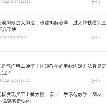
026-08-07 09:00:35
1
跟贴
1
杜埃同款过人脚法，步骤拆解教学，过人神技看完直
下几千块！
26-08-03 17:38:34
2
跟贴
2
真是气炸电工师傅！师娘教学的电线固定方法真是震
行业！
026-08-06 13:40:39
1
跟贴
1
老板发现员工出餐太慢，亲自上手示范教学，网友：
不说确实挺快的