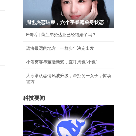
周也热恋结束，六个字暴露单身状态
E句话 | 荷兰弟赞达亚已经结婚了吗？
离海最远的地方，一群少年决定出发
小酒窝客串董璇新戏，直呼周也“小也”
大冰承认恋情风波升级，牵扯另一女子，惊动
警方
科技要闻