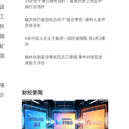
18岁女子遭已婚男强奸：被推到床上用皮带
设
抽打后强奸
工
穆杰塔巴被指给总统下"最后警告" 爆料人发声
意味深长
所
领
4名中国人在太子集团一园区被围殴 致1死3重
伤
虻
国
婚外胚胎案涉事医院员工哽咽:事件对医院造
成较大冲击
项
财经要闻
介