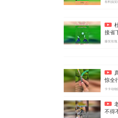
有料搞笑站 2
接省
爆笑玫瑰 20
惊全
卡卡动物圈 2
不得